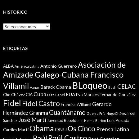
HISTÓRICO
Histórico
ETIQUETAS
Asociación de
Antonio Guerrero
ALBA
América Latina
Amizade Galego-Cubana Francisco
BLoqueo
Villamil
CELAC
Barack Obama
Aznar
Bush
Cuba
EUA
Che
Chávez
CIA
Evo Morales
Fernando González
Diaz-Canel
Fidel
Fidel Castro
Gerardo
Francisco Villamil
Guantánamo
Granma
Hernández
Iroel
Guerra Fría
Hugo Chávez
José Martí
Sánchez
Juventud Rebelde
Luis Posada
lei Helms-Burton
Obama
Os Cinco
Prensa Latina
ONU
Martí
Carriles
Raúl Castro
Raúl