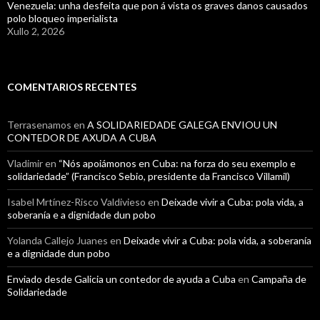
Venezuela: unha desfeita que pon á vista os graves danos causados
polo bloqueo imperialista
Xullo 2, 2026
COMENTARIOS RECENTES
Terrasenamos
en
A SOLIDARIEDADE GALEGA ENVIOU UN
CONTEDOR DE AXUDA A CUBA
Vladimir
en
“Nós apoiámonos en Cuba: na forza do seu exemplo e
solidariedade” (Francisco Sebio, presidente da Francisco Villamil)
Isabel Mrtínez-Risco Valdivieso
en
Deixade vivir a Cuba: pola vida, a
soberanía e a dignidade dun pobo
Yolanda Callejo Juanes
en
Deixade vivir a Cuba: pola vida, a soberanía
e a dignidade dun pobo
Enviado desde Galicia un contedor de ayuda a Cuba
en
Campaña de
Solidariedade