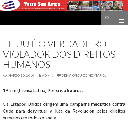
Buscar
Terra sen amos
IR
O
CONTIDO
EE.UU É O VERDADEIRO
VIOLADOR DOS DIREITOS
HUMANOS
MARZO 20, 2010
ADMIN
DEIXA O TEU COMENTARIO.
19 mar (Prensa Latina) Por
Erica Soares
.
Os Estados Unidos dirigem uma campanha mediática contra
Cuba para desvirtuar a luta da Revolución pelos direitos
humanos em todo o planeta.