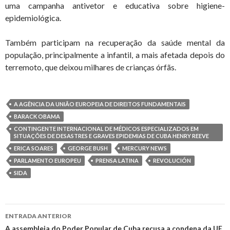
uma campanha antivetor e educativa sobre higiene-
epidemiológica.
Também participam na recuperação da saúde mental da
população, principalmente a infantil, a mais afetada depois do
terremoto, que deixou milhares de crianças órfãs.
A AGÊNCIA DA UNIÃO EUROPEIA DE DIREITOS FUNDAMENTAIS
BARACK OBAMA
CONTINGENTE INTERNACIONAL DE MÉDICOS ESPECIALIZADOS EM
SITUAÇÕES DE DESASTRES E GRAVES EPIDEMIAS DE CUBA HENRY REEVE
ERICA SOARES
GEORGE BUSH
MERCURY NEWS
PARLAMENTO EUROPEU
PRENSA LATINA
REVOLUCIÓN
SIDA
Ir
ENTRADA ANTERIOR
A assembleia do Poder Popular de Cuba recusa a condena da UE