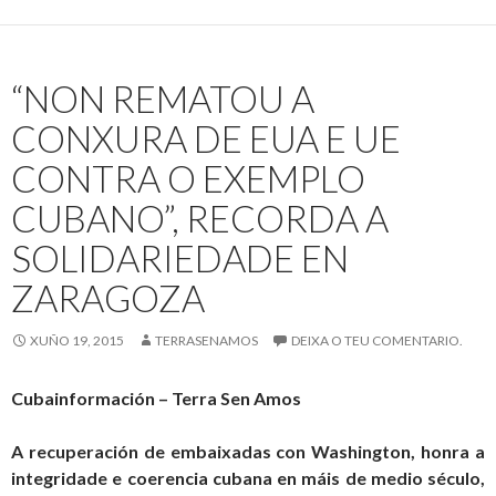
o
62
aniversario
“NON REMATOU A
do
asalto
CONXURA DE EUA E UE
ao
CONTRA O EXEMPLO
Moncada
CUBANO”, RECORDA A
SOLIDARIEDADE EN
ZARAGOZA
XUÑO 19, 2015
TERRASENAMOS
DEIXA O TEU COMENTARIO.
Cubainformación – Terra Sen Amos
A recuperación de embaixadas con Washington, honra a
integridade e coerencia cubana en máis de medio século,