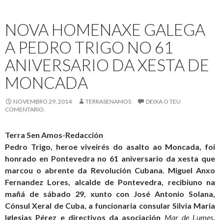
de
100.000
NOVA HOMENAXE GALEGA
millóns
de
A PEDRO TRIGO NO 61
dólares
ANIVERSARIO DA XESTA DE
en
cinco
MONCADA
décadas
NOVEMBRO 29, 2014
TERRASENAMOS
DEIXA O TEU
COMENTARIO.
Terra Sen Amos-Redacción
Pedro Trigo, heroe viveirés do asalto ao Moncada, foi
honrado en Pontevedra no 61 aniversario da xesta que
marcou o abrente da Revolución Cubana. Miguel Anxo
Fernandez Lores, alcalde de Pontevedra, recibiuno na
mañá de sábado 29, xunto con José Antonio Solana,
Cónsul Xeral de Cuba, a funcionaria consular Silvia Maria
Iglesias Pérez e directivos da asociación
Mar de Lumes
,