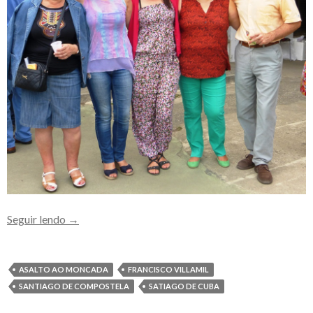
A
Seguir lendo
→
Francisco
Villamil
celebra
ASALTO AO MONCADA
FRANCISCO VILLAMIL
en
SANTIAGO DE COMPOSTELA
SATIAGO DE CUBA
Compostela