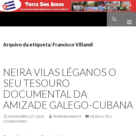
Buscar
Terra sen amos
IR
O
CONTIDO
Arquivo da etiqueta: Francisco Villamil
NEIRA VILAS LÉGANOS O
SEU TESOURO
DOCUMENTAL DA
AMIZADE GALEGO-CUBANA
NOVEMBRO 27, 2015
TERRASENAMOS
DEIXA O TEU
COMENTARIO.