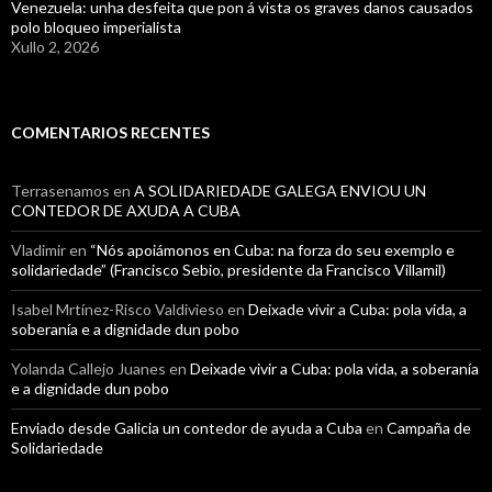
Venezuela: unha desfeita que pon á vista os graves danos causados
polo bloqueo imperialista
Xullo 2, 2026
COMENTARIOS RECENTES
Terrasenamos
en
A SOLIDARIEDADE GALEGA ENVIOU UN
CONTEDOR DE AXUDA A CUBA
Vladimir
en
“Nós apoiámonos en Cuba: na forza do seu exemplo e
solidariedade” (Francisco Sebio, presidente da Francisco Villamil)
Isabel Mrtínez-Risco Valdivieso
en
Deixade vivir a Cuba: pola vida, a
soberanía e a dignidade dun pobo
Yolanda Callejo Juanes
en
Deixade vivir a Cuba: pola vida, a soberanía
e a dignidade dun pobo
Enviado desde Galicia un contedor de ayuda a Cuba
en
Campaña de
Solidariedade