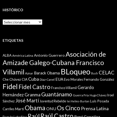
HISTÓRICO
Histórico
ETIQUETAS
Asociación de
Antonio Guerrero
ALBA
América Latina
Amizade Galego-Cubana Francisco
BLoqueo
Villamil
CELAC
Barack Obama
Aznar
Bush
Cuba
EUA
Che
Chávez
CIA
Evo Morales
Fernando González
Diaz-Canel
Fidel
Fidel Castro
Gerardo
Francisco Villamil
Guantánamo
Granma
Hernández
Iroel
Guerra Fría
Hugo Chávez
José Martí
Sánchez
Juventud Rebelde
Luis Posada
lei Helms-Burton
Obama
Os Cinco
Prensa Latina
ONU
Martí
Carriles
Raúl Castro
Raúl
René González
Ramón Labañino