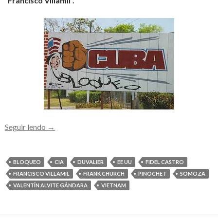
“Francisco Villamil”.
O
Seguir lendo
→
bloqueo
causou
a
BLOQUEO
CIA
DUVALIER
EE UU
FIDEL CASTRO
Cuba
FRANCISCO VILLAMIL
FRANK CHURCH
PINOCHET
SOMOZA
danos
VALENTÍN ALVITE GÁNDARA
VIETNAM
de
máis