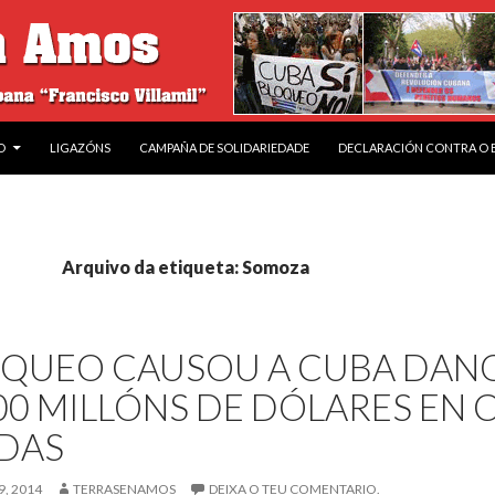
O
LIGAZÓNS
CAMPAÑA DE SOLIDARIEDADE
DECLARACIÓN CONTRA O
Arquivo da etiqueta: Somoza
OQUEO CAUSOU A CUBA DANO
00 MILLÓNS DE DÓLARES EN 
DAS
, 2014
TERRASENAMOS
DEIXA O TEU COMENTARIO.