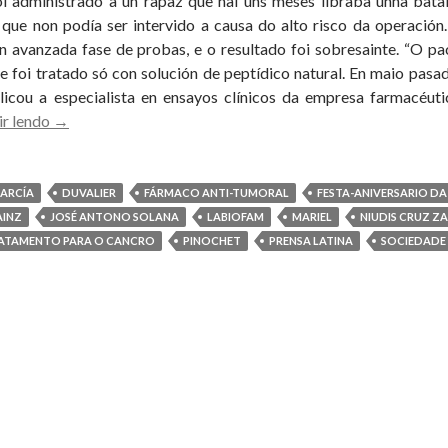
i administrado a un rapaz que hai uns meses libraba unha bata
que non podía ser intervido a causa do alto risco da operación
n avanzada fase de probas, e o resultado foi sobresainte. “O p
 e foi tratado só con solución de peptídico natural. En maio pasa
licou a especialista en ensayos clínicos da empresa farmacéuti
Unha
ir lendo
→
nova
terapia
cubana
GARCÍA
DUVALIER
FÁRMACO ANTI-TUMORAL
FESTA-ANIVERSARIO D
pode
AINZ
JOSÉ ANTONO SOLANA
LABIOFAM
MARIEL
NIUDIS CRUZ 
revolucionar
RATAMENTO PARA O CANCRO
PINOCHET
PRENSA LATINA
SOCIEDADE
o
tratamento
do
cancro