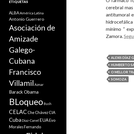
O fármaco fo
ETIQUETAS
cerebral mas 
ALBA
América Latina
antitumoral e
Antonio Guerrero
hidrocefálica
Asociación de
mínimo ” exp
Zamora.
Segu
Amizade
Galego-
ALEXIS DÍAZ 
Cubana
HUMBERTO S
Francisco
O MELLOR T
SOMOZA
Villamil
Aznar
Barack Obama
BLoqueo
Bush
CELAC
Che
Chávez
CIA
Cuba
EUA
Evo
Diaz-Canel
Morales
Fernando