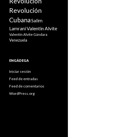
Revolución
Revolución
Cubana
Salim
Valentin Alvite
Lamrani
Valentín Alvite Gándara
Venezuela
ENGÁDEGA
Iniciar sesión
Feed de entradas
Feed de comentarios
WordPress.org