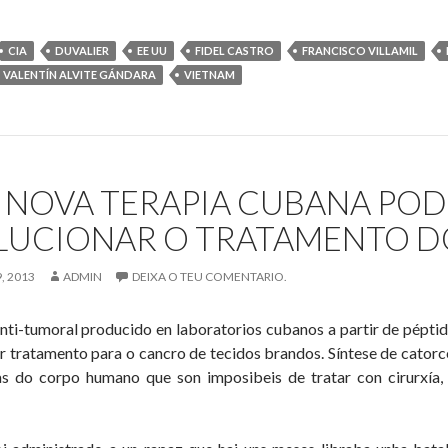
bloqueo
ausou
CIA
DUVALIER
EE UU
FIDEL CASTRO
FRANCISCO VILLAMIL
Cuba
VALENTÍN ALVITE GÁNDARA
VIETNAM
danos
de
áis
de
 NOVA TERAPIA CUBANA POD
100.000
illóns
LUCIONAR O TRATAMENTO 
de
ólares
, 2013
ADMIN
DEIXA O TEU COMENTARIO.
n
inco
ti-tumoral producido en laboratorios cubanos a partir de péptido
décadas
r tratamento para o cancro de tecidos brandos. Síntese de catorce
as do corpo humano que son imposibeis de tratar con cirurxía, 