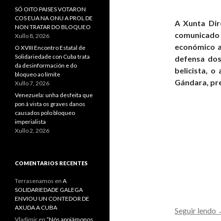
SÓ OITO PAISES VOTARON
COS EUA NA ONU A PROL DE
A Xunta Dir
NON TRATAR DO BLOQUEO
comunicado 
Xullo 8, 2026
económico a
O XVIII Encontro Estatal de
Solidariedade con Cuba trata
defensa dos
da desinformación e do
belicista, 
bloqueo ao límite
Gándara, pre
Xullo 7, 2026
Venezuela: unha desfeita que
pon á vista os graves danos
causados polo bloqueo
imperialista
Xullo 2, 2026
COMENTARIOS RECENTES
Terrasenamos
en
A
SOLIDARIEDADE GALEGA
ENVIOU UN CONTEDOR DE
AXUDA A CUBA
Seguir lendo
Vladimir
en
“Nós apoiámonos