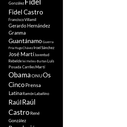
Fidel
González
Fidel Castro
Francisco Villamil
Gerardo Hernández
Granma
Guantánamo
Guerra
Iroel Sánchez
Fría
Hugo Chávez
José Martí
Juventud
Rebelde
Luis
lei Helms-Burton
Martí
Posada Carriles
Obama
Os
ONU
Cinco
Prensa
Latina
Ramón Labañino
Raúl
Raúl
Castro
René
González