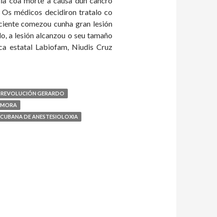
lla coa morte a causa dun cancro
. Os médicos decidiron tratalo co
aciente comezou cunha gran lesión
do, a lesión alcanzou o seu tamaño
ca estatal Labiofam, Niudis Cruz
A REVOLUCIÓN GERARDO
ZAMORA
 CUBANA DE ANESTESIOLOXIA