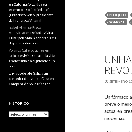
en Cuba: na forza do seu
c
exemplo e solidariedade”
a
(Francisco Sebio, presidente
BLOQUEO
da Francisco Villamil)
SOMOZA
Isabel Mrtínez-Risco
Valdivieso
en
Deixade vivir a
Cuba: pola vida, a soberanía e a
m
dignidade dun pobo
Yolanda Callejo Juanes
en
Deixade vivir a Cuba: pola vida,
UNHA
a soberanía e a dignidade dun
m
pobo
REVO
Enviado desde Galicia un
d
contedor de ayuda a Cuba
en
SETEMBRO 19
Campaña de Solidariedade
e
c
Un fármaco an
breve o mello
HISTÓRICO
actúa en áre
Histórico
modernas.