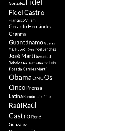
Fidel
González
Fidel Castro
Francisco Villamil
Gerardo Hernández
Granma
Guantánamo
Guerra
Iroel Sánchez
Fría
Hugo Chávez
José Martí
Juventud
Rebelde
Luis
lei Helms-Burton
Martí
Posada Carriles
Obama
Os
ONU
Cinco
Prensa
Latina
Ramón Labañino
Raúl
Raúl
Castro
René
González