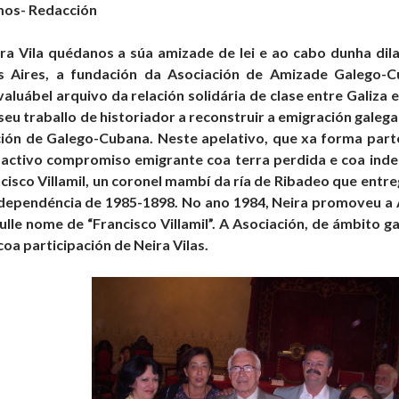
mos- Redacción
a Vila quédanos a súa amizade de lei e ao cabo dunha dila
s Aires, a fundación da Asociación de Amizade Galego-Cub
valuábel arquivo da relación solidária de clase entre Galiza
 seu traballo de historiador a reconstruir a emigración galeg
ión de Galego-Cubana. Neste apelativo, que xa forma part
 activo compromiso emigrante coa terra perdida e coa ind
cisco Villamil, un coronel mambí da ría de Ribadeo que entr
ndependéncia de 1985-1898. No ano 1984, Neira promoveu a
lle nome de “Francisco Villamil”. A Asociación, de ámbito ga
coa participación de Neira Vilas.