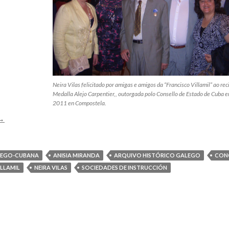
Neira Vilas felicitado por amigas e amigos da “Francisco Villamil” ao reci
Medalla Alejo Carpentier,, outorgada polo Consello de Estado de Cuba e
2011 en Compostela.
eira
→
ilas
éganos
o
LEGO-CUBANA
ANISIA MIRANDA
ARQUIVO HISTÓRICO GALEGO
CON
eu
ILLAMIL
NEIRA VILAS
SOCIEDADES DE INSTRUCCIÓN
esouro
documental
da
amizade
alego-