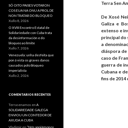
Terra Sen A
SÓ OITO PAISES VOTARON
COS EUA NA ONU A PROL DE
NON TRATAR DO BLOQUEO
De Xosé Neir
Xullo 8, 2026
Galiza e Bo
O XVIII Encontro Estatal de
extenso e in
Solidariedade con Cuba trata
principal do
da desinformación e do
bloqueo ao límite
a denominac
Xullo 7, 2026
diáspora de
Venezuela: unha desfeita que
caso de Fran
pon á vista os graves danos
guerra de i
causados polo bloqueo
imperialista
Cubana e deu
Xullo 2, 2026
fins de 2014 
COMENTARIOS RECENTES
Terrasenamos
en
A
SOLIDARIEDADE GALEGA
ENVIOU UN CONTEDOR DE
AXUDA A CUBA
Vladimir
en
“Nós apoiámonos