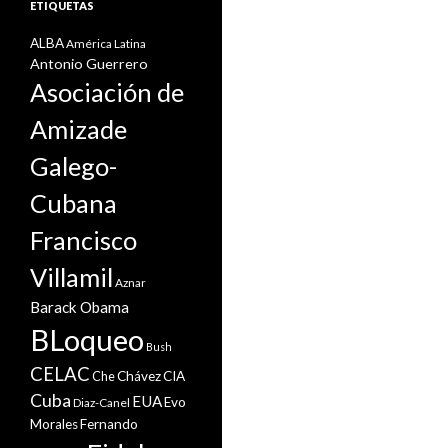
ETIQUETAS
ALBA
América Latina
Antonio Guerrero
Asociación de
Amizade
Galego-
Cubana
Francisco
Villamil
Aznar
Barack Obama
BLoqueo
Bush
CELAC
Che
Chávez
CIA
Cuba
EUA
Evo
Diaz-Canel
Morales
Fernando