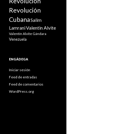
Revolución
Revolución
Cubana
Salim
Valentin Alvite
Lamrani
Valentín Alvite Gándara
Venezuela
ENGÁDEGA
Iniciar sesión
Feed de entradas
Feed de comentarios
WordPress.org