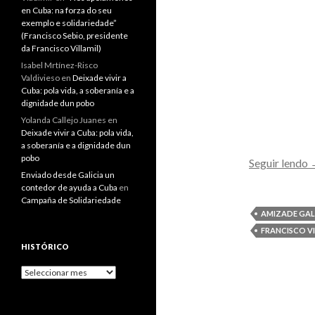
en Cuba: na forza do seu
exemplo e solidariedade”
(Francisco Sebio, presidente
da Francisco Villamil)
Isabel Mrtínez-Risco
Valdivieso
en
Deixade vivir a
Cuba: pola vida, a soberanía e a
dignidade dun pobo
Yolanda Callejo Juanes
en
Deixade vivir a Cuba: pola vida,
a soberanía e a dignidade dun
pobo
N
Seguir lendo
Enviado desde Galicia un
V
contedor de ayuda a Cuba
en
l
Campaña de Solidariedade
AMIZADE GA
s
FRANCISCO V
t
HISTÓRICO
Histórico
G