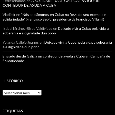
Terrasenamos
en
A SOLIDARIEDADE GALEGA ENVIOU UN
CONTEDOR DE AXUDA A CUBA
Vladimir
en
“Nós apoiámonos en Cuba: na forza do seu exemplo e
solidariedade” (Francisco Sebio, presidente da Francisco Villamil)
Isabel Mrtínez-Risco Valdivieso
en
Deixade vivir a Cuba: pola vida, a
soberanía e a dignidade dun pobo
Yolanda Callejo Juanes
en
Deixade vivir a Cuba: pola vida, a soberanía
e a dignidade dun pobo
Enviado desde Galicia un contedor de ayuda a Cuba
en
Campaña de
Solidariedade
HISTÓRICO
Histórico
ETIQUETAS