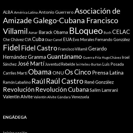
Asociación de
Antonio Guerrero
ALBA
América Latina
Amizade Galego-Cubana Francisco
BLoqueo
Villamil
CELAC
Barack Obama
Aznar
Bush
Cuba
EUA
Che
Chávez
CIA
Evo Morales
Fernando González
Diaz-Canel
Fidel
Fidel Castro
Gerardo
Francisco Villamil
Guantánamo
Granma
Hernández
Iroel
Guerra Fría
Hugo Chávez
José Martí
Sánchez
Juventud Rebelde
Luis Posada
lei Helms-Burton
Obama
Os Cinco
Prensa Latina
ONU
Martí
Carriles
Raúl Castro
Raúl
René González
Ramón Labañino
Revolución
Revolución Cubana
Salim Lamrani
Valentin Alvite
Venezuela
Valentín Alvite Gándara
ENGÁDEGA
Iniciar sesión