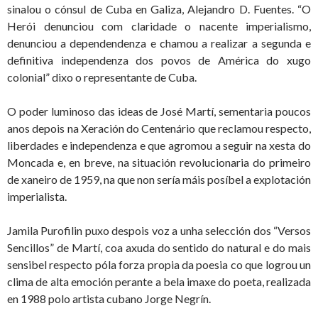
sinalou o cónsul de Cuba en Galiza, Alejandro D. Fuentes. “O
Herói denunciou com claridade o nacente imperialismo,
denunciou a dependendenza e chamou a realizar a segunda e
definitiva independenza dos povos de América do xugo
colonial” dixo o representante de Cuba.
O poder luminoso das ideas de José Martí, sementaria poucos
anos depois na Xeración do Centenário que reclamou respecto,
liberdades e independenza e que agromou a seguir na xesta do
Moncada e, en breve, na situación revolucionaria do primeiro
de xaneiro de 1959, na que non sería máis posíbel a explotación
imperialista.
Jamila Purofilin puxo despois voz a unha selección dos “Versos
Sencillos” de Martí, coa axuda do sentido do natural e do mais
sensibel respecto póla forza propia da poesia co que logrou un
clima de alta emoción perante a bela imaxe do poeta, realizada
en 1988 polo artista cubano Jorge Negrín.