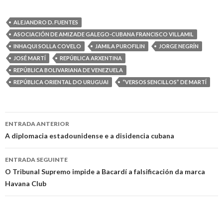
ALEJANDRO D. FUENTES
ASOCIACIÓN DE AMIZADE GALEGO-CUBANA FRANCISCO VILLAMIL
INHAQUI SOLLA COVELO
JAMILA PUROFILIN
JORGE NEGRÍN
JOSÉ MARTÍ
REPÚBLICA ARXENTINA
REPÚBLICA BOLIVARIANA DE VENEZUELA
REPÚBLICA ORIENTAL DO URUGUAI
“VERSOS SENCILLOS” DE MARTÍ
Ir
ENTRADA ANTERIOR
a
A diplomacia estadounidense e a disidencia cubana
entrada
ENTRADA SEGUINTE
O Tribunal Supremo impide a Bacardí a falsificación da marca
Havana Club