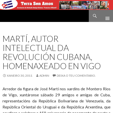
Buscar
Terra sen amos
IR
O
CONTIDO
MARTÍ, AUTOR
INTELECTUAL DA
REVOLUCIÓN CUBANA,
HOMENAXEADO EN VIGO
XANEIRO 30, 2011
ADMIN
DEIXA O TEU COMENTARIO.
Arredor da figura de José Martí nos xardíns de Montero Rios
de Vigo, xuntáronse sábado 29 amigos e amigas de Cuba,
representacións da República Bolivariana de Venezuela, da
República Oriental do Uruguai e da República Arxentina, que
acudiran a celebrar o 158 aniversario do nacemento do poeta e