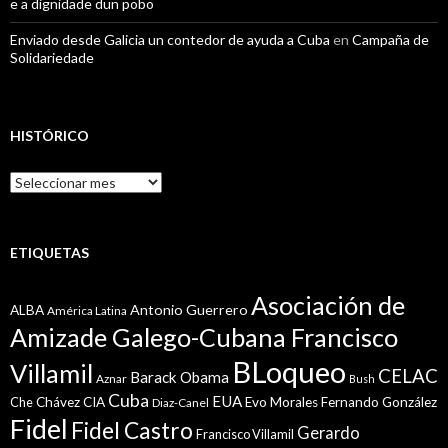
e a dignidade dun pobo
Enviado desde Galicia un contedor de ayuda a Cuba
en
Campaña de
Solidariedade
HISTÓRICO
Histórico
ETIQUETAS
Asociación de
Antonio Guerrero
ALBA
América Latina
Amizade Galego-Cubana Francisco
BLoqueo
Villamil
CELAC
Barack Obama
Aznar
Bush
Cuba
EUA
Che
Chávez
CIA
Evo Morales
Fernando González
Diaz-Canel
Fidel
Fidel Castro
Gerardo
Francisco Villamil