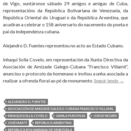
de Vigo, xuntáronse sábado 29 amigos e amigas de Cuba,
representacións da República Bolivariana de Venezuela, da
República Oriental do Uruguai e da República Arxentina, que
acudiran a celebrar o 158 aniversario do nacemento do poeta e
pai da independenza cubana.
Alejandro D. Fuentes representou no acto ao Estado Cubano.
Inhaqui Solla Covelo, em representación da Xunta Directiva da
Asociación de Amizade Galego-Cubana “Francisco Villamil”,
anunciou o protocolo da homenaxe e invitou a unha asociada a
Martí
realizar a ofrenda floral ao pé de monumento.
Seguir lendo
→
autor
intele
da
ALEJANDRO D. FUENTES
Revol
ASOCIACIÓN DE AMIZADE GALEGO-CUBANA FRANCISCO VILLAMIL
Cuban
INHAQUI SOLLA COVELO
JAMILA PUROFILIN
JORGE NEGRÍN
home
JOSÉ MARTÍ
REPÚBLICA ARXENTINA
en
REPÚBLICA BOLIVARIANA DE VENEZUELA