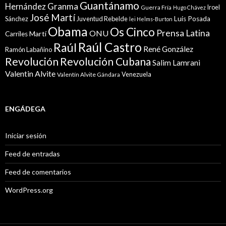
Guantánamo
Granma
Hernández
Iroel
Guerra Fría
Hugo Chávez
José Martí
Sánchez
Juventud Rebelde
Luis Posada
lei Helms-Burton
Obama
Os Cinco
Prensa Latina
ONU
Martí
Carriles
Raúl Castro
Raúl
René González
Ramón Labañino
Revolución
Revolución Cubana
Salim Lamrani
Valentin Alvite
Venezuela
Valentín Alvite Gándara
ENGÁDEGA
Iniciar sesión
Feed de entradas
Feed de comentarios
WordPress.org