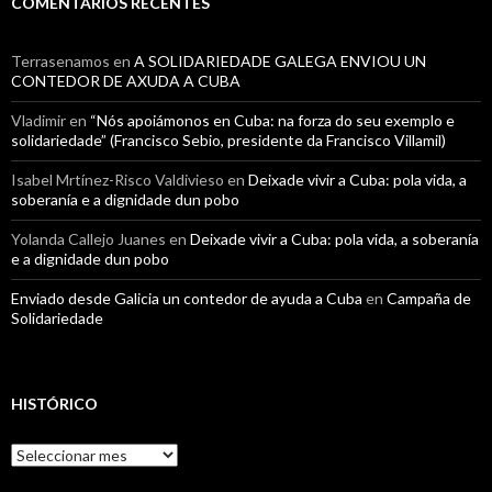
COMENTARIOS RECENTES
Terrasenamos
en
A SOLIDARIEDADE GALEGA ENVIOU UN
CONTEDOR DE AXUDA A CUBA
Vladimir
en
“Nós apoiámonos en Cuba: na forza do seu exemplo e
solidariedade” (Francisco Sebio, presidente da Francisco Villamil)
Isabel Mrtínez-Risco Valdivieso
en
Deixade vivir a Cuba: pola vida, a
soberanía e a dignidade dun pobo
Yolanda Callejo Juanes
en
Deixade vivir a Cuba: pola vida, a soberanía
e a dignidade dun pobo
Enviado desde Galicia un contedor de ayuda a Cuba
en
Campaña de
Solidariedade
HISTÓRICO
Histórico