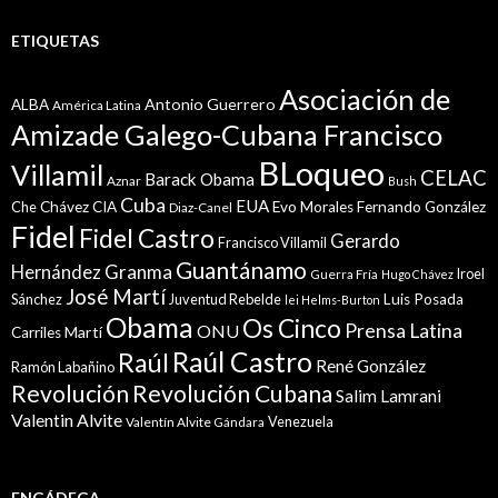
ETIQUETAS
Asociación de
Antonio Guerrero
ALBA
América Latina
Amizade Galego-Cubana Francisco
BLoqueo
Villamil
CELAC
Barack Obama
Aznar
Bush
Cuba
EUA
Che
Chávez
CIA
Evo Morales
Fernando González
Diaz-Canel
Fidel
Fidel Castro
Gerardo
Francisco Villamil
Guantánamo
Granma
Hernández
Iroel
Guerra Fría
Hugo Chávez
José Martí
Sánchez
Juventud Rebelde
Luis Posada
lei Helms-Burton
Obama
Os Cinco
Prensa Latina
ONU
Martí
Carriles
Raúl Castro
Raúl
René González
Ramón Labañino
Revolución
Revolución Cubana
Salim Lamrani
Valentin Alvite
Venezuela
Valentín Alvite Gándara
ENGÁDEGA