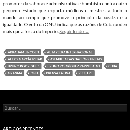
promotor da sabotaxe administrativa e bombista contra outro
pequeno Estado que exporta médicos e mestres a todo o
mundo ao tempo que promove o principio da xustiza e a
igualdade. O voto da ONU indica que as razóns de Cuba poden
Clamor
máis que a forza do Imperio.
Seguir lendo
→
na
ONU
contra
ABRAHAM LINCOLN
AL JAZEERA INTERNACIONAL
o
ALEXIS GARCÍA IRIBAR
ASEMBLEA DAS NACIÓNS UNIDAS
bloqueo
BRUNO RODRIGUEZ
BRUNO RODRÍGUEZ PARRILLADO
CUBA
de
GRANMA
ONU
PRENSA LATINA
REUTERS
Cuba
Buscar:
ARTIGOS RECENTES