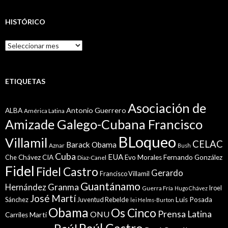
HISTÓRICO
Histórico
ETIQUETAS
Asociación de
Antonio Guerrero
ALBA
América Latina
Amizade Galego-Cubana Francisco
BLoqueo
Villamil
CELAC
Barack Obama
Aznar
Bush
Cuba
EUA
Che
Chávez
CIA
Evo Morales
Fernando González
Diaz-Canel
Fidel
Fidel Castro
Gerardo
Francisco Villamil
Guantánamo
Granma
Hernández
Iroel
Guerra Fría
Hugo Chávez
José Martí
Sánchez
Juventud Rebelde
Luis Posada
lei Helms-Burton
Obama
Os Cinco
Prensa Latina
ONU
Martí
Carriles