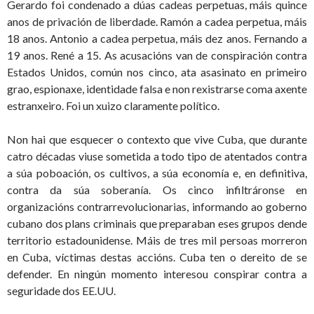
Gerardo foi condenado a dúas cadeas perpetuas, máis quince
anos de privación de liberdade. Ramón a cadea perpetua, máis
18 anos. Antonio a cadea perpetua, máis dez anos. Fernando a
19 anos. René a 15. As acusacións van de conspiración contra
Estados Unidos, común nos cinco, ata asasinato en primeiro
grao, espionaxe, identidade falsa e non rexistrarse coma axente
estranxeiro. Foi un xuizo claramente político.
Non hai que esquecer o contexto que vive Cuba, que durante
catro décadas viuse sometida a todo tipo de atentados contra
a súa poboación, os cultivos, a súa economía e, en definitiva,
contra da súa soberanía. Os cinco infiltráronse en
organizacións contrarrevolucionarias, informando ao goberno
cubano dos plans criminais que preparaban eses grupos dende
territorio estadounidense. Máis de tres mil persoas morreron
en Cuba, víctimas destas accións. Cuba ten o dereito de se
defender. En ningún momento interesou conspirar contra a
seguridade dos EE.UU.