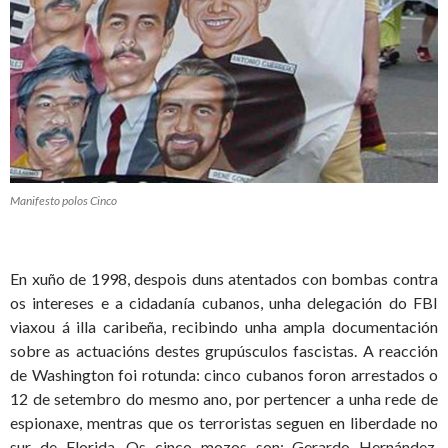
Manifesto polos Cinco
En xuño de 1998, despois duns atentados con bombas contra
os intereses e a cidadanía cubanos, unha delegación do FBI
viaxou á illa caribeña, recibindo unha ampla documentación
sobre as actuacións destes grupúsculos fascistas. A reacción
de Washington foi rotunda: cinco cubanos foron arrestados o
12 de setembro do mesmo ano, por pertencer a unha rede de
espionaxe, mentras que os terroristas seguen en liberdade no
sur de Florida. Os cinco mozos son: Gerardo Hernández,