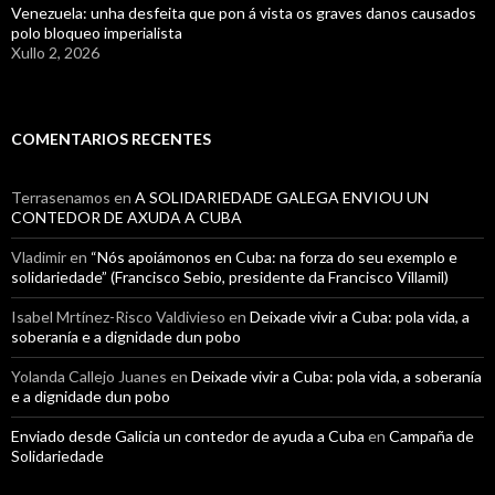
Venezuela: unha desfeita que pon á vista os graves danos causados
polo bloqueo imperialista
Xullo 2, 2026
COMENTARIOS RECENTES
Terrasenamos
en
A SOLIDARIEDADE GALEGA ENVIOU UN
CONTEDOR DE AXUDA A CUBA
Vladimir
en
“Nós apoiámonos en Cuba: na forza do seu exemplo e
solidariedade” (Francisco Sebio, presidente da Francisco Villamil)
Isabel Mrtínez-Risco Valdivieso
en
Deixade vivir a Cuba: pola vida, a
soberanía e a dignidade dun pobo
Yolanda Callejo Juanes
en
Deixade vivir a Cuba: pola vida, a soberanía
e a dignidade dun pobo
Enviado desde Galicia un contedor de ayuda a Cuba
en
Campaña de
Solidariedade