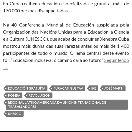
En Cuba reciben educación especializada e gratuíta, máis de
170 000 persoas discapacitadas.
Na 48 Conferencia Mundial de Educación auspiciada pola
Organización das Nacións Unidas para a Educación, a Ciencia
e a Cultura (UNESCO), que acaba de concluír en Xenebra,Cuba
mostrou máis dunha das súas rarezas antes os máis de 1 400
participantes de todo o mundo. O lema central deste evento
foi: “Educación inclusiva: o camiño cara ao futuro”.
Seguir lendo
MÁIS
→
DATOS
DA
EDUCACIÓN
EDUCACIÓN GRATUÍTA
FURACÁN GUSTAV
IKE
JOSÉ MARTÍ
CUBANA
POMBA
REVOLUCIÓN
REXIONAL LATINOAMERICANA DA UNIÓN INTERNACIONAL DE
TRABALLADORES
UNESCO