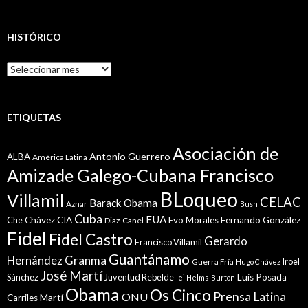
HISTÓRICO
Histórico
ETIQUETAS
Asociación de
Antonio Guerrero
ALBA
América Latina
Amizade Galego-Cubana Francisco
BLoqueo
Villamil
CELAC
Barack Obama
Aznar
Bush
Cuba
EUA
Che
Chávez
CIA
Evo Morales
Fernando González
Diaz-Canel
Fidel
Fidel Castro
Gerardo
Francisco Villamil
Guantánamo
Granma
Hernández
Iroel
Guerra Fría
Hugo Chávez
José Martí
Sánchez
Juventud Rebelde
Luis Posada
lei Helms-Burton
Obama
Os Cinco
Prensa Latina
ONU
Martí
Carriles