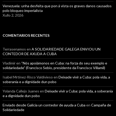
Venezuela: unha desfeita que pon á vista os graves danos causados
polo bloqueo imperialista
Xullo 2, 2026
COMENTARIOS RECENTES
Terrasenamos
en
A SOLIDARIEDADE GALEGA ENVIOU UN
CONTEDOR DE AXUDA A CUBA
Vladimir
en
“Nós apoiámonos en Cuba: na forza do seu exemplo e
solidariedade” (Francisco Sebio, presidente da Francisco Villamil)
Isabel Mrtínez-Risco Valdivieso
en
Deixade vivir a Cuba: pola vida, a
soberanía e a dignidade dun pobo
Yolanda Callejo Juanes
en
Deixade vivir a Cuba: pola vida, a soberanía
e a dignidade dun pobo
Enviado desde Galicia un contedor de ayuda a Cuba
en
Campaña de
Solidariedade