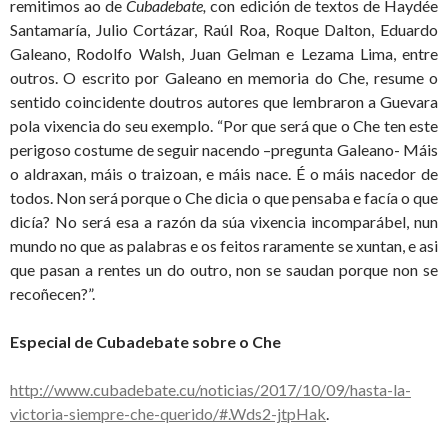
remitimos ao de
Cubadebate,
con edición de textos de Haydée
Santamaría, Julio Cortázar, Raúl Roa, Roque Dalton, Eduardo
Galeano, Rodolfo Walsh, Juan Gelman e Lezama Lima, entre
outros. O escrito por Galeano en memoria do Che, resume o
sentido coincidente doutros autores que lembraron a Guevara
pola vixencia do seu exemplo. “Por que será que o Che ten este
perigoso costume de seguir nacendo –pregunta Galeano- Máis
o aldraxan, máis o traizoan, e máis nace. É o máis nacedor de
todos. Non será porque o Che dicia o que pensaba e facía o que
dicía? No será esa a razón da súa vixencia incomparábel, nun
mundo no que as palabras e os feitos raramente se xuntan, e asi
que pasan a rentes un do outro, non se saudan porque non se
recoñecen?”.
Especial de Cubadebate sobre o Che
http://www.cubadebate.cu/noticias/2017/10/09/hasta-la-
victoria-siempre-che-querido/#.Wds2-jtpHak
.