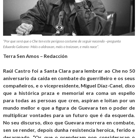
“Por que será que o Che ten este perigoso costume de seguir nacendo –pregunta
Eduardo Galeano- Máis o aldraxan, máis o traizoan, e máis nace”.
Terra Sen Amos – Redacción
Raúl Castro foi a Santa Clara para lembrar ao Che no 50
aniversario da caída en combate do guerrilleiro e os seus
compañeiros, e o vicepresidente, Miguel Díaz-Canel, dixo
que a histórica praza e memorial era coma un espello
para todas as persoas que cren, aspiran e loitan por un
mundo mellor e que a figura de Guevara ten o poder de
multiplicar vontades para un futuro que é da esquerda.
No seu discurso, dixo que Guevara morrera en combate,
sen se render, depois dunha resistencia heroica, ferido e
desarmado. “Os que o prenderam non consideraran o