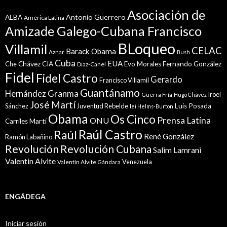
Asociación de
Antonio Guerrero
ALBA
América Latina
Amizade Galego-Cubana Francisco
BLoqueo
Villamil
CELAC
Barack Obama
Aznar
Bush
Cuba
EUA
Che
Chávez
CIA
Evo Morales
Fernando González
Diaz-Canel
Fidel
Fidel Castro
Gerardo
Francisco Villamil
Guantánamo
Granma
Hernández
Iroel
Guerra Fría
Hugo Chávez
José Martí
Sánchez
Juventud Rebelde
Luis Posada
lei Helms-Burton
Obama
Os Cinco
Prensa Latina
ONU
Martí
Carriles
Raúl Castro
Raúl
René González
Ramón Labañino
Revolución
Revolución Cubana
Salim Lamrani
Valentin Alvite
Venezuela
Valentín Alvite Gándara
ENGÁDEGA
Iniciar sesión