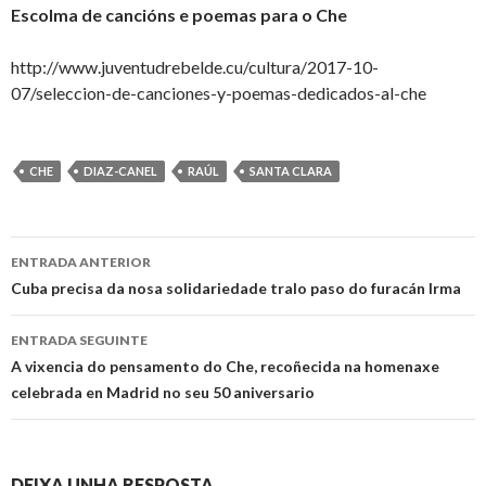
Escolma de cancións e poemas para o Che
http://www.juventudrebelde.cu/cultura/2017-10-
07/seleccion-de-canciones-y-poemas-dedicados-al-che
CHE
DIAZ-CANEL
RAÚL
SANTA CLARA
Ir
ENTRADA ANTERIOR
a
Cuba precisa da nosa solidariedade tralo paso do furacán Irma
entrada
ENTRADA SEGUINTE
A vixencia do pensamento do Che, recoñecida na homenaxe
celebrada en Madrid no seu 50 aniversario
DEIXA UNHA RESPOSTA