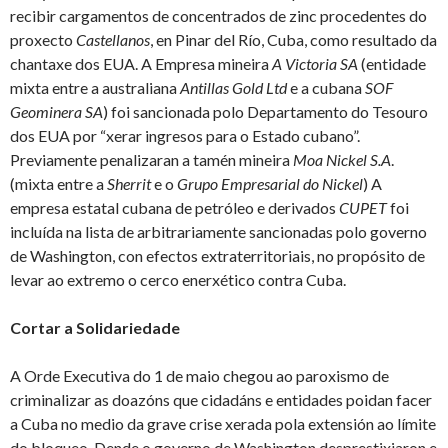
recibir cargamentos de concentrados de zinc procedentes do
proxecto
Castellanos
, en Pinar del Río, Cuba, como resultado da
chantaxe dos EUA. A Empresa mineira
A
Victoria SA
(entidade
mixta entre a australiana
Antillas Gold Ltd
e a cubana
SOF
Geominera SA
) foi sancionada polo Departamento do Tesouro
dos EUA por “xerar ingresos para o Estado cubano”.
Previamente penalizaran a tamén mineira
Moa Nickel S.A
.
(mixta entre a
She
r
rit
e o
Grupo Empresarial do Nickel
) A
empresa estatal cubana de petróleo e derivados
CUPET
foi
incluída na lista de arbitrariamente sancionadas polo governo
de Washington, con efectos extraterritoriais, no propósito de
levar ao extremo o cerco enerxético contra Cuba.
Cortar a Solidariedade
A Orde Executiva do 1 de maio chegou ao paroxismo de
criminalizar as doazóns que cidadáns e entidades poidan facer
a Cuba no medio da grave crise xerada pola extensión ao límite
do bloqueo. Dende o governo de Washington desprestixiaron e