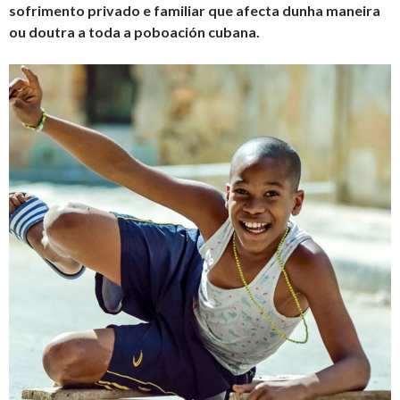
s
o
frimento privado e familiar
que afecta
dunha maneira
ou doutra a
tod
a
a
poboación cubana.