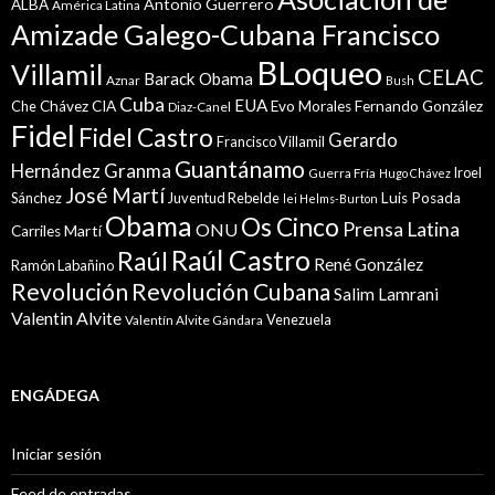
Antonio Guerrero
ALBA
América Latina
Amizade Galego-Cubana Francisco
BLoqueo
Villamil
CELAC
Barack Obama
Aznar
Bush
Cuba
EUA
Che
Chávez
CIA
Evo Morales
Fernando González
Diaz-Canel
Fidel
Fidel Castro
Gerardo
Francisco Villamil
Guantánamo
Granma
Hernández
Iroel
Guerra Fría
Hugo Chávez
José Martí
Sánchez
Juventud Rebelde
Luis Posada
lei Helms-Burton
Obama
Os Cinco
Prensa Latina
ONU
Martí
Carriles
Raúl Castro
Raúl
René González
Ramón Labañino
Revolución
Revolución Cubana
Salim Lamrani
Valentin Alvite
Venezuela
Valentín Alvite Gándara
ENGÁDEGA
Iniciar sesión
Feed de entradas