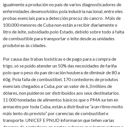
igualmente a produción no país de varios diagnosticadores de
enfermidades desenvolvidos pola industria nacional, entre eles
probas esenciais para a detección precoz do cancro . Máis de
100.000 menores de Cuba non están a recibir diariamente o
litro de leite, subsidiado polo Estado, debido sobre todo á falta
de combustible para transportar o leite desde as unidades
produtoras ás cidades.
Por causa das trabas loxísticas e de pago para a compra de
trigo, só se puido atender un 50% das necesidades de fariña
polo que o peso do pan de ración houbera de diminuir de 80 a
60g. Pola falla de combustíbel, 170 contedores de produtos
esenciais chegados a Cuba, por un valor de 6,3 millóns de
dólares, non puideron ser distribuídos aos seus destinatarios.
11 000 toneladas de alimentos básicos que o PMA xa ten en
armacéns por toda Cuba, están a distribuírse “a un ritmo moito
máis lento do previsto” por carencias de combustíbel e
transporte. UNICEF E PNUD informaron que teñen varias
decenas de contedores en portos cubanos que logran extraer e