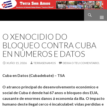
Buscar
Terra sen amos
IR
O
CONTIDO
O XENOCIDIO DO
BLOQUEO CONTRA CUBA
EN NÚMEROS E DATOS
XUÑO 15, 2026
TERRASENAMOS
DEIXA O TEU COMENTARIO.
Cuba en Datos (Cubadebate) – TSA
O
atranco principal d
o desenvolvemento económico e
social d
e Cuba é dende hai 67 anos o b
loqueo dos EUA,
causante de enormes danos á economía
da illa
. O impacto
humano
deste ilegal cerco
é incalculabel: vidas perdidas
e