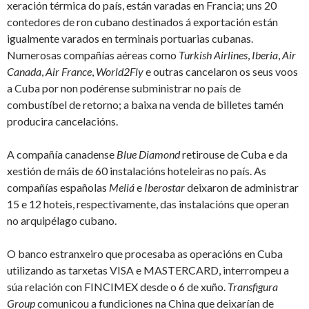
xeración térmica do país, están varadas en Francia; uns 20
contedores de ron cubano destinados á exportación están
igualmente varados en terminais portuarias cubanas.
Numerosas compañías aéreas como
Turkish Airlines
,
Iberia
,
Air
Canada
,
Air France
,
World2Fly
e outras cancelaron os seus voos
a Cuba por non podérense subministrar no país de
combustíbel de retorno; a baixa na venda de billetes tamén
producira cancelacións.
A compañía canadense
Blue Diamond
retirouse de Cuba e da
xestión de máis de 60 instalacións hoteleiras no país. As
compañías españolas
Meliá
e
Iberostar
deixaron de administrar
15 e 12 hoteis, respectivamente, das instalacións que operan
no arquipélago cubano.
O banco estranxeiro que procesaba as operacións en Cuba
utilizando as tarxetas VISA e MASTERCARD, interrompeu a
súa relación con FINCIMEX desde o 6 de xuño.
Transfigura
Group
comunicou a fundiciones na China que deixarían de