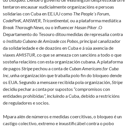
tentaron encausar xudicialmente organizacións e persoas
solidarias con Cuba en EE.UU como
The People´s Forum,
CodePinK, ANSWER, Tricontinental,
ou a plataforma mediática
Break Thorough News,
ou o influencer
Hasan Piker
.O
Departamento do Tesouro ditou medidas de represalia contra
o
Instituto Cubano de Amizade cos Pobos
, principal canalizador
da solidariedade e de doazóns en Cuba e á súa axencia de
viaxes
AMISTUR
, co que se ameaza con sancións a todo o que
sosteña relacións con esta organización cubana. A plataforma
de pagos
Stripe
pechou a conta de
Cuban Americans for Cuba
Inc
, unha organización que traballa polo fin do bloqueo dende
os EUA. Segundo a mensaxe recibida pola organización,
Stripe
decidiu pechar a conta por supostos “compromisos con
entidades prohibidas”, incluíndo a Cuba, debido a restricións
de reguladores e socios.
Mpara alén de números e medidas coercitivas, o bloqueo é un
castigo colectivo, extremo e inxustificábel contra o pobo