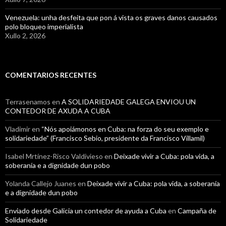
Venezuela: unha desfeita que pon á vista os graves danos causados
polo bloqueo imperialista
Xullo 2, 2026
COMENTARIOS RECENTES
Terrasenamos
en
A SOLIDARIEDADE GALEGA ENVIOU UN
CONTEDOR DE AXUDA A CUBA
Vladimir
en
“Nós apoiámonos en Cuba: na forza do seu exemplo e
solidariedade” (Francisco Sebio, presidente da Francisco Villamil)
Isabel Mrtínez-Risco Valdivieso
en
Deixade vivir a Cuba: pola vida, a
soberanía e a dignidade dun pobo
Yolanda Callejo Juanes
en
Deixade vivir a Cuba: pola vida, a soberanía
e a dignidade dun pobo
Enviado desde Galicia un contedor de ayuda a Cuba
en
Campaña de
Solidariedade