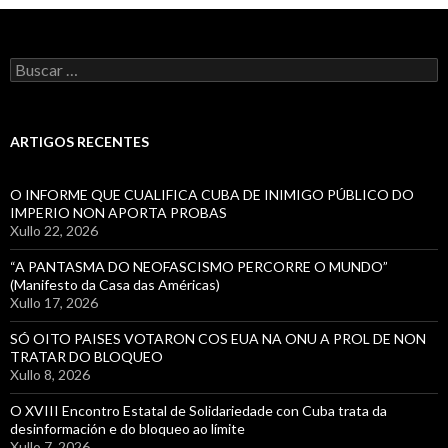
a
embaixada
Buscar:
de
Cuba
no
76
ARTIGOS RECENTES
O INFORME QUE CUALIFICA CUBA DE INIMIGO PÚBLICO DO
IMPERIO NON APORTA PROBAS
Xullo 22, 2026
“A PANTASMA DO NEOFASCISMO PERCORRE O MUNDO”
(Manifesto da Casa das Américas)
Xullo 17, 2026
SÓ OITO PAISES VOTARON COS EUA NA ONU A PROL DE NON
TRATAR DO BLOQUEO
Xullo 8, 2026
O XVIII Encontro Estatal de Solidariedade con Cuba trata da
desinformación e do bloqueo ao límite
Xullo 7, 2026