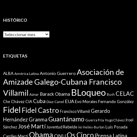
HISTÓRICO
Histórico
ETIQUETAS
Asociación de
Antonio Guerrero
ALBA
América Latina
Amizade Galego-Cubana Francisco
BLoqueo
Villamil
CELAC
Barack Obama
Aznar
Bush
Cuba
EUA
Che
Chávez
CIA
Evo Morales
Fernando González
Diaz-Canel
Fidel
Fidel Castro
Gerardo
Francisco Villamil
Guantánamo
Granma
Hernández
Iroel
Guerra Fría
Hugo Chávez
José Martí
Sánchez
Juventud Rebelde
Luis Posada
lei Helms-Burton
Obama
Os Cinco
Prensa Latina
ONU
Martí
Carriles