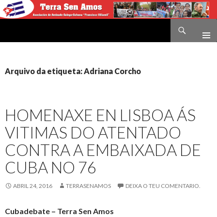
Buscar
Terra sen amos
IR
O
CONTIDO
Arquivo da etiqueta: Adriana Corcho
HOMENAXE EN LISBOA ÁS
VITIMAS DO ATENTADO
CONTRA A EMBAIXADA DE
CUBA NO 76
ABRIL 24, 2016
TERRASENAMOS
DEIXA O TEU COMENTARIO.
Cubadebate – Terra Sen Amos