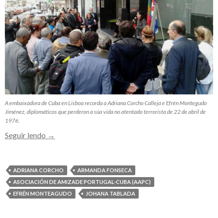
A embaixadora de Cuba en Lisboa recorda a Adriana Corcho Calleja e Efrén Montegudo
Jiménez, diplomáticos que perderon a súa vida no atentado terrorista de 22 de abril de
1976.
Homenaxe
Seguir lendo
→
en
Lisboa
ás
ADRIANA CORCHO
ARMANDA FONSECA
vitimas
ASOCIACIÓN DE AMIZADE PORTUGAL-CUBA (AAPC)
do
EFRÉN MONTEAGUDO
JOHANA TABLADA
atentado
contra