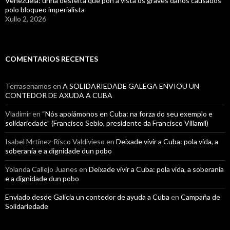
Venezuela: unha desfeita que pon á vista os graves danos causados
polo bloqueo imperialista
Xullo 2, 2026
COMENTARIOS RECENTES
Terrasenamos
en
A SOLIDARIEDADE GALEGA ENVIOU UN
CONTEDOR DE AXUDA A CUBA
Vladimir
en
“Nós apoiámonos en Cuba: na forza do seu exemplo e
solidariedade” (Francisco Sebio, presidente da Francisco Villamil)
Isabel Mrtínez-Risco Valdivieso
en
Deixade vivir a Cuba: pola vida, a
soberanía e a dignidade dun pobo
Yolanda Callejo Juanes
en
Deixade vivir a Cuba: pola vida, a soberanía
e a dignidade dun pobo
Enviado desde Galicia un contedor de ayuda a Cuba
en
Campaña de
Solidariedade