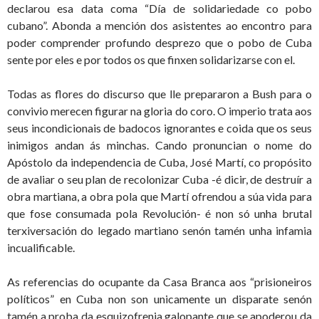
declarou esa data coma “Día de solidariedade co pobo
cubano”. Abonda a mención dos asistentes ao encontro para
poder comprender profundo desprezo que o pobo de Cuba
sente por eles e por todos os que finxen solidarizarse con el.
Todas as flores do discurso que lle prepararon a Bush para o
convivio merecen figurar na gloria do coro. O imperio trata aos
seus incondicionais de badocos ignorantes e coida que os seus
inimigos andan ás minchas. Cando pronuncian o nome do
Apóstolo da independencia de Cuba, José Martí, co propósito
de avaliar o seu plan de recolonizar Cuba -é dicir, de destruír a
obra martiana, a obra pola que Martí ofrendou a súa vida para
que fose consumada pola Revolución- é non só unha brutal
terxiversación do legado martiano senón tamén unha infamia
incualificable.
As referencias do ocupante da Casa Branca aos “prisioneiros
políticos” en Cuba non son unicamente un disparate senón
tamén a proba da esquizofrenia galopante que se apoderou da