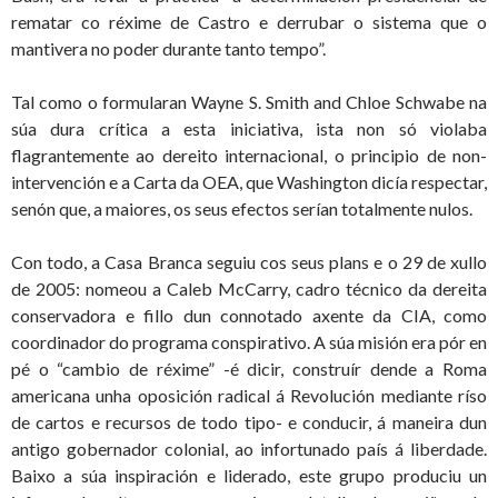
rematar co réxime de Castro e derrubar o sistema que o
mantivera no poder durante tanto tempo”.
Tal como o formularan Wayne S. Smith and Chloe Schwabe na
súa dura crítica a esta iniciativa, ista non só violaba
flagrantemente ao dereito internacional, o principio de non-
intervención e a Carta da OEA, que Washington dicía respectar,
senón que, a maiores, os seus efectos serían totalmente nulos.
Con todo, a Casa Branca seguiu cos seus plans e o 29 de xullo
de 2005: nomeou a Caleb McCarry, cadro técnico da dereita
conservadora e fillo dun connotado axente da CIA, como
coordinador do programa conspirativo. A súa misión era pór en
pé o “cambio de réxime” -é dicir, construír dende a Roma
americana unha oposición radical á Revolución mediante ríso
de cartos e recursos de todo tipo- e conducir, á maneira dun
antigo gobernador colonial, ao infortunado país á liberdade.
Baixo a súa inspiración e liderado, este grupo produciu un