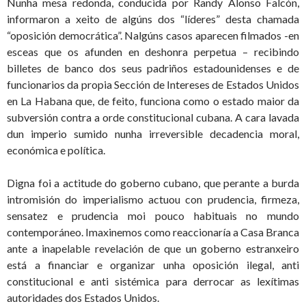
Nunha mesa redonda, conducida por Randy Alonso Falcón,
informaron a xeito de algúns dos “líderes” desta chamada
“oposición democrática”. Nalgúns casos aparecen filmados -en
esceas que os afunden en deshonra perpetua – recibindo
billetes de banco dos seus padriños estadounidenses e de
funcionarios da propia Sección de Intereses de Estados Unidos
en La Habana que, de feito, funciona como o estado maior da
subversión contra a orde constitucional cubana. A cara lavada
dun imperio sumido nunha irreversible decadencia moral,
económica e política.
Digna foi a actitude do goberno cubano, que perante a burda
intromisión do imperialismo actuou con prudencia, firmeza,
sensatez e prudencia moi pouco habituais no mundo
contemporáneo. Imaxinemos como reaccionaría a Casa Branca
ante a inapelable revelación de que un goberno estranxeiro
está a financiar e organizar unha oposición ilegal, anti
constitucional e anti sistémica para derrocar as lexítimas
autoridades dos Estados Unidos.