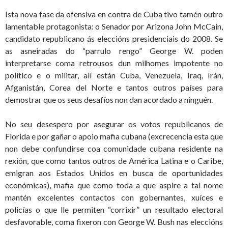
Ista nova fase da ofensiva en contra de Cuba tivo tamén outro
lamentable protagonista: o Senador por Arizona John McCain,
candidato republicano ás eleccións presidenciais do 2008. Se
as asneiradas do “parrulo rengo” George W. poden
interpretarse coma retrousos dun milhomes impotente no
político e o militar, alí están Cuba, Venezuela, Iraq, Irán,
Afganistán, Corea del Norte e tantos outros países para
demostrar que os seus desafíos non dan acordado a ninguén.
No seu desespero por asegurar os votos republicanos de
Florida e por gañar o apoio mafia cubana (excrecencia esta que
non debe confundirse coa comunidade cubana residente na
rexión, que como tantos outros de América Latina e o Caribe,
emigran aos Estados Unidos en busca de oportunidades
económicas), mafia que como toda a que aspire a tal nome
mantén excelentes contactos con gobernantes, xuíces e
policías o que lle permiten “corrixir” un resultado electoral
desfavorable, coma fixeron con George W. Bush nas eleccións