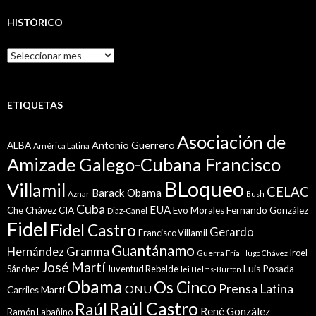
HISTÓRICO
Histórico
ETIQUETAS
Asociación de
Antonio Guerrero
ALBA
América Latina
Amizade Galego-Cubana Francisco
BLoqueo
Villamil
CELAC
Barack Obama
Aznar
Bush
Cuba
EUA
Che
Chávez
CIA
Evo Morales
Fernando González
Diaz-Canel
Fidel
Fidel Castro
Gerardo
Francisco Villamil
Guantánamo
Granma
Hernández
Iroel
Guerra Fría
Hugo Chávez
José Martí
Sánchez
Juventud Rebelde
Luis Posada
lei Helms-Burton
Obama
Os Cinco
Prensa Latina
ONU
Martí
Carriles
Raúl Castro
Raúl
René González
Ramón Labañino