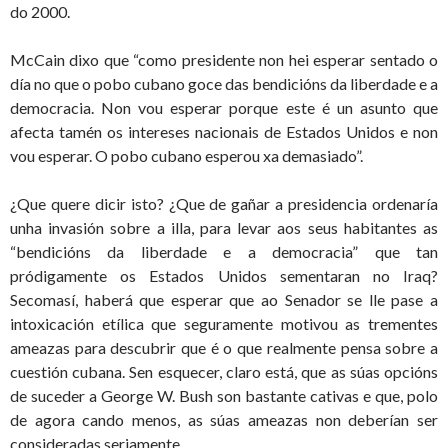
do 2000.
McCain dixo que “como presidente non hei esperar sentado o
día no que o pobo cubano goce das bendicións da liberdade e a
democracia. Non vou esperar porque este é un asunto que
afecta tamén os intereses nacionais de Estados Unidos e non
vou esperar. O pobo cubano esperou xa demasiado”.
¿Que quere dicir isto? ¿Que de gañar a presidencia ordenaría
unha invasión sobre a illa, para levar aos seus habitantes as
“bendicións da liberdade e a democracia” que tan
pródigamente os Estados Unidos sementaran no Iraq?
Secomasí, haberá que esperar que ao Senador se lle pase a
intoxicación etílica que seguramente motivou as trementes
ameazas para descubrir que é o que realmente pensa sobre a
cuestión cubana. Sen esquecer, claro está, que as súas opcións
de suceder a George W. Bush son bastante cativas e que, polo
de agora cando menos, as súas ameazas non deberían ser
consideradas seriamente.