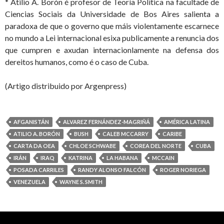
* Atilio A. Borón é profesor de Teoría Política na facultade de
Ciencias Sociais da Universidade de Bos Aires salienta a
paradoxa de que o governo que máis violentamente escarnece
no mundo a Lei internacional esixa publicamente a renuncia dos
que cumpren e axudan internacionlamente na defensa dos
dereitos humanos, como é o caso de Cuba.
(Artigo distribuido por Argenpress)
AFGANISTÁN
ALVAREZ FERNÁNDEZ-MAGRIÑÁ
AMÉRICA LATINA
ATILIO A. BORÓN
BUSH
CALEB MCCARRY
CARIBE
CARTA DA OEA
CHLOE SCHWABE
COREA DEL NORTE
CUBA
IRÁN
IRAQ
KATRINA
LA HABANA
MCCAIN
POSADA CARRILES
RANDY ALONSO FALCÓN
ROGER NORIEGA
VENEZUELA
WAYNE S. SMITH