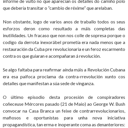
informe de vulto no que aparecian os detalles do camiño polo
que debería transitar o “cambio de réxime” que arelaban.
Non obstante, logo de varios anos de traballo todos os seus
esforzos deron como resultado a máis completas das
inutilidades. Un fracaso que non nos colle de sopresa porque o
codigo da derrota inexorábel prometía era nada menos que a
restauración da Cuba pre revolucionaria e un feroz escarmento
contra os que guiaran e acompañaran á revolución.
Se algo faltaba para reafirmar aínda máis a Revolución Cubana
era esa paifoca proclama da contra-rrevolución xunto cos
detalles que manifestan a súa sede de vinganza.
O último episodio desta procesión de conspiradores
coñeceuse Mércores pasado (21 de Maio) ao George W. Bush
convocar na Casa Branca un feixe de contrarrevolucionarios,
mafiosos e oportunistas para unha nova iniciativa
propagandística, tan erma e inoperante coma as denanteriores: