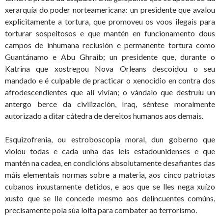
xerarquía do poder norteamericana: un presidente que avalou
explicitamente a tortura, que promoveu os voos ilegais para
torturar sospeitosos e que mantén en funcionamento dous
campos de inhumana reclusión e permanente tortura como
Guantánamo e Abu Ghraib; un presidente que, durante o
Katrina que xostregou Nova Orleans descoidou o seu
mandado e é culpable de practicar o xenocidio en contra dos
afrodescendientes que alí vivían; o vándalo que destruíu un
antergo berce da civilización, Iraq, séntese moralmente
autorizado a ditar cátedra de dereitos humanos aos demais.
Esquizofrenia, ou estroboscopia moral, dun goberno que
violou todas e cada unha das leis estadounidenses e que
mantén na cadea, en condicións absolutamente desafiantes das
máis elementais normas sobre a materia, aos cinco patriotas
cubanos inxustamente detidos, e aos que se lles nega xuízo
xusto que se lle concede mesmo aos delincuentes comúns,
precisamente pola súa loita para combater ao terrorismo.