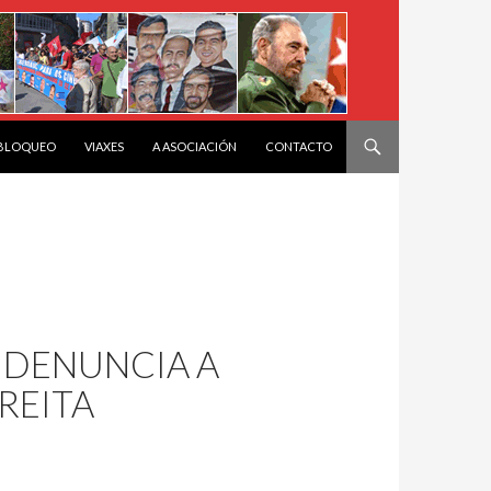
 BLOQUEO
VIAXES
A ASOCIACIÓN
CONTACTO
” DENUNCIA A
REITA