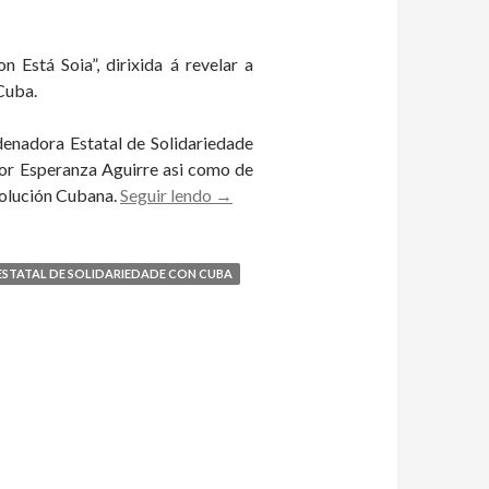
Está Soia”, dirixida á revelar a
Cuba.
enadora Estatal de Solidariedade
or Esperanza Aguirre asi como de
A
volución Cubana.
Seguir lendo
→
campaña
“Cuba
Non
TATAL DE SOLIDARIEDADE CON CUBA
Está
Soia”
denuncia
a
propaganda
illacionista
da
dereita