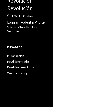
Revolución
Revolución
Cubana
Salim
Valentin Alvite
Lamrani
Valentín Alvite Gándara
Venezuela
ENGÁDEGA
Iniciar sesión
Feed de entradas
Feed de comentarios
WordPress.org