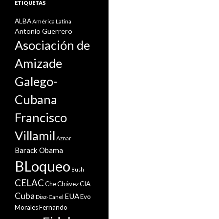
ETIQUETAS
ALBA
América Latina
Antonio Guerrero
Asociación de
Amizade
Galego-
Cubana
Francisco
Villamil
Aznar
Barack Obama
BLoqueo
Bush
CELAC
Che
Chávez
CIA
Cuba
EUA
Evo
Diaz-Canel
Morales
Fernando