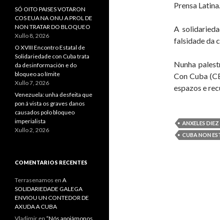
Prensa Latina
SÓ OITO PAISES VOTARON
COS EUA NA ONU A PROL DE
NON TRATAR DO BLOQUEO
A solidaried
Xullo 8, 2026
falsidade da 
O XVIII Encontro Estatal de
Solidariedade con Cuba trata
Nunha palest
da desinformación e do
bloqueo ao límite
Con Cuba (CE
Xullo 7, 2026
espazos e rec
Venezuela: unha desfeita que
pon á vista os graves danos
causados polo bloqueo
imperialista
ANXELES DIEZ
Xullo 2, 2026
CUBA NON ES
COMENTARIOS RECENTES
Terrasenamos
en
A
SOLIDARIEDADE GALEGA
ENVIOU UN CONTEDOR DE
AXUDA A CUBA
Vladimir
en
“Nós apoiámonos