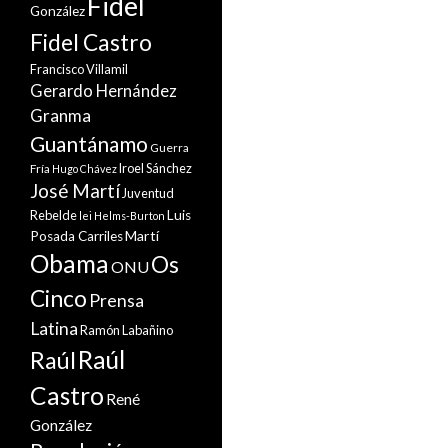
Fidel
González
Fidel Castro
Francisco Villamil
Gerardo Hernández
Granma
Guantánamo
Guerra
Iroel Sánchez
Fría
Hugo Chávez
José Martí
Juventud
Rebelde
Luis
lei Helms-Burton
Martí
Posada Carriles
Obama
Os
ONU
Cinco
Prensa
Latina
Ramón Labañino
Raúl
Raúl
Castro
René
González