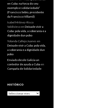
en Cuba: na forza do seu
exemplo e solidariedade”
(Francisco Sebio, presidente
da Francisco Villamil)
Isabel Mrtínez-Risco
Valdivieso
en
Deixade vivir a
Cuba: pola vida, a soberanía e a
dignidade dun pobo
Yolanda Callejo Juanes
en
Deixade vivir a Cuba: pola vida,
a soberanía e a dignidade dun
pobo
Enviado desde Galicia un
contedor de ayuda a Cuba
en
Campaña de Solidariedade
HISTÓRICO
Histórico