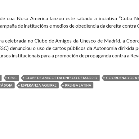
.
ade coa Nosa América lanzou este sábado a inciativa “Cuba Non 
campaña de institucións e medios de obediencia da dereita contra 
ra celebrada no Clube de Amigos da Unesco de Madrid, a Coord
SC) denunciou o uso de cartos públicos da Autonomia dirixida p
ursos institucionais para a promoción de propaganda contra a Re
CESC
CLUBE DE AMIGOS DA UNESCO DE MADRID
COORDENADORA ES
TÁ SOIA
ESPERANZA AGUIRRE
PRENSA LATINA