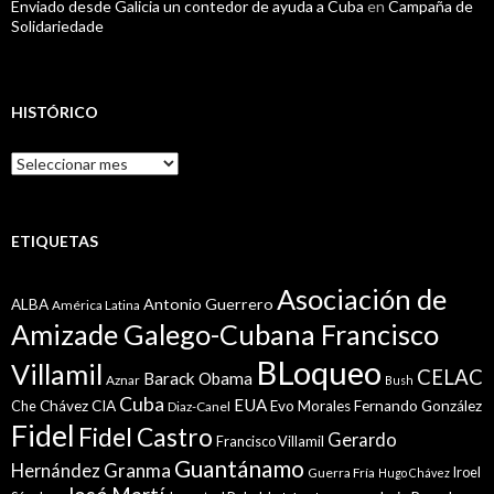
Enviado desde Galicia un contedor de ayuda a Cuba
en
Campaña de
Solidariedade
HISTÓRICO
Histórico
ETIQUETAS
Asociación de
Antonio Guerrero
ALBA
América Latina
Amizade Galego-Cubana Francisco
BLoqueo
Villamil
CELAC
Barack Obama
Aznar
Bush
Cuba
EUA
Che
Chávez
CIA
Evo Morales
Fernando González
Diaz-Canel
Fidel
Fidel Castro
Gerardo
Francisco Villamil
Guantánamo
Granma
Hernández
Iroel
Guerra Fría
Hugo Chávez