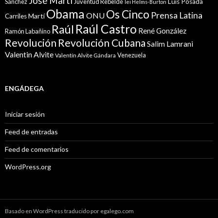
José Martí
Sánchez
Juventud Rebelde
Luis Posada
lei Helms-Burton
Obama
Os Cinco
Prensa Latina
ONU
Martí
Carriles
Raúl Castro
Raúl
René González
Ramón Labañino
Revolución
Revolución Cubana
Salim Lamrani
Valentin Alvite
Venezuela
Valentín Alvite Gándara
ENGÁDEGA
Iniciar sesión
Feed de entradas
Feed de comentarios
WordPress.org
Basado en WordPress traducido por egalego.com