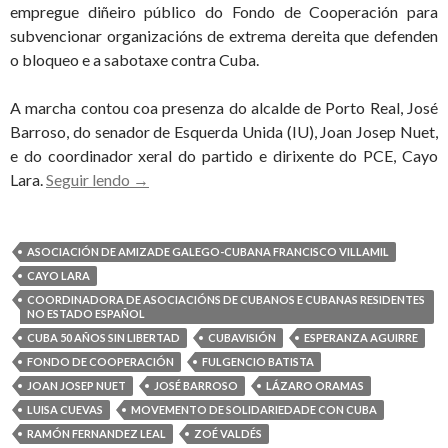
empregue diñeiro público do Fondo de Cooperación para
subvencionar organizacións de extrema dereita que defenden
o bloqueo e a sabotaxe contra Cuba.
A marcha contou coa presenza do alcalde de Porto Real, José
Barroso, do senador de Esquerda Unida (IU), Joan Josep Nuet,
e do coordinador xeral do partido e dirixente do PCE, Cayo
Reportaxe
Lara.
Seguir lendo
→
sobre
a
manifestación
ASOCIACIÓN DE AMIZADE GALEGO-CUBANA FRANCISCO VILLAMIL
do
CAYO LARA
día
COORDINADORA DE ASOCIACIÓNS DE CUBANOS E CUBANAS RESIDENTES
NO ESTADO ESPAÑOL
31
CUBA 50 AÑOS SIN LIBERTAD
CUBAVISIÓN
ESPERANZA AGUIRRE
en
FONDO DE COOPERACIÓN
FULGENCIO BATISTA
Madrid
JOAN JOSEP NUET
JOSÉ BARROSO
LÁZARO ORAMAS
LUISA CUEVAS
MOVEMENTO DE SOLIDARIEDADE CON CUBA
RAMÓN FERNANDEZ LEAL
ZOÉ VALDÉS