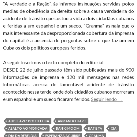
“A verdade e a Ração”, ás infames insinuações servidas polos
medias de obediência da dereita sobre a causa verdadeira do
acidente de trânsito que custou a vida a dois cidadãos cubanos
e feridas a um espanhol e um sueco. “Granma” asinala que o
mais interessante da desproporcionada cobertura da imprensa
do capital é a ausencia de perguntas sobre o que faziam em
Cuba os dois políticos europeus feridos.
A seguir inserimos o texto completo do editorial:
DESDE 22 de julho passado têm sido publicadas mais de 900
informações de imprensa e 120 mil mensagens nas redes
informáticas acerca do lamentável acidente de trânsito
acontecido nessa tarde, onde dois cidadãos cubanos morreram
Granma
e um espanhol e um sueco ficaram feridos.
Seguir lendo
→
explica
o
que
ABDELAZIZ BOUTEFLIKA
ARMANDO HART
faziam
ASALTO AO MONCADA
BAN KI MOOM
BATISTA
CIA
em
DIA DA REBELDIA
ESPERANZA AGUIRRE
GRANMA