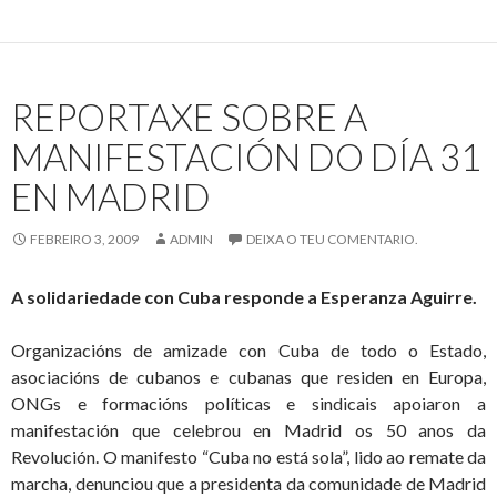
denuncia
a
propaganda
illacionista
REPORTAXE SOBRE A
da
dereita
MANIFESTACIÓN DO DÍA 31
EN MADRID
FEBREIRO 3, 2009
ADMIN
DEIXA O TEU COMENTARIO.
A solidariedade con Cuba responde a Esperanza Aguirre.
Organizacións de amizade con Cuba de todo o Estado,
asociacións de cubanos e cubanas que residen en Europa,
ONGs e formacións políticas e sindicais apoiaron a
manifestación que celebrou en Madrid os 50 anos da
Revolución. O manifesto “Cuba no está sola”, lido ao remate da
marcha, denunciou que a presidenta da comunidade de Madrid