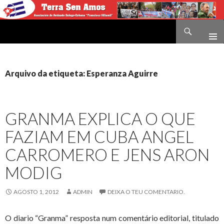
Buscar
Terra sen amos
IR
O
CONTIDO
Arquivo da etiqueta: Esperanza Aguirre
GRANMA EXPLICA O QUE
FAZIAM EM CUBA ANGEL
CARROMERO E JENS ARON
MODIG
AGOSTO 1, 2012
ADMIN
DEIXA O TEU COMENTARIO.
O diario “Granma” resposta num comentário editorial, titulado