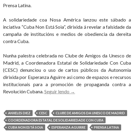
Prensa Latina.
A solidariedade coa Nosa América lanzou este sábado a
inciativa “Cuba Non Está Soia”, dirixida á revelar a falsidade da
campaña de institucións e medios de obediencia da dereita
contra Cuba.
Nunha palestra celebrada no Clube de Amigos da Unesco de
Madrid, a Coordenadora Estatal de Solidariedade Con Cuba
(CESC) denunciou o uso de cartos públicos da Autonomia
dirixida por Esperanza Aguirre asi como de espazos e recursos
institucionais para a promoción de propaganda contra a
A
Revolución Cubana.
Seguir lendo
→
campaña
“Cuba
Non
ANXELES DIEZ
CESC
CLUBE DE AMIGOS DA UNESCO DE MADRID
Está
COORDENADORA ESTATAL DE SOLIDARIEDADE CON CUBA
Soia”
CUBA NON ESTÁ SOIA
ESPERANZA AGUIRRE
PRENSA LATINA