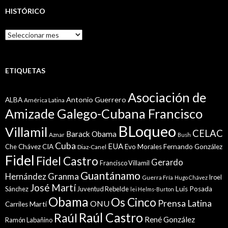
HISTÓRICO
Histórico
ETIQUETAS
Asociación de
Antonio Guerrero
ALBA
América Latina
Amizade Galego-Cubana Francisco
BLoqueo
Villamil
CELAC
Barack Obama
Aznar
Bush
Cuba
EUA
Che
Chávez
CIA
Evo Morales
Fernando González
Diaz-Canel
Fidel
Fidel Castro
Gerardo
Francisco Villamil
Guantánamo
Granma
Hernández
Iroel
Guerra Fría
Hugo Chávez
José Martí
Sánchez
Juventud Rebelde
Luis Posada
lei Helms-Burton
Obama
Os Cinco
Prensa Latina
ONU
Martí
Carriles
Raúl Castro
Raúl
René González
Ramón Labañino