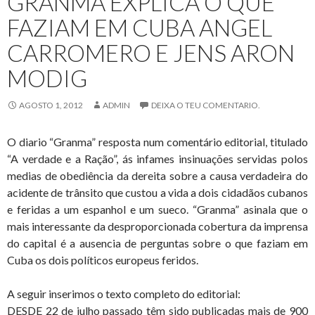
GRANMA EXPLICA O QUE
FAZIAM EM CUBA ANGEL
CARROMERO E JENS ARON
MODIG
AGOSTO 1, 2012
ADMIN
DEIXA O TEU COMENTARIO.
O diario “Granma” resposta num comentário editorial, titulado
“A verdade e a Ração”, ás infames insinuações servidas polos
medias de obediência da dereita sobre a causa verdadeira do
acidente de trânsito que custou a vida a dois cidadãos cubanos
e feridas a um espanhol e um sueco. “Granma” asinala que o
mais interessante da desproporcionada cobertura da imprensa
do capital é a ausencia de perguntas sobre o que faziam em
Cuba os dois políticos europeus feridos.
A seguir inserimos o texto completo do editorial:
DESDE 22 de julho passado têm sido publicadas mais de 900