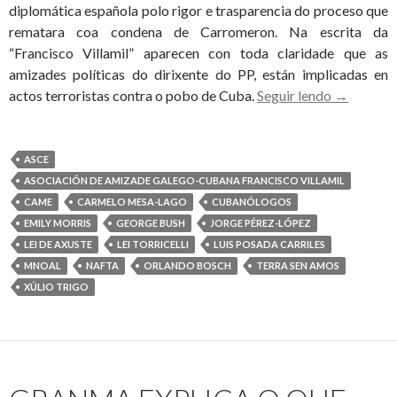
diplomática española polo rigor e trasparencia do proceso que
rematara coa condena de Carromeron. Na escrita da
“Francisco Villamil” aparecen con toda claridade que as
amizades políticas do dirixente do PP, están implicadas en
UNHA
actos terroristas contra o pobo de Cuba.
Seguir lendo
→
CONGRES
AMIGA
DO
ASCE
TERRORI
ASOCIACIÓN DE AMIZADE GALEGO-CUBANA FRANCISCO VILLAMIL
ORLAND
CAME
CARMELO MESA-LAGO
CUBANÓLOGOS
BOSCH
EMILY MORRIS
GEORGE BUSH
JORGE PÉREZ-LÓPEZ
PIDE
LEI DE AXUSTE
LEI TORRICELLI
LUIS POSADA CARRILES
INVESTI
MNOAL
NAFTA
ORLANDO BOSCH
TERRA SEN AMOS
A
XÚLIO TRIGO
MORTE
DE
OSWALD
PAYÁ