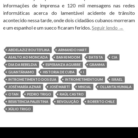
informações de imprensa e 120 mil mensagens nas redes
informáticas acerca do lamentável acidente de trânsito
acontecido nessa tarde, onde dois cidadãos cubanos morreram
Granma
e um espanhol e um sueco ficaram feridos.
Seguir lendo
→
explica
o
que
ABDELAZIZ BOUTEFLIKA
ARMANDO HART
faziam
ASALTO AO MONCADA
BAN KI MOOM
BATISTA
CIA
em
DIA DA REBELDIA
ESPERANZA AGUIRRE
GRANMA
Cuba
GUANTÁNAMO
HISTORIA DE CUBA
I
Angel
INTROMETIMENTO DOS EUA
INTROMETIMENTOUM
ISRAEL
Carrome
JOSÉ MARÍA AZNAR
JOSÉ MARTÍ
MNOAL
OLLANTA HUMALA
e
OTAN
PEDRO TRIGO
RAÚL CASTRO
Jens
RESISTENCIA PALESTINA
REVOLUÇÃO
ROBERTO CHILE
Aron
XÚLIO TRIGO
Modig