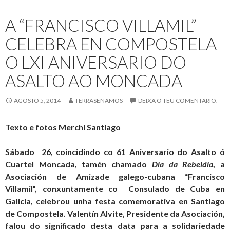
nunha
A “FRANCISCO VILLAMIL”
carta
de
CELEBRA EN COMPOSTELA
parabéns
O LXI ANIVERSARIO DO
a
Fidel
ASALTO AO MONCADA
AGOSTO 5, 2014
TERRASENAMOS
DEIXA O TEU COMENTARIO.
Texto e fotos Merchi Santiago
Sábado 26, coincidindo co 61 Aniversario do Asalto ó
Cuartel Moncada, tamén chamado
Día da Rebeldía
, a
Asociación de Amizade galego-cubana “Francisco
Villamil”, conxuntamente co Consulado de Cuba en
Galicia, celebrou unha festa comemorativa en Santiago
de Compostela. Valentín Alvite, Presidente da Asociación,
falou do significado desta data para a solidariedade