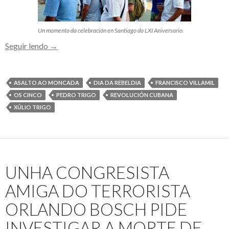
Un momento da celebración en Santiago do LXI Aniversario.
A
Seguir lendo
→
“Francisco
Villamil”
celebra
ASALTO AO MONCADA
DIA DA REBELDIA
FRANCISCO VILLAMIL
en
OS CINCO
PEDRO TRIGO
REVOLUCIÓN CUBANA
Compostela
XÚLIO TRIGO
o
LXI
aniversario
do
UNHA CONGRESISTA
Asalto
ao
AMIGA DO TERRORISTA
Moncada
ORLANDO BOSCH PIDE
INVESTIGAR A MORTE DE