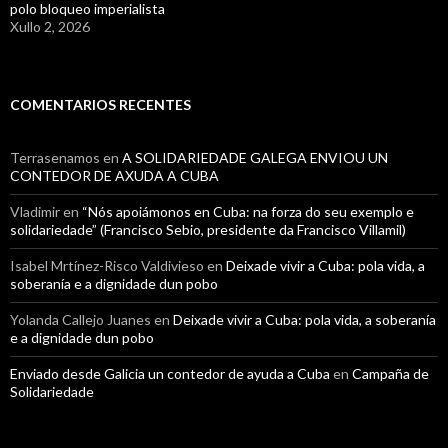
polo bloqueo imperialista
Xullo 2, 2026
COMENTARIOS RECENTES
Terrasenamos
en
A SOLIDARIEDADE GALEGA ENVIOU UN
CONTEDOR DE AXUDA A CUBA
Vladimir
en
“Nós apoiámonos en Cuba: na forza do seu exemplo e
solidariedade” (Francisco Sebio, presidente da Francisco Villamil)
Isabel Mrtínez-Risco Valdivieso
en
Deixade vivir a Cuba: pola vida, a
soberanía e a dignidade dun pobo
Yolanda Callejo Juanes
en
Deixade vivir a Cuba: pola vida, a soberanía
e a dignidade dun pobo
Enviado desde Galicia un contedor de ayuda a Cuba
en
Campaña de
Solidariedade