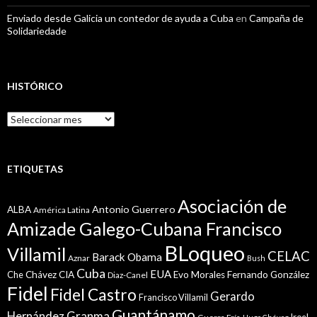
Enviado desde Galicia un contedor de ayuda a Cuba
en
Campaña de
Solidariedade
HISTÓRICO
Histórico
ETIQUETAS
Asociación de
Antonio Guerrero
ALBA
América Latina
Amizade Galego-Cubana Francisco
BLoqueo
Villamil
CELAC
Barack Obama
Aznar
Bush
Cuba
EUA
Che
Chávez
CIA
Evo Morales
Fernando González
Diaz-Canel
Fidel
Fidel Castro
Gerardo
Francisco Villamil
Guantánamo
Granma
Hernández
Iroel