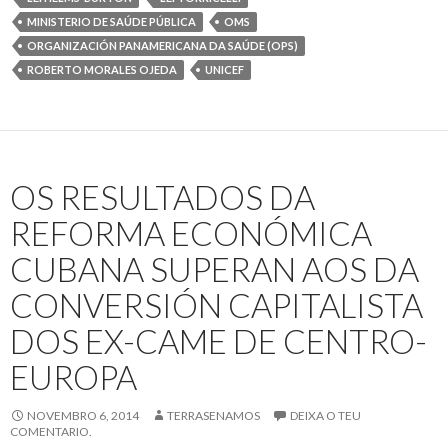
ofrece
MINISTERIO DE SAÚDE PÚBLICA
OMS
ao
ORGANIZACIÓN PANAMERICANA DA SAÚDE (OPS)
mundo
ROBERTO MORALES OJEDA
UNICEF
o
remedio
contra
a
OS RESULTADOS DA
transmisión
perinatal
REFORMA ECONÓMICA
do
CUBANA SUPERAN AOS DA
SIDA
CONVERSIÓN CAPITALISTA
DOS EX-CAME DE CENTRO-
EUROPA
NOVEMBRO 6, 2014
TERRASENAMOS
DEIXA O TEU
COMENTARIO.