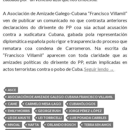
A Asociación de Amizade Galego-Cubana “Francisco Villamil”
ven de publicar un comunicado no que contrasta anteriores
declaracións do dirixente do PP coa súa actual acusación
contra a xudicatura Cubana, gabada pola representación
diplomática española polo rigor e trasparencia do proceso que
rematara coa condena de Carromeron. Na escrita da
“Francisco Villamil” aparecen con toda claridade que as
amizades políticas do dirixente do PP, están implicadas en
UNHA
actos terroristas contra o pobo de Cuba.
Seguir lendo
→
CONGRES
AMIGA
DO
ASCE
TERRORI
ASOCIACIÓN DE AMIZADE GALEGO-CUBANA FRANCISCO VILLAMIL
ORLAND
CAME
CARMELO MESA-LAGO
CUBANÓLOGOS
BOSCH
EMILY MORRIS
GEORGE BUSH
JORGE PÉREZ-LÓPEZ
PIDE
LEI DE AXUSTE
LEI TORRICELLI
LUIS POSADA CARRILES
INVESTI
MNOAL
NAFTA
ORLANDO BOSCH
TERRA SEN AMOS