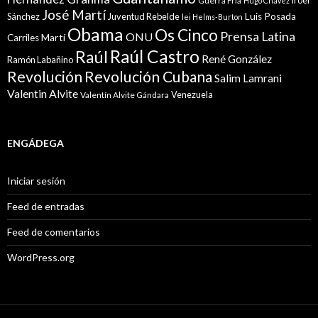
Guerra Fría
Hugo Chávez
José Martí
Sánchez
Juventud Rebelde
Luis Posada
lei Helms-Burton
Obama
Os Cinco
Prensa Latina
ONU
Martí
Carriles
Raúl Castro
Raúl
René González
Ramón Labañino
Revolución
Revolución Cubana
Salim Lamrani
Valentin Alvite
Venezuela
Valentín Alvite Gándara
ENGÁDEGA
Iniciar sesión
Feed de entradas
Feed de comentarios
WordPress.org