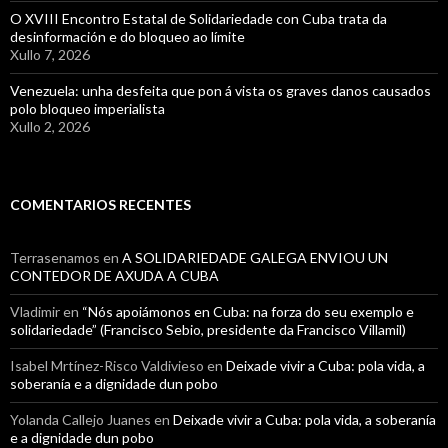
O XVIII Encontro Estatal de Solidariedade con Cuba trata da
desinformación e do bloqueo ao límite
Xullo 7, 2026
Venezuela: unha desfeita que pon á vista os graves danos causados
polo bloqueo imperialista
Xullo 2, 2026
COMENTARIOS RECENTES
Terrasenamos
en
A SOLIDARIEDADE GALEGA ENVIOU UN
CONTEDOR DE AXUDA A CUBA
Vladimir
en
“Nós apoiámonos en Cuba: na forza do seu exemplo e
solidariedade” (Francisco Sebio, presidente da Francisco Villamil)
Isabel Mrtínez-Risco Valdivieso
en
Deixade vivir a Cuba: pola vida, a
soberanía e a dignidade dun pobo
Yolanda Callejo Juanes
en
Deixade vivir a Cuba: pola vida, a soberanía
e a dignidade dun pobo