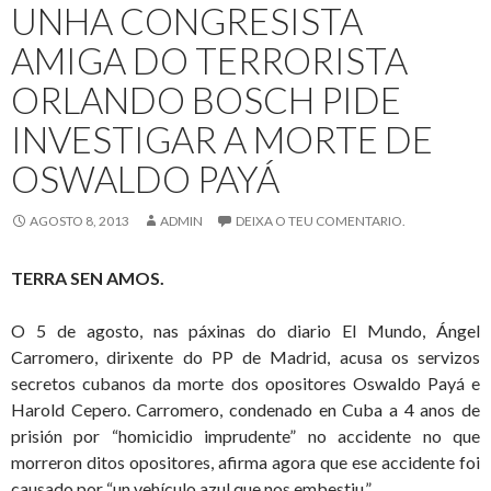
UNHA CONGRESISTA
ex-
CAME
AMIGA DO TERRORISTA
de
ORLANDO BOSCH PIDE
centro-
Europa
INVESTIGAR A MORTE DE
OSWALDO PAYÁ
AGOSTO 8, 2013
ADMIN
DEIXA O TEU COMENTARIO.
TERRA SEN AMOS.
O 5 de agosto, nas páxinas do diario El Mundo, Ángel
Carromero, dirixente do PP de Madrid, acusa os servizos
secretos cubanos da morte dos opositores Oswaldo Payá e
Harold Cepero. Carromero, condenado en Cuba a 4 anos de
prisión por “homicidio imprudente” no accidente no que
morreron ditos opositores, afirma agora que ese accidente foi
causado por “un vehículo azul que nos embestiu.”