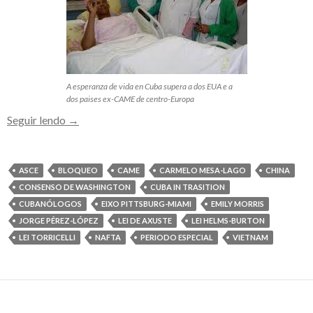
A esperanza de vida en Cuba supera a dos EUA e a
dos paises ex-CAME de centro-Europa
Os
Seguir lendo
→
resultados
da
reforma
ASCE
BLOQUEO
CAME
CARMELO MESA-LAGO
CHINA
económica
CONSENSO DE WASHINGTON
CUBA IN TRASITION
cubana
CUBANÓLOGOS
EIXO PITTSBURG-MIAMI
EMILY MORRIS
superan
JORGE PÉREZ-LÓPEZ
LEI DE AXUSTE
LEI HELMS-BURTON
aos
LEI TORRICELLI
NAFTA
PERIODO ESPECIAL
VIETNAM
da
conversión
capitalista
dos