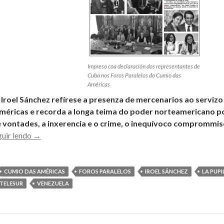
Impreso coa declaración dos representantes de
Cuba nos Foros Paralelos do Cumio das
Américas
 Iroel Sánchez refírese a presenza de mercenarios ao serviz
méricas e recorda a longa teima do poder norteamericano p
e vontades, a inxerencia e o crime, o inequívoco comprommi
A
guir lendo
→
Delegación
Cubana
en
CUMIO DAS AMÉRICAS
FOROS PARALELOS
IROEL SÁNCHEZ
LA PUP
Panamá
TELESUR
VENEZUELA
négase
a
compartir