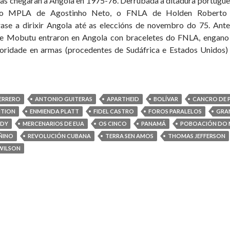
s chegaran a Angola en 1975-76. Derrubada a ditadura portugues
lo MPLA de Agostinho Neto, o FNLA de Holden Roberto 
se a dirixir Angola até as eleccións de novembro do 75. Ante
 de Mobutu entraron en Angola con braceletes do FNLA, engano
ioridade en armas (procedentes de Sudáfrica e Estados Unidos)
S
TAN
ERRERO
ANTONIO GUITERAS
APARTHEID
BOLÍVAR
CANCRO DE
ITION
ENMIENDA PLATT
FIDEL CASTRO
FOROS PARALELOS
GRA
CIPACIÓN
EDY
MERCENARIOS DE EUA
OS CINCO
PANAMÁ
POBOACIÓN DO
ÑINO
REVOLUCIÓN CUBANA
TERRA SEN AMOS
THOMAS JEFFERSON
ILSON
IA
ELA