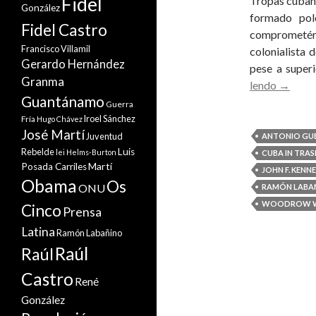
Fidel
Tropas cubana
González
formado po
Fidel Castro
comprometéra
Francisco Villamil
colonialista
Gerardo Hernández
pese a super
Granma
OS
lendo
→
Guantánamo
MEDIO
Guerra
OCUL
Iroel Sánchez
Fría
Hugo Chávez
José Martí
A
Juventud
ANTONIO GU
VITAL
Rebelde
Luis
lei Helms-Burton
CUBA IN TRAS
Martí
Posada Carriles
PARTI
JOHN F. KENN
Obama
Os
DE
ONU
RAMÓN LABA
CUBA
WOODROW W
Cinco
Prensa
NA
Latina
Ramón Labañino
VITOR
Raúl
Raúl
DE
MAND
Castro
René
SOBRE
González
O