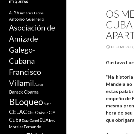
ETIQUETAS
OS ME
ALBA
América Latina
Antonio Guerrero
CUBA 
Asociación de
APAR
Amizade
DECEMBRO 7,
Galego-
Cubana
Gustavo Luc
Francisco
“Na histori
Villamil
Mandela ao 
Aznar
estas palabr
Barack Obama
empeño de Fi
BLoqueo
Bush
mesma prens
CELAC
hora do seu
Che
Chávez
CIA
Cuba
que obrigara
EUA
Evo
Diaz-Canel
Morales
Fernando