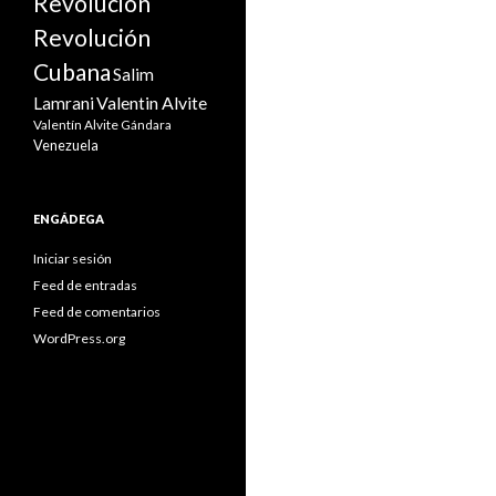
Revolución
APART
Revolución
Cubana
Salim
Valentin Alvite
Lamrani
Valentín Alvite Gándara
Venezuela
ENGÁDEGA
Iniciar sesión
Feed de entradas
Feed de comentarios
WordPress.org