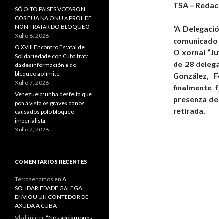
TSA – Redac
SÓ OITO PAISES VOTARON
COS EUA NA ONU A PROL DE
NON TRATAR DO BLOQUEO
“A Delegaci
Xullo 8, 2026
comunicado 
O XVIII Encontro Estatal de
O xornal “Ju
Solidariedade con Cuba trata
de 28 deleg
da desinformación e do
bloqueo ao límite
González, F
Xullo 7, 2026
finalmente 
Venezuela: unha desfeita que
presenza de 
pon á vista os graves danos
retirada.
causados polo bloqueo
imperialista
Xullo 2, 2026
COMENTARIOS RECENTES
Terrasenamos
en
A
SOLIDARIEDADE GALEGA
ENVIOU UN CONTEDOR DE
AXUDA A CUBA
Vladimir
en
“Nós apoiámonos