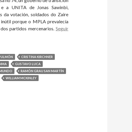
a no 74, un goberno de transición
e a UNITA de Jonas Sawinbi,
s da votación, soldados do Zaire
 inútil porque o MPLA prevalecía
 dos partidos mercenarios.
Seguir
 PULMÓN
CRISTINA KIRCHNER
NMA
GUSTAVO LUCA
 MUNDO
RAMÓN GRAU SAN MARTÍN
WILLIAM MCKINLEY