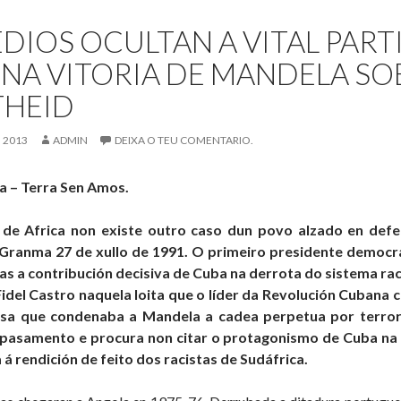
espazo
DIOS OCULTAN A VITAL PART
cos
mercenarios
NA VITORIA DE MANDELA SO
THEID
 2013
ADMIN
DEIXA O TEU COMENTARIO.
a – Terra Sen Amos.
a de Africa non existe outro caso dun povo alzado en def
Granma 27 de xullo de 1991. O primeiro presidente democr
as a contribución decisiva de Cuba na derrota do sistema rac
del Castro naquela loita que o líder da Revolución Cubana c
a que condenaba a Mandela a cadea perpetua por terror
 pasamento e procura non citar o protagonismo de Cuba na 
 á rendición de feito dos racistas de Sudáfrica.