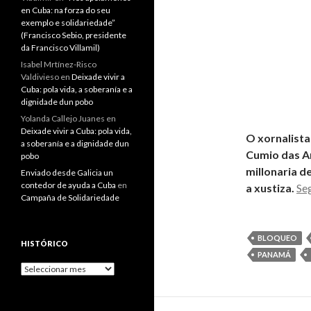
en Cuba: na forza do seu
exemplo e solidariedade”
(Francisco Sebio, presidente
da Francisco Villamil)
Isabel Mrtínez-Risco
Valdivieso
en
Deixade vivir a
Cuba: pola vida, a soberanía e a
dignidade dun pobo
Yolanda Callejo Juanes
en
Deixade vivir a Cuba: pola vida,
O xornalista
a soberanía e a dignidade dun
Cumio das A
pobo
millonaria d
Enviado desde Galicia un
contedor de ayuda a Cuba
en
a xustiza.
Se
Campaña de Solidariedade
BLOQUEO
HISTÓRICO
PANAMÁ
Histórico