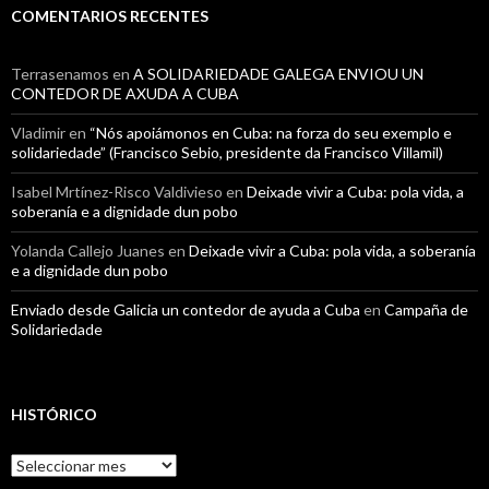
COMENTARIOS RECENTES
Terrasenamos
en
A SOLIDARIEDADE GALEGA ENVIOU UN
CONTEDOR DE AXUDA A CUBA
Vladimir
en
“Nós apoiámonos en Cuba: na forza do seu exemplo e
solidariedade” (Francisco Sebio, presidente da Francisco Villamil)
Isabel Mrtínez-Risco Valdivieso
en
Deixade vivir a Cuba: pola vida, a
soberanía e a dignidade dun pobo
Yolanda Callejo Juanes
en
Deixade vivir a Cuba: pola vida, a soberanía
e a dignidade dun pobo
Enviado desde Galicia un contedor de ayuda a Cuba
en
Campaña de
Solidariedade
HISTÓRICO
Histórico