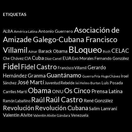
ETIQUETAS
Asociación de
Antonio Guerrero
ALBA
América Latina
Amizade Galego-Cubana Francisco
BLoqueo
Villamil
CELAC
Barack Obama
Aznar
Bush
Cuba
EUA
Che
Chávez
CIA
Evo Morales
Fernando González
Diaz-Canel
Fidel
Fidel Castro
Gerardo
Francisco Villamil
Guantánamo
Granma
Hernández
Iroel
Guerra Fría
Hugo Chávez
José Martí
Sánchez
Juventud Rebelde
Luis Posada
lei Helms-Burton
Obama
Os Cinco
Prensa Latina
ONU
Martí
Carriles
Raúl Castro
Raúl
René González
Ramón Labañino
Revolución
Revolución Cubana
Salim Lamrani
Valentin Alvite
Venezuela
Valentín Alvite Gándara