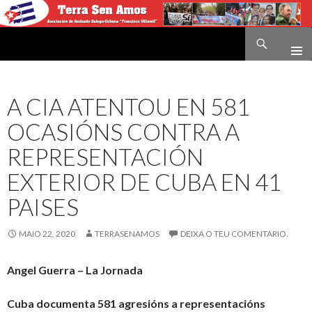
Buscar
Terra sen amos
IR
O
CONTIDO
A CIA ATENTOU EN 581
OCASIÓNS CONTRA A
REPRESENTACIÓN
EXTERIOR DE CUBA EN 41
PAISES
MAIO 22, 2020
TERRASENAMOS
DEIXA O TEU COMENTARIO.
Angel Guerra – La Jornada
Cuba documenta 581 agresións a representacións