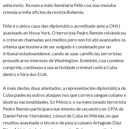
unha moto. Xa nunca máis iluminaría Félix coa súa rexouba
creoula a miña oficina da revista
Bohemia
.
Félix é o único caso dun diplomático acreditado ante a ONU
asasinado en Nova York. O terrorista Pedro Remón reivindicou
o crime en chamadas aos medios pero non foi até avanzados os
oitenta que houbera de ser xulgado e condenado por un
tribunal estadounidense, cando as súas carnificias terroristas
prexudicaron intereses de Washington. Endebén, coa condena
cumprida, continuou a súa actividade criminal contra Cuba
dentro e fóra dos EUA.
A mais destes dous atentados, a representación diplomática de
Cuba padeceu outros ataques nos que correra sangue cubano e
doutras nacionalidades. En México, o xa mencionado terrorista
Pedro Remón participara nun intento de secuestro en 1976 de
Daniel Ferrer Hernández, cónsul de Cuba en Mérida, no que
resultou asasinado o técnico de pesca cubano Artagnan Díaz