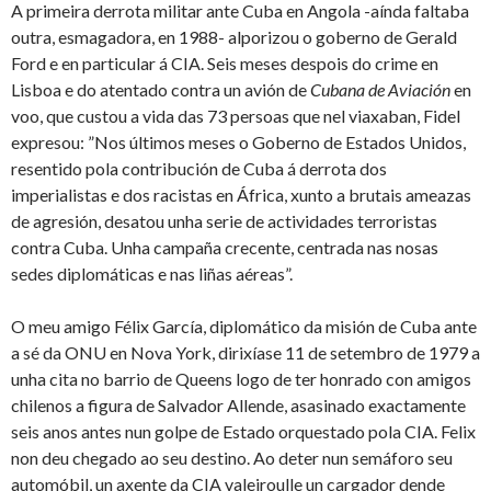
A primeira derrota militar ante Cuba en Angola -aínda faltaba
outra, esmagadora, en 1988- alporizou o goberno de Gerald
Ford e en particular á CIA. Seis meses despois do crime en
Lisboa e do atentado contra un avión de
Cubana de Aviación
en
voo, que custou a vida das 73 persoas que nel viaxaban, Fidel
expresou: ”Nos últimos meses o Goberno de Estados Unidos,
resentido pola contribución de Cuba á de­rrota dos
imperialistas e dos racistas en África, xunto a brutais ameazas
de agresión, desatou unha serie de actividades terroristas
contra Cuba. Unha campaña crecente, centrada nas nosas
sedes diplomáticas e nas liñas aéreas”.
O meu amigo Félix García, diplomático da misión de Cuba ante
a sé da ONU en Nova York, dirixíase 11 de setembro de 1979 a
unha cita no barrio de Queens logo de ter honrado con amigos
chilenos a figura de Salvador Allende, asasinado exactamente
seis anos antes nun golpe de Estado orquestado pola CIA. Felix
non deu chegado ao seu destino. Ao deter nun semáforo seu
automóbil, un axente da CIA valeiroulle un cargador dende