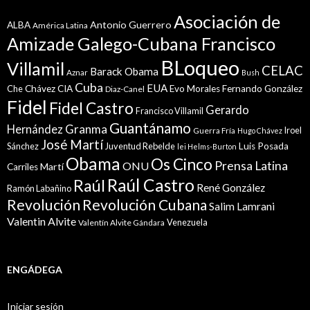
Asociación de
Antonio Guerrero
ALBA
América Latina
Amizade Galego-Cubana Francisco
BLoqueo
Villamil
CELAC
Barack Obama
Aznar
Bush
Cuba
EUA
Che
Chávez
CIA
Evo Morales
Fernando González
Diaz-Canel
Fidel
Fidel Castro
Gerardo
Francisco Villamil
Guantánamo
Granma
Hernández
Iroel
Guerra Fría
Hugo Chávez
José Martí
Sánchez
Juventud Rebelde
Luis Posada
lei Helms-Burton
Obama
Os Cinco
Prensa Latina
ONU
Martí
Carriles
Raúl Castro
Raúl
René González
Ramón Labañino
Revolución
Revolución Cubana
Salim Lamrani
Valentin Alvite
Venezuela
Valentín Alvite Gándara
ENGÁDEGA
Iniciar sesión