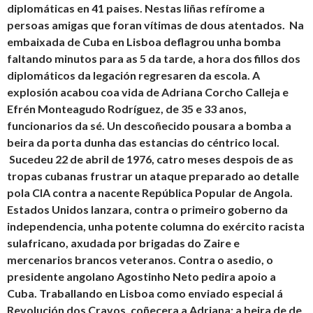
diplomáticas en 41 paises. Nestas liñas refírome a
persoas amigas que foran vítimas de dous atentados. Na
embaixada de Cuba en Lisboa deflagrou unha bomba
faltando minutos para as 5 da tarde, a hora dos fillos dos
diplomáticos da legación regresaren da escola. A
explosión acabou coa vida de Adriana Corcho Calleja e
Efrén Monteagudo Rodríguez, de 35 e 33 anos,
funcionarios da sé. Un descoñecido pousara a bomba a
beira da porta dunha das estancias do céntrico local.
Sucedeu 22 de abril de 1976, catro meses despois de as
tropas cubanas frustrar un ataque preparado ao detalle
pola CIA contra a nacente República Popular de Angola.
Estados Unidos lanzara, contra o primeiro goberno da
independencia, unha potente columna do exército racista
sulafricano, axudada por brigadas do Zaire e
mercenarios brancos veteranos. Contra o asedio, o
presidente angolano Agostinho Neto pedira apoio a
Cuba. Traballando en Lisboa como enviado especial á
Revolución dos Cravos, coñecera a Adriana; a beira de de