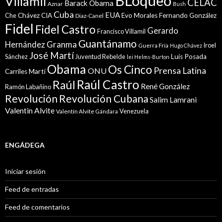
BLoqueo
Villamil
CELAC
Barack Obama
Aznar
Bush
Cuba
EUA
Che
Chávez
CIA
Evo Morales
Fernando González
Diaz-Canel
Fidel
Fidel Castro
Gerardo
Francisco Villamil
Guantánamo
Granma
Hernández
Iroel
Guerra Fría
Hugo Chávez
José Martí
Sánchez
Juventud Rebelde
Luis Posada
lei Helms-Burton
Obama
Os Cinco
Prensa Latina
ONU
Martí
Carriles
Raúl Castro
Raúl
René González
Ramón Labañino
Revolución
Revolución Cubana
Salim Lamrani
Valentin Alvite
Venezuela
Valentín Alvite Gándara
ENGÁDEGA
Iniciar sesión
Feed de entradas
Feed de comentarios