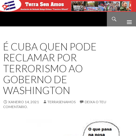
Buscar
Terra sen amos
IR
O
CONTIDO
É CUBA QUEN PODE
RECLAMAR POR
TERRORISMO AO
GOBERNO DE
WASHINGTON
XANEIRO 14, 2021
TERRASENAMOS
DEIXA O TEU
COMENTARIO.