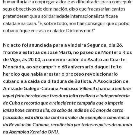
humanitaria e a empregar a dor e as dificultades para conseguir
seus obxectivos de dominación, dixo que fracasarían cantos
pretendesen que a solidariedade internacionalista ficase
calada e na casa. “E, sobre todo, non han conseguir que o pobo
cubano fique en casa e calado: Dicimos non!”
No acto foi anunciada para a vindeira Segunda, dia 26,
fronte a estatua de José Martí, no paseo de Montero Rios
de Vigo, ás 20,00, a
comemoración do Asalto ao Cuartel
Moncada, ao se cumprir o 68 aniversario daquel feito
heroico que había arestar o proceso revolucionario
cubano e a caída da ditadura de Batista.
A
Asociación de
Amizade Galego-Cubana
Francisco Villamil
chama a
lembrar
aquel feito heroico que tras dura loita realizou a independencia
de Cuba e recorda que a reincidente campaña que o imperio
lanza hoxe contra a illa, ao cabo de máis de 60 anos de cerco
fracasado, está dirixida contra o valor de exemplo e coheréncia
da Revolución Cubana, recoñecido por todos os paises do mundo
na Asemblea Xeral da ONU.