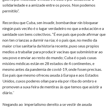
solidariedade e a amizade entre os povos. Non podemos
permitilo”.
Recordou que Cuba, sen invadir, bombardear nin bloquear
ningún país veciño é o lugar verdadeiro no que a educación e a
sanidade son bens colectivos. “É ese país que pode afirmar que
non ten crianzas a durmir na rúa; é o país que, no medio da
maior crise sanitaria da historia recente, puxo seus propios
medios a traballar para producir vacinas que subministrar ao
seu povo e enviar ao resto do mundo; Cuba é o país cuxas
misións médicas están en 28 estados de 4 continentes, e
mesmo antes da pandemia de covid-19, onde fosen precisas.
Ese país que mesmo ofreceu axuda á Europa e aos Estados
Unidos, cuxos poderes ollan para ela por riba do ombro e
promoven a suxa feira de mentiras ás que temos que asistir a
diário.¨
Negando ao imperialismo dereito a se vestir de axuda