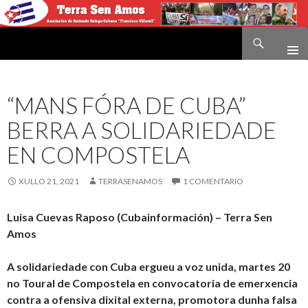
Buscar
Terra sen amos
IR
O
CONTIDO
“MANS FÓRA DE CUBA”
BERRA A SOLIDARIEDADE
EN COMPOSTELA
XULLO 21, 2021
TERRASENAMOS
1 COMENTARIO
Luisa Cuevas Raposo (Cubainformación) – Terra Sen
Amos
A solidariedade con Cuba ergueu a voz unida, martes 20
no Toural de Compostela en convocatoria de emerxencia
contra a ofensiva dixital externa, promotora dunha falsa