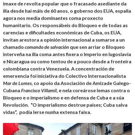
imaxe de revolta popular que o fracasado asediante da
illa desde hai máis de 60 anos, o goberno dos EUA, espalla
agora nos media dominantes coma proxecto
humanitario. Os responsábeis do Bloqueo e de todas as
carencias e dificultades económicas de Cuba, os EUA,
invitan arestora a opinión internacional a sumarse a un
chamado
comando de salvación
que sen arriar o Bloqueo
interveña na illa coma antes fixera o Imperio en Iugoslavia
e Nicaragua ou como tentou de a pouco desde a fronteira
colombiana contra Venezuela. A concentración de
emerxencia foi iniciativa do Colectivo Internacionalista
Mar de Lumes
, co apoio da Asociación de Amizade Galego-
Cubana
Francisco Villamil,
e nela coreárose lemas contra o
Bloqueo e o imperialismo e en defensa de Cuba e a súa
Revolución. “O imperialismo destrue paises; Cuba salva
vidas”, podía lerse nunha extensa faixa.