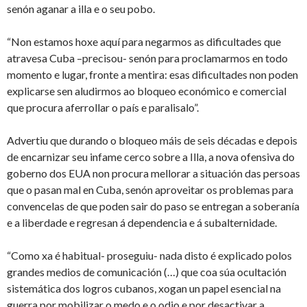
senón aganar a illa e o seu pobo.
“Non estamos hoxe aquí para negarmos as dificultades que
atravesa Cuba –precisou­­- senón para proclamarmos en todo
momento e lugar, fronte a mentira: esas dificultades non poden
explicarse sen aludirmos ao bloqueo económico e comercial
que procura aferrollar o país e paralisalo”.
Advertiu que durando o bloqueo máis de seis décadas e depois
de encarnizar seu infame cerco sobre a Illa, a nova ofensiva do
goberno dos EUA non procura mellorar a situación das persoas
que o pasan mal en Cuba, senón aproveitar os problemas para
convencelas de que poden sair do paso se entregan a soberanía
e a liberdade e regresan á dependencia e á subalternidade.
“Como xa é habitual- proseguiu- nada disto é explicado polos
grandes medios de comunicación (…) que coa súa ocultación
sistemática dos logros cubanos, xogan un papel esencial na
guerra por mobilizar o medo e o odio e por desactivar a