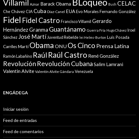
BLoqueo
Villamil
CELAC
Barack Obama
Aznar
Bush
Cuba
EUA
Che
Chávez
CIA
Evo Morales
Fernando González
Diaz-Canel
Fidel
Fidel Castro
Gerardo
Francisco Villamil
Guantánamo
Granma
Hernández
Iroel
Guerra Fría
Hugo Chávez
José Martí
Sánchez
Juventud Rebelde
Luis Posada
lei Helms-Burton
Obama
Os Cinco
Prensa Latina
ONU
Martí
Carriles
Raúl Castro
Raúl
René González
Ramón Labañino
Revolución
Revolución Cubana
Salim Lamrani
Valentin Alvite
Venezuela
Valentín Alvite Gándara
ENGÁDEGA
Iniciar sesión
Feed de entradas
Feed de comentarios