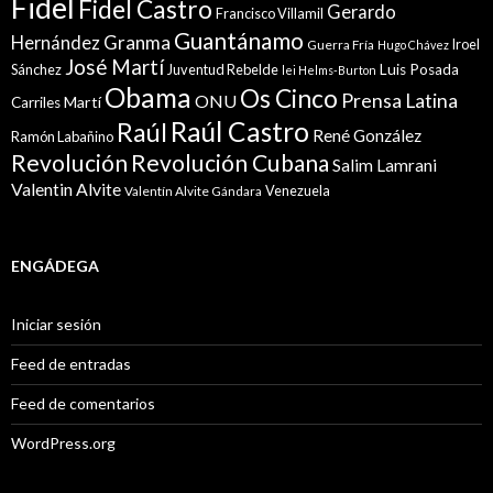
Fidel
Fidel Castro
Gerardo
Francisco Villamil
Guantánamo
Granma
Hernández
Iroel
Guerra Fría
Hugo Chávez
José Martí
Sánchez
Juventud Rebelde
Luis Posada
lei Helms-Burton
Obama
Os Cinco
Prensa Latina
ONU
Martí
Carriles
Raúl Castro
Raúl
René González
Ramón Labañino
Revolución
Revolución Cubana
Salim Lamrani
Valentin Alvite
Venezuela
Valentín Alvite Gándara
ENGÁDEGA
Iniciar sesión
Feed de entradas
Feed de comentarios
WordPress.org