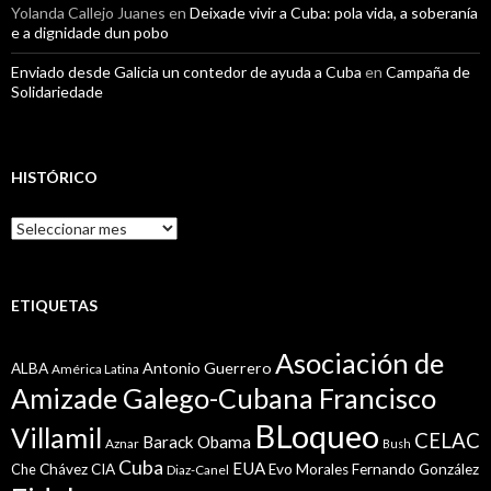
Yolanda Callejo Juanes
en
Deixade vivir a Cuba: pola vida, a soberanía
e a dignidade dun pobo
Enviado desde Galicia un contedor de ayuda a Cuba
en
Campaña de
Solidariedade
HISTÓRICO
Histórico
ETIQUETAS
Asociación de
Antonio Guerrero
ALBA
América Latina
Amizade Galego-Cubana Francisco
BLoqueo
Villamil
CELAC
Barack Obama
Aznar
Bush
Cuba
EUA
Che
Chávez
CIA
Evo Morales
Fernando González
Diaz-Canel