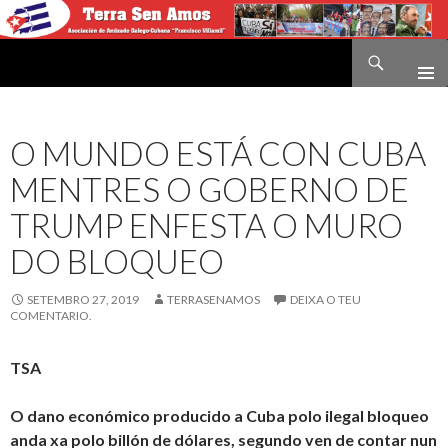
Buscar
Terra sen amos
IR
O
CONTIDO
O MUNDO ESTÁ CON CUBA
MENTRES O GOBERNO DE
TRUMP ENFESTA O MURO
DO BLOQUEO
SETEMBRO 27, 2019
TERRASENAMOS
DEIXA O TEU
COMENTARIO.
TSA
O dano económico producido a Cuba polo ilegal bloqueo
anda xa polo billón de dólares, segundo ven de contar nun