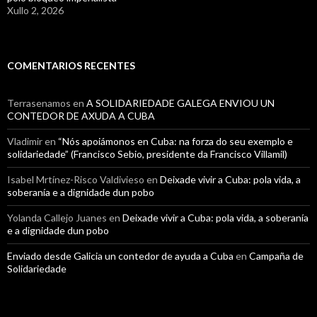
Xullo 2, 2026
COMENTARIOS RECENTES
Terrasenamos
en
A SOLIDARIEDADE GALEGA ENVIOU UN
CONTEDOR DE AXUDA A CUBA
Vladimir
en
“Nós apoiámonos en Cuba: na forza do seu exemplo e
solidariedade” (Francisco Sebio, presidente da Francisco Villamil)
Isabel Mrtínez-Risco Valdivieso
en
Deixade vivir a Cuba: pola vida, a
soberanía e a dignidade dun pobo
Yolanda Callejo Juanes
en
Deixade vivir a Cuba: pola vida, a soberanía
e a dignidade dun pobo
Enviado desde Galicia un contedor de ayuda a Cuba
en
Campaña de
Solidariedade