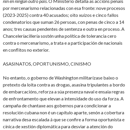
nin en ningún outro país
. O Ministerio detalla as accións penais
por mercenarismo relacionadas con esa fronte: nove procesos
(2023-2025) contra 40 acusados; oito xuízos e cinco fallos
condenatorios que suman 26 persoas, con penas de cinco a 14
anos; tres causas pendentes de sentenza e outra en proceso. A
Chanceleríacillería sostén unha política de tolerancia cero
contra o mercenarismo, a trata e a participación de nacionais
en conflitos no exterior.
ASASINATOS, OPORTUNISMO, CINISMO
No entanto, o goberno de Washington militarízase baixo o
pretexto da loita contra as drogas, asasina tripulantes a bordo
de embarcacións, reforza a súa presenza naval e ensaia regras
de enfrontamento que elevan a intensidade do uso da forza. A
campaña de chantaxe aos gobernos para condicionar a
resolución cubana non é un capítulo aparte, senón a cobertura
narrativa desa escalada á que se confire a forma oportunista e
cínica de xestión diplomática para desviar a atención do