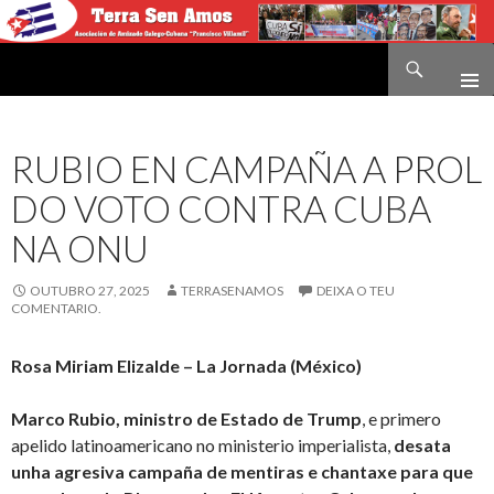
Buscar
Terra sen amos
IR
O
CONTIDO
RUBIO EN CAMPAÑA A PROL
DO VOTO CONTRA CUBA
NA ONU
OUTUBRO 27, 2025
TERRASENAMOS
DEIXA O TEU
COMENTARIO.
Rosa Miriam Elizalde – La Jornada (México)
Marco Rubio, ministro de Estado de Trump
, e primero
apelido latinoamericano no ministerio imperialista,
desata
unha agresiva campaña de mentiras e chantaxe para que