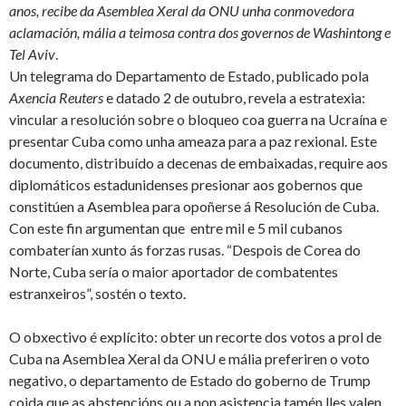
anos, recibe da Asemblea Xeral da ONU unha conmovedora
aclamación, mália a teimosa contra dos governos de Washintong e
Tel Aviv
.
Un telegrama do Departamento de Estado, publicado pola
Axencia Reuters
e datado 2 de outubro, revela a estratexia:
vincular a resolución sobre o bloqueo coa guerra na Ucraína e
presentar Cuba como unha ameaza para a paz rexional. Este
documento, distribuído a decenas de embaixadas, require aos
diplomáticos estadunidenses presionar aos gobernos que
constitúen a Asemblea para opoñerse á Resolución de Cuba.
Con este fin argumentan que entre mil e 5 mil cubanos
combaterían xunto ás forzas rusas. “Despois de Corea do
Norte, Cuba sería o maior aportador de combatentes
estranxeiros”, sostén o texto.
O obxectivo é explícito: obter un recorte dos votos a prol de
Cuba na Asemblea Xeral da ONU e mália preferiren o voto
negativo, o departamento de Estado do goberno de Trump
coida que as abstencións ou a non asistencia tamén lles valen.