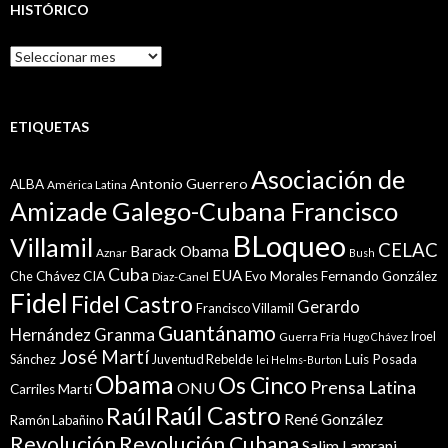
HISTÓRICO
Histórico
ETIQUETAS
Asociación de
Antonio Guerrero
ALBA
América Latina
Amizade Galego-Cubana Francisco
BLoqueo
Villamil
CELAC
Barack Obama
Aznar
Bush
Cuba
EUA
Che
Chávez
CIA
Evo Morales
Fernando González
Diaz-Canel
Fidel
Fidel Castro
Gerardo
Francisco Villamil
Guantánamo
Granma
Hernández
Iroel
Guerra Fría
Hugo Chávez
José Martí
Sánchez
Juventud Rebelde
Luis Posada
lei Helms-Burton
Obama
Os Cinco
Prensa Latina
ONU
Martí
Carriles
Raúl Castro
Raúl
René González
Ramón Labañino
Revolución
Revolución Cubana
Salim Lamrani