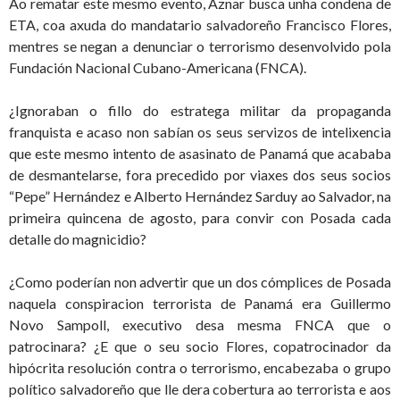
Ao rematar este mesmo evento, Aznar busca unha condena de
ETA, coa axuda do mandatario salvadoreño Francisco Flores,
mentres se negan a denunciar o terrorismo desenvolvido pola
Fundación Nacional Cubano-Americana (FNCA).
¿Ignoraban o fillo do estratega militar da propaganda
franquista e acaso non sabían os seus servizos de intelixencia
que este mesmo intento de asasinato de Panamá que acababa
de desmantelarse, fora precedido por viaxes dos seus socios
“Pepe” Hernández e Alberto Hernández Sarduy ao Salvador, na
primeira quincena de agosto, para convir con Posada cada
detalle do magnicidio?
¿Como poderían non advertir que un dos cómplices de Posada
naquela conspiracion terrorista de Panamá era Guillermo
Novo Sampoll, executivo desa mesma FNCA que o
patrocinara? ¿E que o seu socio Flores, copatrocinador da
hipócrita resolución contra o terrorismo, encabezaba o grupo
político salvadoreño que lle dera cobertura ao terrorista e aos