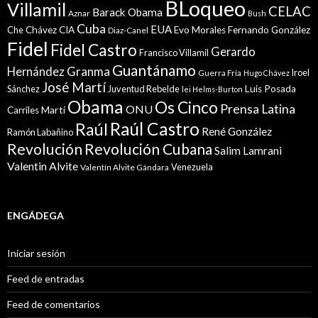
BLoqueo
Villamil
CELAC
Barack Obama
Aznar
Bush
Cuba
EUA
Che
Chávez
CIA
Evo Morales
Fernando González
Diaz-Canel
Fidel
Fidel Castro
Gerardo
Francisco Villamil
Guantánamo
Granma
Hernández
Iroel
Guerra Fría
Hugo Chávez
José Martí
Sánchez
Juventud Rebelde
Luis Posada
lei Helms-Burton
Obama
Os Cinco
Prensa Latina
ONU
Martí
Carriles
Raúl Castro
Raúl
René González
Ramón Labañino
Revolución
Revolución Cubana
Salim Lamrani
Valentin Alvite
Venezuela
Valentín Alvite Gándara
ENGÁDEGA
Iniciar sesión
Feed de entradas
Feed de comentarios