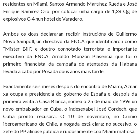
residentes en Miami, Santos Armando Martínez Rueda e José
Enrique Ramírez Oro, por colocar unha carga de 1,38 Qg de
explosivos C-4 nun hotel de Varadero.
Ambos os dous declararan recibir instrucións de Guillermo
Novo Sampoll, un directivo da FNCA que identificaron como
“Mister Bill”, e doutro connotado terrorista e importante
executivo da FNCA, Arnaldo Monzón Plasencia que foi o
primeiro financista da campaña de atentados da Habana
levada a cabo por Posada dous anos máis tarde.
Exactamente seis meses despois do encontro de Miami, Aznar
xa ocupa a presidencia do goberno de España e, despois da
primeira visita á Casa Blanca, nomea o 25 de maio de 1996 un
novo embaixador en Cuba, o indesexabel José Cordech, que
Cuba pronto recusará. O 10 de novembro, no Cumio
iberoamericano de Chile, a xogada está clara: no sucesivo, o
xefe do PP alíñase pública e ruidosamente coa Miami mafiosa.