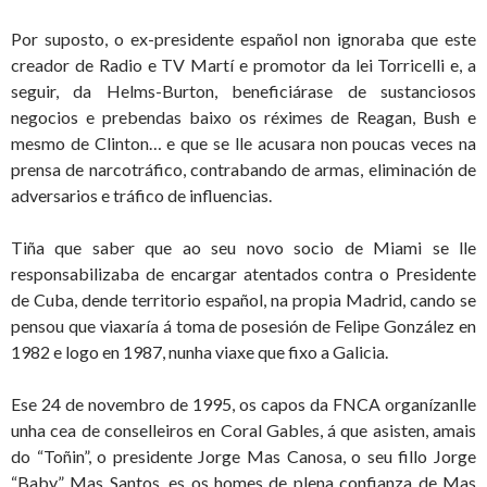
Por suposto, o ex-presidente español non ignoraba que este
creador de Radio e TV Martí e promotor da lei Torricelli e, a
seguir, da Helms-Burton, beneficiárase de sustanciosos
negocios e prebendas baixo os réximes de Reagan, Bush e
mesmo de Clinton… e que se lle acusara non poucas veces na
prensa de narcotráfico, contrabando de armas, eliminación de
adversarios e tráfico de influencias.
Tiña que saber que ao seu novo socio de Miami se lle
responsabilizaba de encargar atentados contra o Presidente
de Cuba, dende territorio español, na propia Madrid, cando se
pensou que viaxaría á toma de posesión de Felipe González en
1982 e logo en 1987, nunha viaxe que fixo a Galicia.
Ese 24 de novembro de 1995, os capos da FNCA organízanlle
unha cea de conselleiros en Coral Gables, á que asisten, amais
do “Toñin”, o presidente Jorge Mas Canosa, o seu fillo Jorge
“Baby” Mas Santos, es os homes de plena confianza de Mas