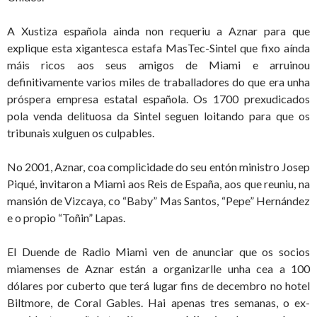
A Xustiza española ainda non requeriu a Aznar para que
explique esta xigantesca estafa MasTec-Sintel que fixo aínda
máis ricos aos seus amigos de Miami e arruinou
definitivamente varios miles de traballadores do que era unha
próspera empresa estatal española. Os 1700 prexudicados
pola venda delituosa da Sintel seguen loitando para que os
tribunais xulguen os culpables.
No 2001, Aznar, coa complicidade do seu entón ministro Josep
Piqué, invitaron a Miami aos Reis de España, aos que reuniu, na
mansión de Vizcaya, co “Baby” Mas Santos, “Pepe” Hernández
e o propio “Toñin” Lapas.
El Duende de Radio Miami ven de anunciar que os socios
miamenses de Aznar están a organizarlle unha cea a 100
dólares por cuberto que terá lugar fins de decembro no hotel
Biltmore, de Coral Gables. Hai apenas tres semanas, o ex-