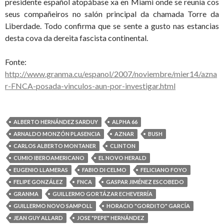
presidente español atopábase xa en Miami onde se reunía cos
seus compañeiros no salón principal da chamada Torre da
Liberdade. Todo confirma que se sente a gusto nas estancias
desta cova da dereita fascista continental.
Fonte:
http://www.granma.cu/espanol/2007/noviembre/mier14/azna
r-FNCA-posada-vinculos-aun-por-investigar.html
ALBERTO HERNÁNDEZ SARDUY
ALPHA 66
ARNALDO MONZÓN PLASENCIA
AZNAR
BUSH
CARLOS ALBERTO MONTANER
CLINTON
CUMIO IBEROAMERICANO
EL NOVO HERALD
EUGENIO LLAMERAS
FABIO DI CELMO
FELICIANO FOYO
FELIPE GONZÁLEZ
FNCA
GASPAR JIMÉNEZ ESCOBEDO
GRANMA
GUILLERMO GORTÁZAR ECHEVERRÍA
GUILLERMO NOVO SAMPOLL
HORACIO "GORDITO" GARCÍA
JEAN GUY ALLARD
JOSE "PEPE" HERNÁNDEZ