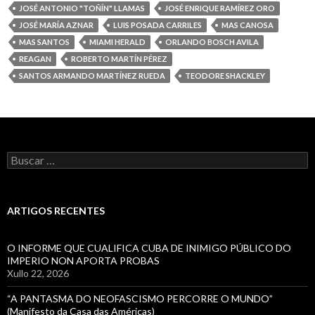
JOSÉ ANTONIO "TOÑÍN" LLAMAS
JOSÉ ENRIQUE RAMÍREZ ORO
JOSÉ MARÍA AZNAR
LUIS POSADA CARRILES
MAS CANOSA
MAS SANTOS
MIAMI HERALD
ORLANDO BOSCH AVILA
REAGAN
ROBERTO MARTÍN PÉREZ
SANTOS ARMANDO MARTÍNEZ RUEDA
TEODORE SHACKLEY
Buscar:
ARTIGOS RECENTES
O INFORME QUE CUALIFICA CUBA DE INIMIGO PÚBLICO DO
IMPERIO NON APORTA PROBAS
Xullo 22, 2026
“A PANTASMA DO NEOFASCISMO PERCORRE O MUNDO”
(Manifesto da Casa das Américas)