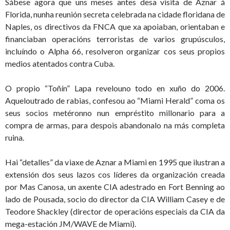
Sábese agora que uns meses antes desa visita de Aznar á
Florida, nunha reunión secreta celebrada na cidade floridana de
Naples, os directivos da FNCA que xa apoiaban, orientaban e
financiaban operacións terroristas de varios grupúsculos,
incluíndo o Alpha 66, resolveron organizar cos seus propios
medios atentados contra Cuba.
O propio “Toñín” Lapa revelouno todo en xuño do 2006.
Aqueloutrado de rabias, confesou ao “Miami Herald” coma os
seus socios metéronno nun empréstito millonario para a
compra de armas, para despois abandonalo na más completa
ruina.
Hai “detalles” da viaxe de Aznar a Miami en 1995 que ilustran a
extensión dos seus lazos cos líderes da organización creada
por Mas Canosa, un axente CIA adestrado en Fort Benning ao
lado de Pousada, socio do director da CIA William Casey e de
Teodore Shackley (director de operacións especiais da CIA da
mega-estación JM/WAVE de Miami).