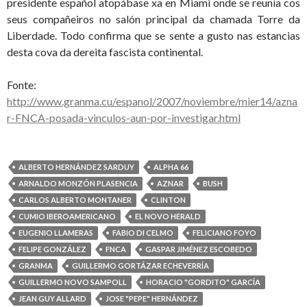
presidente español atopábase xa en Miami onde se reunía cos
seus compañeiros no salón principal da chamada Torre da
Liberdade. Todo confirma que se sente a gusto nas estancias
desta cova da dereita fascista continental.
Fonte:
http://www.granma.cu/espanol/2007/noviembre/mier14/azna
r-FNCA-posada-vinculos-aun-por-investigar.html
ALBERTO HERNÁNDEZ SARDUY
ALPHA 66
ARNALDO MONZÓN PLASENCIA
AZNAR
BUSH
CARLOS ALBERTO MONTANER
CLINTON
CUMIO IBEROAMERICANO
EL NOVO HERALD
EUGENIO LLAMERAS
FABIO DI CELMO
FELICIANO FOYO
FELIPE GONZÁLEZ
FNCA
GASPAR JIMÉNEZ ESCOBEDO
GRANMA
GUILLERMO GORTÁZAR ECHEVERRÍA
GUILLERMO NOVO SAMPOLL
HORACIO "GORDITO" GARCÍA
JEAN GUY ALLARD
JOSE "PEPE" HERNÁNDEZ