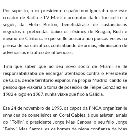
Por suposto, o ex-presidente español non ignoraba que este
creador de Radio e TV Martí e promotor da lei Torricelli e, a
seguir, da Helms-Burton, beneficiárase de sustanciosos
negocios e prebendas baixo os réximes de Reagan, Bush e
mesmo de Clinton… e que se lle acusara non poucas veces na
prensa de narcotráfico, contrabando de armas, eliminación de
adversarios e tráfico de influencias.
Tiña que saber que ao seu novo socio de Miami se lle
responsabilizaba de encargar atentados contra o Presidente
de Cuba, dende territorio español, na propia Madrid, cando se
pensou que viaxaría á toma de posesión de Felipe González en
1982 e logo en 1987, nunha viaxe que fixo a Galicia.
Ese 24 de novembro de 1995, os capos da FNCA organízanlle
unha cea de conselleiros en Coral Gables, á que asisten, amais
do “Toñin”, o presidente Jorge Mas Canosa, o seu fillo Jorge
“Baby” Mas Santos, es os homes de plena confianza de Mas