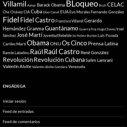
BLoqueo
Villamil
CELAC
Barack Obama
Aznar
Bush
Cuba
EUA
Che
Chávez
CIA
Evo Morales
Fernando González
Diaz-Canel
Fidel
Fidel Castro
Gerardo
Francisco Villamil
Guantánamo
Granma
Hernández
Iroel
Guerra Fría
Hugo Chávez
José Martí
Sánchez
Juventud Rebelde
Luis Posada
lei Helms-Burton
Obama
Os Cinco
Prensa Latina
ONU
Martí
Carriles
Raúl Castro
Raúl
René González
Ramón Labañino
Revolución
Revolución Cubana
Salim Lamrani
Valentin Alvite
Venezuela
Valentín Alvite Gándara
ENGÁDEGA
Iniciar sesión
Feed de entradas
Feed de comentarios