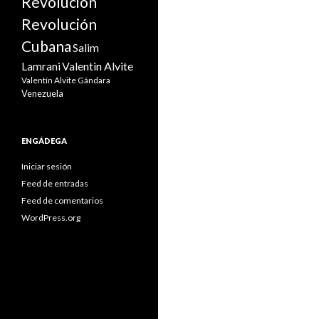
Revolución
Revolución
Cubana
Salim
Valentin Alvite
Lamrani
Valentín Alvite Gándara
Venezuela
ENGÁDEGA
Iniciar sesión
Feed de entradas
Feed de comentarios
WordPress.org