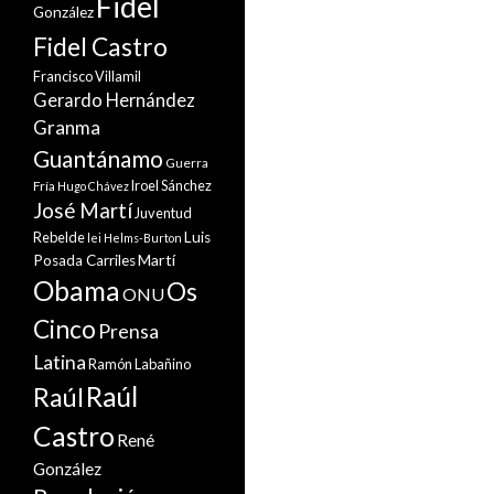
Fidel
González
Fidel Castro
Francisco Villamil
Gerardo Hernández
Granma
Guantánamo
Guerra
Iroel Sánchez
Fría
Hugo Chávez
José Martí
Juventud
Rebelde
Luis
lei Helms-Burton
Martí
Posada Carriles
Obama
Os
ONU
Cinco
Prensa
Latina
Ramón Labañino
Raúl
Raúl
Castro
René
González