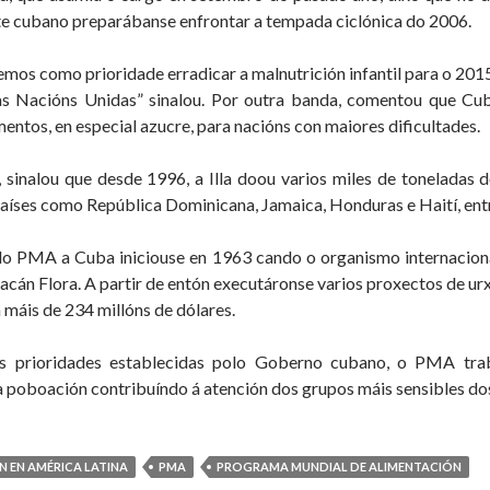
te cubano preparábanse enfrontar a tempada ciclónica do 2006.
os como prioridade erradicar a malnutrición infantil para o 201
as Nacións Unidas” sinalou. Por outra banda, comentou que Cuba
mentos, en especial azucre, para nacións con maiores dificultades.
 sinalou que desde 1996, a Illa doou varios miles de toneladas d
íses como República Dominicana, Jamaica, Honduras e Haití, entr
do PMA a Cuba iniciouse en 1963 cando o organismo internaciona
racán Flora. A partir de entón executáronse varios proxectos de ur
 máis de 234 millóns de dólares.
 prioridades establecidas polo Goberno cubano, o PMA traba
a poboación contribuíndo á atención dos grupos máis sensibles do
N EN AMÉRICA LATINA
PMA
PROGRAMA MUNDIAL DE ALIMENTACIÓN