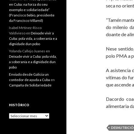
en Cuba: na forza do seu
seca no orien
exemplo e solidariedade”
(Francisco Sebio, presidente
”Tamén mantem
da Francisco Villamil)
do milenio d
Isabel Mrtínez-Risco
Valdivieso
en
Deixade vivir a
doante de ali
Cuba: pola vida, a soberanía e a
dignidade dun pobo
Nese sentido,
Yolanda Callejo Juanes
en
polo PMA a pa
Deixade vivir a Cuba: pola vida,
a soberanía e a dignidade dun
pobo
A asistencia 
Enviado desde Galicia un
vítimas do fu
contedor de ayuda a Cuba
en
que ascende a
Campaña de Solidariedade
Dacordo coas
HISTÓRICO
alimentaria d
Histórico
DESNUTRICIÓ