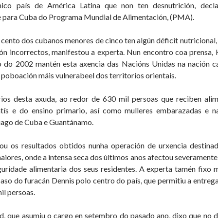
ico país de América Latina que non ten desnutrición, dec
e para Cuba do Programa Mundial de Alimentación, (PMA).
 cento dos cubanos menores de cinco ten algún déficit nutricional,
ón incorrectos, manifestou a experta. Nun encontro coa prensa,
o do 2002 mantén esta axencia das Nacións Unidas na nación car
 poboación máis vulnerabeel dos territorios orientais.
rios desta axuda, ao redor de 630 mil persoas que reciben alim
antís e do ensino primario, así como mulleres embarazadas e na
iago de Cuba e Guantánamo.
ou os resultados obtidos nunha operación de urxencia destina
iores, onde a intensa seca dos últimos anos afectou severamente 
guridade alimentaria dos seus residentes. A experta tamén fixo
so do furacán Dennis polo centro do país, que permitiu a entrega
il persoas.
d, que asumiu o cargo en setembro do pasado ano, dixo que no d