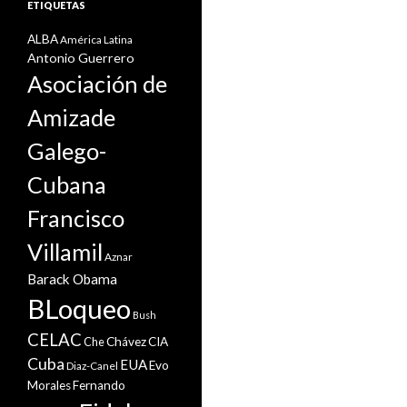
ETIQUETAS
ALBA
América Latina
Antonio Guerrero
Asociación de
Amizade
Galego-
Cubana
Francisco
Villamil
Aznar
Barack Obama
BLoqueo
Bush
CELAC
Che
Chávez
CIA
Cuba
EUA
Evo
Diaz-Canel
Morales
Fernando