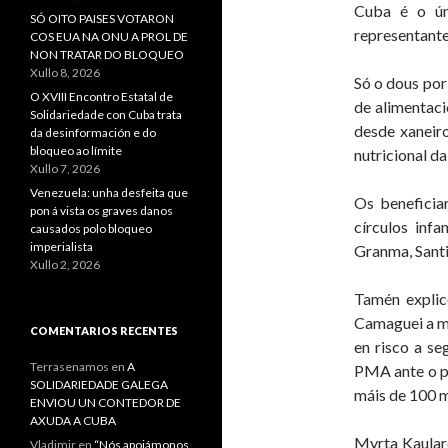
Cuba é o ún
SÓ OITO PAISES VOTARON
representant
COS EUA NA ONU A PROL DE
NON TRATAR DO BLOQUEO
Xullo 8, 2026
Só o dous por
O XVIII Encontro Estatal de
de alimentaci
Solidariedade con Cuba trata
desde xaneir
da desinformación e do
bloqueo ao límite
nutricional da
Xullo 7, 2026
Venezuela: unha desfeita que
Os beneficia
pon á vista os graves danos
círculos inf
causados polo bloqueo
imperialista
Granma, Sant
Xullo 2, 2026
Tamén explic
Camaguei a ma
COMENTARIOS RECENTES
en risco a se
Terrasenamos
en
A
PMA ante o pa
SOLIDARIEDADE GALEGA
máis de 100 m
ENVIOU UN CONTEDOR DE
AXUDA A CUBA
Myrta Kaular
Vladimir
en
“Nós apoiámonos