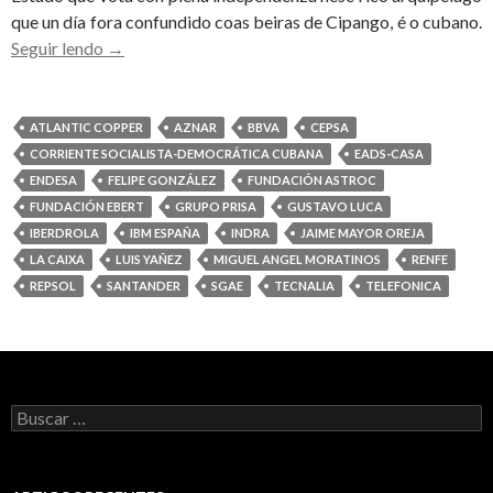
que un día fora confundido coas beiras de Cipango, é o cubano.
A
Seguir lendo
→
INOCENCIA
FINXIDA
DO
ATLANTIC COPPER
AZNAR
BBVA
CEPSA
TURISTA
CORRIENTE SOCIALISTA-DEMOCRÁTICA CUBANA
EADS-CASA
LUIS
ENDESA
FELIPE GONZÁLEZ
FUNDACIÓN ASTROC
YAÑEZ
FUNDACIÓN EBERT
GRUPO PRISA
GUSTAVO LUCA
IBERDROLA
IBM ESPAÑA
INDRA
JAIME MAYOR OREJA
LA CAIXA
LUIS YAÑEZ
MIGUEL ANGEL MORATINOS
RENFE
REPSOL
SANTANDER
SGAE
TECNALIA
TELEFONICA
Buscar: