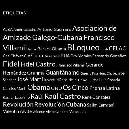
ETIQUETAS
Asociación de
Antonio Guerrero
ALBA
América Latina
Amizade Galego-Cubana Francisco
BLoqueo
Villamil
CELAC
Barack Obama
Aznar
Bush
Cuba
EUA
Che
Chávez
CIA
Evo Morales
Fernando González
Diaz-Canel
Fidel
Fidel Castro
Gerardo
Francisco Villamil
Guantánamo
Granma
Hernández
Iroel
Guerra Fría
Hugo Chávez
José Martí
Sánchez
Juventud Rebelde
Luis Posada
lei Helms-Burton
Obama
Os Cinco
Prensa Latina
ONU
Martí
Carriles
Raúl Castro
Raúl
René González
Ramón Labañino
Revolución
Revolución Cubana
Salim Lamrani
Valentin Alvite
Venezuela
Valentín Alvite Gándara