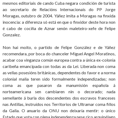
mesmos editoriais de cando Cuba negara condición de turista
ao secretario de Relacións Internacionais do PP Jorge
Moragas, outubro de 2004. Yáñez imita a Moragas na finxida
inocencia: a diferenza só está en que o finxidor deste hora non
é cabo de cociña de Aznar senón maleteiro-xefe de Felipe
Gonzalez.
Non hai moito, o partido de Felipe González e de Yáñez
recomendara, por boca do chanceler Miguel Angel Moratinos,
acabar coa vinganza común europea contra a única ex-colonia
caribeña emancipada con todas as da Lei. Liberada non coma
as vellas posesións británicas, dependentes do favor e a norma
colonial malia teren sido formalmente independizadas; non
coma as que pasaron da manumisión española á
norteamericana sen cambiaren nin o decorado; nada
semellante á burla dos descendentes dos escravos franceses
nas Antillas, instruídos nos Territorios de Ultramar coma fillos
da Galia. O anuario da ONU non deixaría mentir: o único
Estado que vota con plena independenza nese rico arquipélago