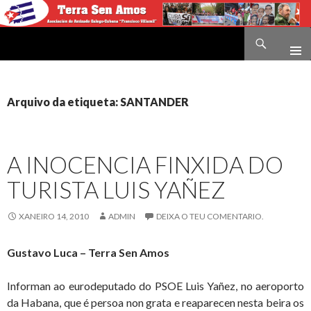
Buscar
Terra sen amos
IR
O
CONTIDO
Arquivo da etiqueta: SANTANDER
A INOCENCIA FINXIDA DO
TURISTA LUIS YAÑEZ
XANEIRO 14, 2010
ADMIN
DEIXA O TEU COMENTARIO.
Gustavo Luca – Terra Sen Amos
Informan ao eurodeputado do PSOE Luis Yañez, no aeroporto
da Habana, que é persoa non grata e reaparecen nesta beira os