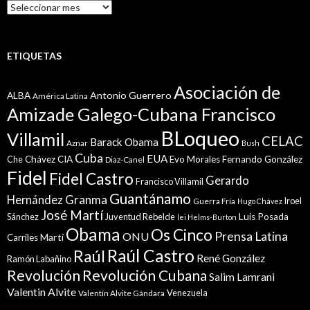
Histórico
ETIQUETAS
Asociación de
Antonio Guerrero
ALBA
América Latina
Amizade Galego-Cubana Francisco
BLoqueo
Villamil
CELAC
Barack Obama
Aznar
Bush
Cuba
EUA
Che
Chávez
CIA
Evo Morales
Fernando González
Diaz-Canel
Fidel
Fidel Castro
Gerardo
Francisco Villamil
Guantánamo
Granma
Hernández
Iroel
Guerra Fría
Hugo Chávez
José Martí
Sánchez
Juventud Rebelde
Luis Posada
lei Helms-Burton
Obama
Os Cinco
Prensa Latina
ONU
Martí
Carriles
Raúl Castro
Raúl
René González
Ramón Labañino
Revolución
Revolución Cubana
Salim Lamrani
Valentin Alvite
Venezuela
Valentín Alvite Gándara