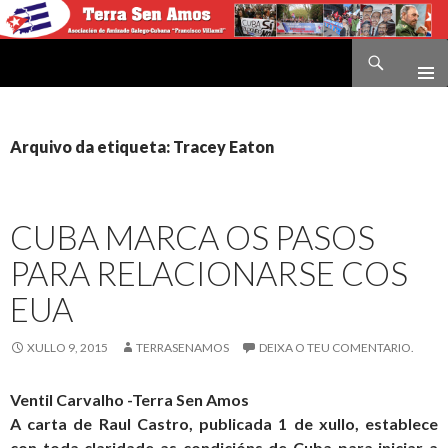
Buscar
Terra sen amos
IR
O
CONTIDO
Arquivo da etiqueta: Tracey Eaton
CUBA MARCA OS PASOS
PARA RELACIONARSE COS
EUA
XULLO 9, 2015
TERRASENAMOS
DEIXA O TEU COMENTARIO.
Ventil Carvalho -Terra Sen Amos
A carta de Raul Castro, publicada 1 de xullo, establece
con toda claridade as condicións de Cuba para iniciar a