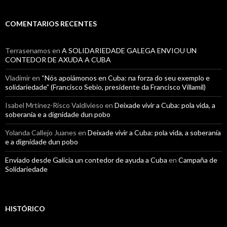
COMENTARIOS RECENTES
Terrasenamos
en
A SOLIDARIEDADE GALEGA ENVIOU UN
CONTEDOR DE AXUDA A CUBA
Vladimir
en
“Nós apoiámonos en Cuba: na forza do seu exemplo e
solidariedade” (Francisco Sebio, presidente da Francisco Villamil)
Isabel Mrtínez-Risco Valdivieso
en
Deixade vivir a Cuba: pola vida, a
soberanía e a dignidade dun pobo
Yolanda Callejo Juanes
en
Deixade vivir a Cuba: pola vida, a soberanía
e a dignidade dun pobo
Enviado desde Galicia un contedor de ayuda a Cuba
en
Campaña de
Solidariedade
HISTÓRICO