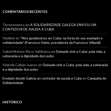
COMENTARIOS RECENTES
Terrasenamos
en
A SOLIDARIEDADE GALEGA ENVIOU UN
CONTEDOR DE AXUDA A CUBA
Vladimir
en
“Nós apoiámonos en Cuba: na forza do seu exemplo e
solidariedade” (Francisco Sebio, presidente da Francisco Villamil)
Isabel Mrtínez-Risco Valdivieso
en
Deixade vivir a Cuba: pola vida, a
soberanía e a dignidade dun pobo
Yolanda Callejo Juanes
en
Deixade vivir a Cuba: pola vida, a soberanía
e a dignidade dun pobo
Enviado desde Galicia un contedor de ayuda a Cuba
en
Campaña de
Solidariedade
HISTÓRICO