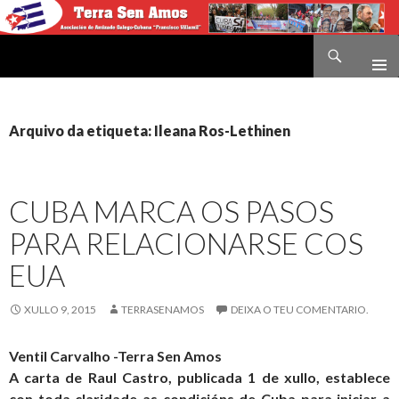
Buscar
Terra sen amos
IR
O
CONTIDO
Arquivo da etiqueta: Ileana Ros-Lethinen
CUBA MARCA OS PASOS
PARA RELACIONARSE COS
EUA
XULLO 9, 2015
TERRASENAMOS
DEIXA O TEU COMENTARIO.
Ventil Carvalho -Terra Sen Amos
A carta de Raul Castro, publicada 1 de xullo, establece
con toda claridade as condicións de Cuba para iniciar a