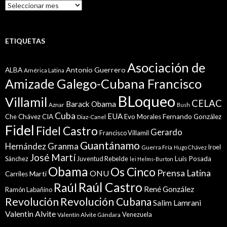
Histórico
ETIQUETAS
Asociación de
Antonio Guerrero
ALBA
América Latina
Amizade Galego-Cubana Francisco
BLoqueo
Villamil
CELAC
Barack Obama
Aznar
Bush
Cuba
EUA
Che
Chávez
CIA
Evo Morales
Fernando González
Diaz-Canel
Fidel
Fidel Castro
Gerardo
Francisco Villamil
Guantánamo
Granma
Hernández
Iroel
Guerra Fría
Hugo Chávez
José Martí
Sánchez
Juventud Rebelde
Luis Posada
lei Helms-Burton
Obama
Os Cinco
Prensa Latina
ONU
Martí
Carriles
Raúl Castro
Raúl
René González
Ramón Labañino
Revolución
Revolución Cubana
Salim Lamrani
Valentin Alvite
Venezuela
Valentín Alvite Gándara