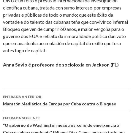
ONU é un feito o prestixio internacional da investigación
científica cubana, tratada con sumo interese por empresas
privadas e públicas de todo o mundo; que este éxito da
vontade e do talento das cubanas teña que convivir co infernal
Bloqueo que ven de cumprir 60 anos, e maior vergoña para o
governo dos EUA e retrato da inmoralidade política dun voto
que emana dunha acumulación de capital do exilio que fora
antes fuga de capital.
Anna Savio é profesora de socioloxía en Jackson
(FL)
Ir
ENTRADA ANTERIOR
a
Maratón Mediática de Europa por Cuba contra o Bloqueo
entrada
ENTRADA SEGUINTE
“O goberno de Washington negou osíxeno de emerxencia a
Cuba en plena pandemia” (Miguel Diaz Canel, entrevistado por