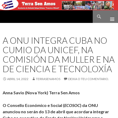
Buscar
Terra sen amos
IR
O
CONTIDO
A ONU INTEGRA CUBA NO
CUMIO DA UNICEF, NA
COMISIÓN DA MULLER E NA
DE CIENCIA E TECNOLOXÍA
ABRIL 14, 2022
TERRASENAMOS
DEIXA O TEU COMENTARIO.
Anna Savio (Nova York) Terra Sen Amos
O Consello Económico e Social (
ECOSOC
) da ONU
anunciou no serán do 13 de abril que acordara integrar
Cuba na executiva do
Fondo das Nacións Unidas para a