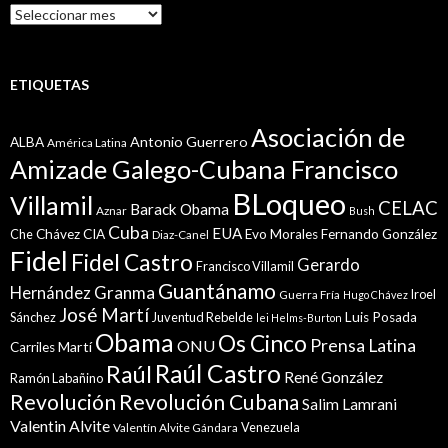
Histórico
ETIQUETAS
Asociación de
Antonio Guerrero
ALBA
América Latina
Amizade Galego-Cubana Francisco
BLoqueo
Villamil
CELAC
Barack Obama
Aznar
Bush
Cuba
EUA
Che
Chávez
CIA
Evo Morales
Fernando González
Diaz-Canel
Fidel
Fidel Castro
Gerardo
Francisco Villamil
Guantánamo
Granma
Hernández
Iroel
Guerra Fría
Hugo Chávez
José Martí
Sánchez
Juventud Rebelde
Luis Posada
lei Helms-Burton
Obama
Os Cinco
Prensa Latina
ONU
Martí
Carriles
Raúl Castro
Raúl
René González
Ramón Labañino
Revolución
Revolución Cubana
Salim Lamrani
Valentin Alvite
Venezuela
Valentín Alvite Gándara