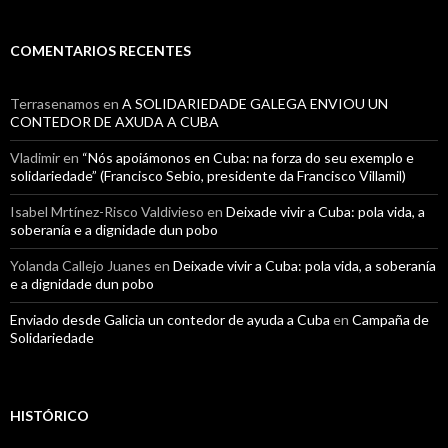
COMENTARIOS RECENTES
Terrasenamos
en
A SOLIDARIEDADE GALEGA ENVIOU UN
CONTEDOR DE AXUDA A CUBA
Vladimir
en
“Nós apoiámonos en Cuba: na forza do seu exemplo e
solidariedade” (Francisco Sebio, presidente da Francisco Villamil)
Isabel Mrtínez-Risco Valdivieso
en
Deixade vivir a Cuba: pola vida, a
soberanía e a dignidade dun pobo
Yolanda Callejo Juanes
en
Deixade vivir a Cuba: pola vida, a soberanía
e a dignidade dun pobo
Enviado desde Galicia un contedor de ayuda a Cuba
en
Campaña de
Solidariedade
HISTÓRICO