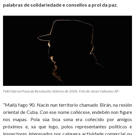
palabras de solidariedade e consellos a prol da paz.
Fidel fala na Praza da Revolución, febreiro de 2006. Foto de Javier Galeano/ AP-
“Mañá fago 90. Nacín nun territorio chamado Birán, na rexión
oriental de Cuba. Con ese nome coñécese, endebén non figure
nos mapas. Pola súa boa sona era coñecido por amigos
próximos e, xa que logo, polos representantes políticos e
inspectores interesados por calquera actividade comercial ou