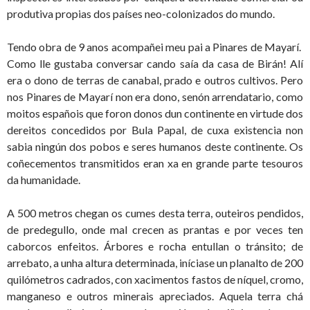
produtiva propias dos países neo-colonizados do mundo.
Tendo obra de 9 anos acompañei meu pai a Pinares de Mayarí.
Como lle gustaba conversar cando saía da casa de Birán! Alí
era o dono de terras de canabal, prado e outros cultivos. Pero
nos Pinares de Mayarí non era dono, senón arrendatario, como
moitos españois que foron donos dun continente en virtude dos
dereitos concedidos por Bula Papal, de cuxa existencia non
sabia ningún dos pobos e seres humanos deste continente. Os
coñecementos transmitidos eran xa en grande parte tesouros
da humanidade.
A 500 metros chegan os cumes desta terra, outeiros pendidos,
de predegullo, onde mal crecen as prantas e por veces ten
caborcos enfeitos. Árbores e rocha entullan o tránsito; de
arrebato, a unha altura determinada, iníciase un planalto de 200
quilómetros cadrados, con xacimentos fastos de níquel, cromo,
manganeso e outros minerais apreciados. Aquela terra chá