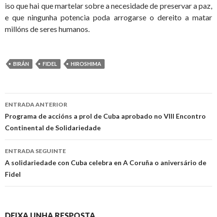
iso que hai que martelar sobre a necesidade de preservar a paz,
e que ningunha potencia poda arrogarse o dereito a matar
millóns de seres humanos.
BIRÁN
FIDEL
HIROSHIMA
Ir
ENTRADA ANTERIOR
a
Programa de accións a prol de Cuba aprobado no VIII Encontro
Continental de Solidariedade
entrada
ENTRADA SEGUINTE
A solidariedade con Cuba celebra en A Coruña o aniversário de
Fidel
DEIXA UNHA RESPOSTA