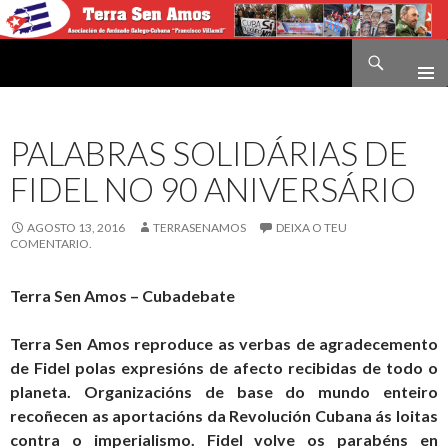
Buscar
Terra sen amos
IR
O
CONTIDO
PALABRAS SOLIDÁRIAS DE
FIDEL NO 90 ANIVERSÁRIO
AGOSTO 13, 2016
TERRASENAMOS
DEIXA O TEU
COMENTARIO.
Terra Sen Amos – Cubadebate
Terra Sen Amos reproduce as verbas de agradecemento
de Fidel polas expresións de afecto recibidas de todo o
planeta. Organizacións de base do mundo enteiro
recoñecen as aportacións da Revolución Cubana ás loitas
contra o imperialismo. Fidel volve os parabéns en