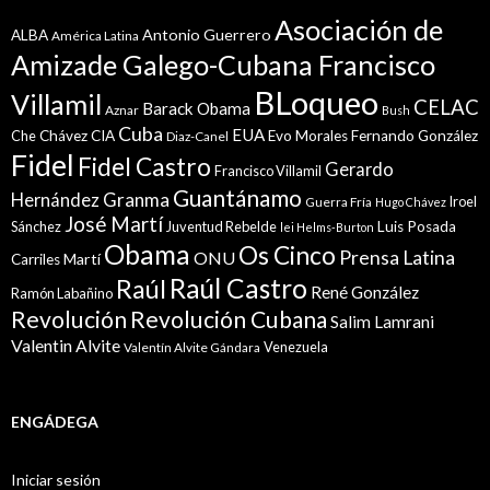
Asociación de
Antonio Guerrero
ALBA
América Latina
Amizade Galego-Cubana Francisco
BLoqueo
Villamil
CELAC
Barack Obama
Aznar
Bush
Cuba
EUA
Che
Chávez
CIA
Evo Morales
Fernando González
Diaz-Canel
Fidel
Fidel Castro
Gerardo
Francisco Villamil
Guantánamo
Granma
Hernández
Iroel
Guerra Fría
Hugo Chávez
José Martí
Sánchez
Juventud Rebelde
Luis Posada
lei Helms-Burton
Obama
Os Cinco
Prensa Latina
ONU
Martí
Carriles
Raúl Castro
Raúl
René González
Ramón Labañino
Revolución
Revolución Cubana
Salim Lamrani
Valentin Alvite
Venezuela
Valentín Alvite Gándara
ENGÁDEGA
Iniciar sesión