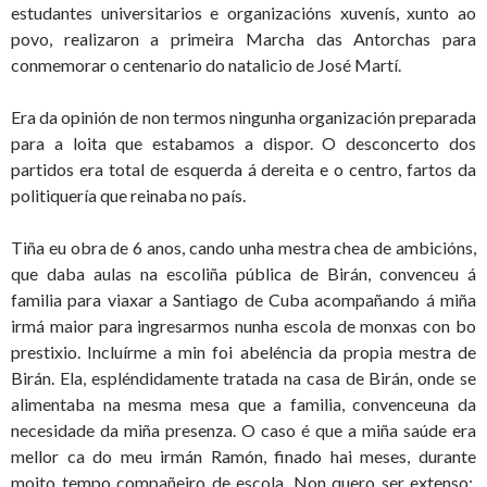
estudantes universitarios e organizacións xuvenís, xunto ao
povo, realizaron a primeira Marcha das Antorchas para
conmemorar o centenario do natalicio de José Martí.
Era da opinión de non termos ningunha organización preparada
para a loita que estabamos a dispor. O desconcerto dos
partidos era total de esquerda á dereita e o centro, fartos da
politiquería que reinaba no país.
Tiña eu obra de 6 anos, cando unha mestra chea de ambicións,
que daba aulas na escoliña pública de Birán, convenceu á
familia para viaxar a Santiago de Cuba acompañando á miña
irmá maior para ingresarmos nunha escola de monxas con bo
prestixio. Incluírme a min foi abeléncia da propia mestra de
Birán. Ela, espléndidamente tratada na casa de Birán, onde se
alimentaba na mesma mesa que a familia, convenceuna da
necesidade da miña presenza. O caso é que a miña saúde era
mellor ca do meu irmán Ramón, finado hai meses, durante
moito tempo compañeiro de escola. Non quero ser extenso: