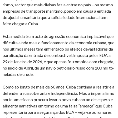
rismo, sector que mais di­visas fazia en­trar no país – ou mesmo
em­presas de trans­porte ma­rí­timo, pondo em causa a en­trada
de ajuda hu­ma­ni­tária que a so­li­da­ri­e­dade in­ter­na­ci­onal tem
feito chegar a Cuba.
Esta me­dida é um acto de agressão eco­nó­mica im­pla­cável que
di­fi­culta ainda mais o fun­ci­o­na­mento da eco­nomia cu­bana, que
nos úl­timos meses tem en­fren­tado os efeitos de­vas­ta­dores da
pa­ra­li­sação da en­trada de com­bus­tível, im­posta pelos EUA a
29 de Ja­neiro de 2026, e que apenas foi rom­pida com che­gada,
no inicio de Abril, de um navio pe­tro­leiro russo com 100 mil to­
ne­ladas de crude.
Como ao longo de mais de 60 anos, Cuba con­tinua a re­sistir e a
de­fender a sua so­be­rania e in­de­pen­dência. Mas o im­pe­ri­a­lismo
norte-ame­ri­cano pro­cura levar o povo cu­bano ao de­ses­pero e
ali­menta nar­ra­tivas em torno de uma falsa “ameaça” que Cuba
re­pre­sen­taria para a se­gu­rança dos EUA – veja-se os ru­mores