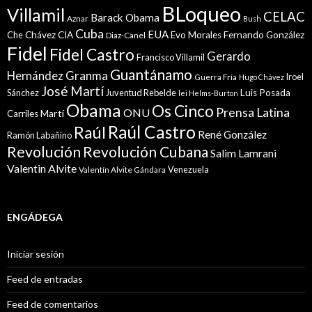
BLoqueo
Villamil
CELAC
Barack Obama
Aznar
Bush
Cuba
EUA
Che
Chávez
CIA
Evo Morales
Fernando González
Diaz-Canel
Fidel
Fidel Castro
Gerardo
Francisco Villamil
Guantánamo
Granma
Hernández
Iroel
Guerra Fría
Hugo Chávez
José Martí
Sánchez
Juventud Rebelde
Luis Posada
lei Helms-Burton
Obama
Os Cinco
Prensa Latina
ONU
Martí
Carriles
Raúl Castro
Raúl
René González
Ramón Labañino
Revolución
Revolución Cubana
Salim Lamrani
Valentin Alvite
Venezuela
Valentín Alvite Gándara
ENGÁDEGA
Iniciar sesión
Feed de entradas
Feed de comentarios