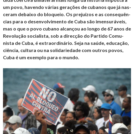
um povo, ha­vendo vá­rias ge­ra­ções de cu­banos que já nas­
ceram de­baixo do blo­queio. Os pre­juízos e as con­sequên­
cias para o de­sen­vol­vi­mento de Cuba são imen­su­rá­veis,
mas o que o povo cu­bano al­cançou ao longo de 67 anos de
Re­vo­lução so­ci­a­lista, sob a di­recção do Par­tido Co­mu­
nista de Cuba, é ex­tra­or­di­nário. Seja na saúde, edu­cação,
ci­ência, cul­tura ou na so­li­da­ri­e­dade com ou­tros povos,
Cuba é um exemplo para o mundo.