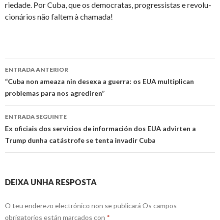
ri­e­dade. Por Cuba, que os de­mo­cratas, pro­gres­sistas e re­vo­lu­
ci­o­ná­rios não faltem à cha­mada!
Ir
ENTRADA ANTERIOR
a
“Cuba non ameaza nin desexa a guerra: os EUA multiplican
problemas para nos agrediren”
entrada
ENTRADA SEGUINTE
Ex oficiais dos servicios de información dos EUA advirten a
Trump dunha catástrofe se tenta invadir Cuba
DEIXA UNHA RESPOSTA
O teu enderezo electrónico non se publicará
Os campos
obrigatorios están marcados con
*