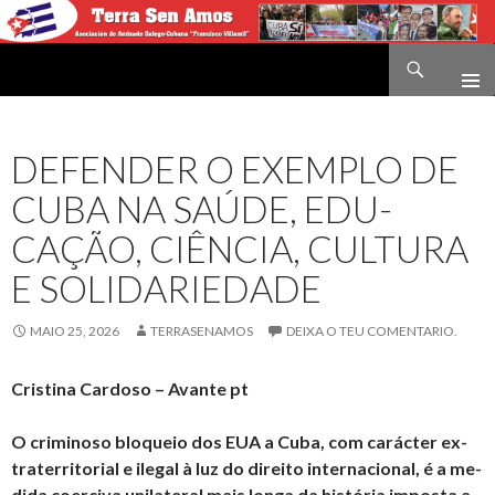
Buscar
Terra sen amos
IR
O
CONTIDO
DEFENDER O EXEMPLO DE
CUBA NA SAÚDE, EDU­
CAÇÃO, CI­ÊNCIA, CUL­TURA
E SO­LI­DA­RI­E­DADE
MAIO 25, 2026
TERRASENAMOS
DEIXA O TEU COMENTARIO.
Cristina Cardoso – Avante pt
O cri­mi­noso blo­queio dos EUA a Cuba, com ca­rácter ex­
tra­ter­ri­to­rial e ilegal à luz do di­reito in­ter­na­ci­onal, é a me­
dida co­er­civa uni­la­teral mais longa da his­tória im­posta a