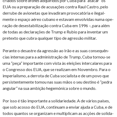
cri­ados sobre
drones
ad­qui­ridos por Cuba para “atacar” os
EUA ou a pre­pa­ração de acu­sa­ções contra Raul Castro, pelo
der­rube de avi­o­netas que in­va­diram pro­vo­ca­tória e ile­gal­
mente o es­paço aéreo cu­bano e es­tavam en­vol­vidas numa ope­
ração de de­ses­ta­bi­li­zação contra Cuba em 1996 –, para além
de todas as de­cla­ra­ções de Trump e Rubio para in­ventar um
pre­texto que cubra qual­quer tipo de agressão mi­litar.
Pe­rante o de­sastre da agressão ao Irão e as suas con­sequên­
cias in­ternas para a ad­mi­nis­tração de Trump, Cuba tornou-se
uma “peça” im­por­tante com vista às elei­ções in­ter­ca­lares para
o Con­gresso dos EUA, que se re­a­lizam em No­vembro. Para o
im­pe­ri­a­lismo, a der­rota de Cuba so­ci­a­lista e de um povo que
per­sis­ten­te­mente tomou nas suas mãos o seu des­tino é “pedra
an­gular” na sua am­bição he­ge­mó­nica sobre o mundo.
Por isso é tão im­por­tante a so­li­da­ri­e­dade. A de vá­rios países,
que sob acosso do EUA, con­ti­nuam a en­viar ajuda a Cuba, e de
todos quantos se or­ga­nizam e mul­ti­plicam as ac­ções de so­li­da­