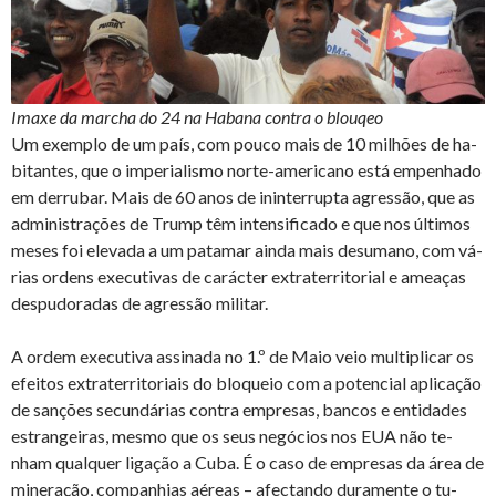
Imaxe da marcha do 24 na Habana contra o blouqeo
Um exemplo de um país, com pouco mais de 10 mi­lhões de ha­
bi­tantes, que o im­pe­ri­a­lismo norte-ame­ri­cano está em­pe­nhado
em der­rubar. Mais de 60 anos de inin­ter­rupta agressão, que as
ad­mi­nis­tra­ções de Trump têm in­ten­si­fi­cado e que nos úl­timos
meses foi ele­vada a um pa­tamar ainda mais de­su­mano, com vá­
rias or­dens exe­cu­tivas de ca­rácter ex­tra­ter­ri­to­rial e ame­aças
des­pu­do­radas de agressão mi­litar.
A ordem exe­cu­tiva as­si­nada no 1.º de Maio veio mul­ti­plicar os
efeitos ex­tra­ter­ri­to­riais do blo­queio com a po­ten­cial apli­cação
de san­ções se­cun­dá­rias contra em­presas, bancos e en­ti­dades
es­tran­geiras, mesmo que os seus ne­gó­cios nos EUA não te­
nham qual­quer li­gação a Cuba. É o caso de em­presas da área de
mi­ne­ração, com­pa­nhias aé­reas – afec­tando du­ra­mente o tu­