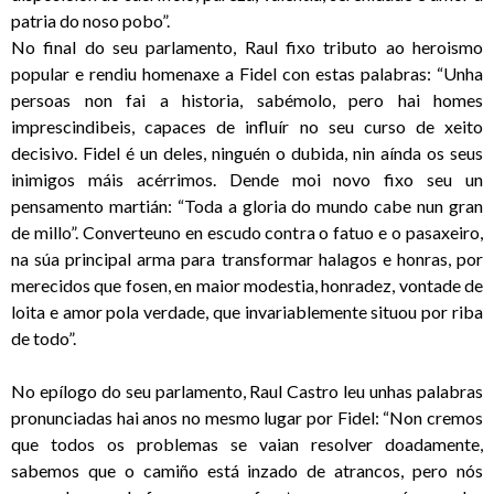
patria do noso pobo”.
No final do seu parlamento, Raul fixo tributo ao heroismo
popular e rendiu homenaxe a Fidel con estas palabras: “Unha
persoas non fai a historia, sabémolo, pero hai homes
imprescindibeis, capaces de influír no seu curso de xeito
decisivo. Fidel é un deles, ninguén o dubida, nin aínda os seus
inimigos máis acérrimos. Dende moi novo fixo seu un
pensamento martián: “Toda a gloria do mundo cabe nun gran
de millo”. Converteuno en escudo contra o fatuo e o pasaxeiro,
na súa principal arma para transformar halagos e honras, por
merecidos que fosen, en maior modestia, honradez, vontade de
loita e amor pola verdade, que invariablemente situou por riba
de todo”.
No epílogo do seu parlamento, Raul Castro leu unhas palabras
pronunciadas hai anos no mesmo lugar por Fidel: “Non cremos
que todos os problemas se vaian resolver doadamente,
sabemos que o camiño está inzado de atrancos, pero nós