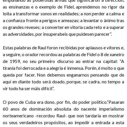
as ensinanzas e o exemplo de Fidel, aprendemos no rigor da
loita a transformar sonos en realidades; a non perder a calma e
a confianza fronte a perigos e ameazas; a levantar o ánimo tras
os grandes reveses; a converter en vitoria cada reto e a superar
as adversidades, por insuperabeis que puidesen parecer”.
Estas palabras de Raul foron recibidas por aplausos e vítores e,
a seguire, o orador recordou as palabras de Fidel o 8 de xaneiro
de 1959, no seu primeiro discurso ao entrar na capital: “A
tiranía foi derrocada e a alegría é inmensa. Porén, é moito o que
queda por facer. Non debemos enganarnos pensando que de
aquí en diante todo será doado, porque, se cadra, no tempo a
vir todo ha ser máis difícil”.
O povo de Cuba era dono, por fin, do poder político.”Pasaran
60 anos de dominación absoluta do nacente imperialismo
norteamericano -recordou Raul- que non tardaría en mostrar
os seus verdadeiros propósitos, ao impedir a entrada a esta