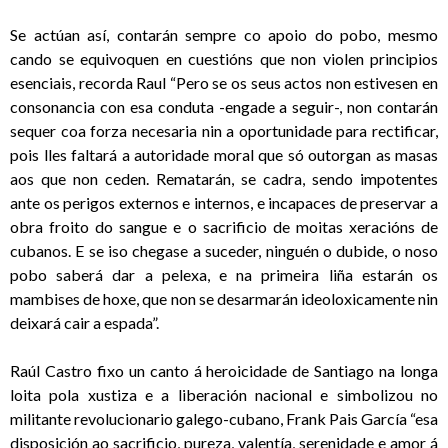
Se actúan así, contarán sempre co apoio do pobo, mesmo
cando se equivoquen en cuestións que non violen principios
esenciais, recorda Raul “Pero se os seus actos non estivesen en
consonancia con esa conduta -engade a seguir-, non contarán
sequer coa forza necesaria nin a oportunidade para rectificar,
pois lles faltará a autoridade moral que só outorgan as masas
aos que non ceden. Rematarán, se cadra, sendo impotentes
ante os perigos externos e internos, e incapaces de preservar a
obra froito do sangue e o sacrificio de moitas xeracións de
cubanos. E se iso chegase a suceder, ninguén o dubide, o noso
pobo saberá dar a pelexa, e na primeira liña estarán os
mambises de hoxe, que non se desarmarán ideoloxicamente nin
deixará cair a espada”.
Raúl Castro fixo un canto á heroicidade de Santiago na longa
loita pola xustiza e a liberación nacional e simbolizou no
militante revolucionario galego-cubano, Frank Pais García “esa
disposición ao sacrificio, pureza, valentía, serenidade e amor á