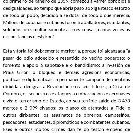
do primeiro de xaneiro de 1959, comezou a varrer oprobios e
desigualdades, ao tempo que abria paso ao xigantesco esforzo
de todo un pobo, decidido a se dotar de todo o que merecía.
Millóns de cubanas e cubanos foron traballadores, estudantes,
soldados, ou simultaneamente as tres cousas, cantas veces as
circunstancias o esixiron”.
Esta vitoria foi dobremente meritoria, porque foi alcanzada “a
pesar do odio adoecido e resentido do veciño poderoso: o
fomento e apoio á sabotaxe e o bandidismo; a invasión de
Praia Girón; o bloqueo e demais agresións económicas,
políticas e diplomáticas; a permanente campaña de mentiras
dirixida a denigrar a Revolución e os seus líderes; a Crise de
Outubro, os secuestros e ataques a embarcacións e aeronaves
civís; o terrorismo de Estado, co seu terrible saldo de 3 478
mortos e 2 099 eivados; os planos de atentados a Fidel e
outros dirixentes; os asasinatos de obreiros, campesiños,
pescadores, estudantes, diplomáticos e combatentes cubanos.
Eses e outros moitos crimes dan fe do testán empeño de