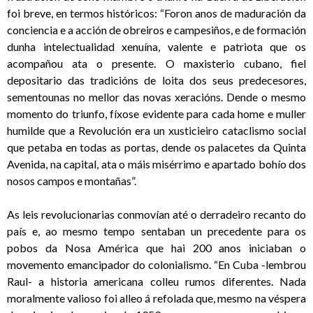
foi breve, en termos históricos: “Foron anos de maduración da
conciencia e a acción de obreiros e campesiños, e de formación
dunha intelectualidad xenuína, valente e patriota que os
acompañou ata o presente. O maxisterio cubano, fiel
depositario das tradicións de loita dos seus predecesores,
sementounas no mellor das novas xeracións. Dende o mesmo
momento do triunfo, fíxose evidente para cada home e muller
humilde que a Revolución era un xusticieiro cataclismo social
que petaba en todas as portas, dende os palacetes da Quinta
Avenida, na capital, ata o máis misérrimo e apartado bohío dos
nosos campos e montañas”.
As leis revolucionarias conmovían até o derradeiro recanto do
país e, ao mesmo tempo sentaban un precedente para os
pobos da Nosa América que hai 200 anos iniciaban o
movemento emancipador do colonialismo. “En Cuba -lembrou
Raul- a historia americana colleu rumos diferentes. Nada
moralmente valioso foi alleo á refolada que, mesmo na véspera