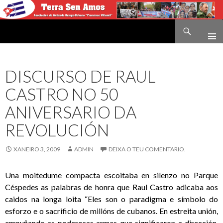
Buscar
Terra sen amos
IR
O
CONTIDO
DISCURSO DE RAUL
CASTRO NO 50
ANIVERSARIO DA
REVOLUCIÓN
XANEIRO 3, 2009
ADMIN
DEIXA O TEU COMENTARIO.
Una moitedume compacta escoitaba en silenzo no Parque
Céspedes as palabras de honra que Raul Castro adicaba aos
caidos na longa loita “Eles son o paradigma e símbolo do
esforzo e o sacrificio de millóns de cubanos. En estreita unión,
empuñando as poderosas armas que significaron a dirección,