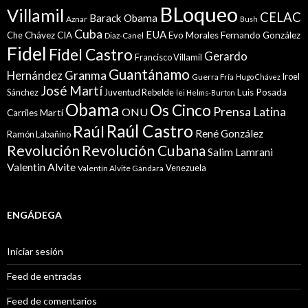
BLoqueo
Villamil
CELAC
Barack Obama
Aznar
Bush
Cuba
EUA
Che
Chávez
CIA
Evo Morales
Fernando González
Diaz-Canel
Fidel
Fidel Castro
Gerardo
Francisco Villamil
Guantánamo
Granma
Hernández
Iroel
Guerra Fría
Hugo Chávez
José Martí
Sánchez
Juventud Rebelde
Luis Posada
lei Helms-Burton
Obama
Os Cinco
Prensa Latina
ONU
Martí
Carriles
Raúl Castro
Raúl
René González
Ramón Labañino
Revolución
Revolución Cubana
Salim Lamrani
Valentin Alvite
Venezuela
Valentín Alvite Gándara
ENGÁDEGA
Iniciar sesión
Feed de entradas
Feed de comentarios