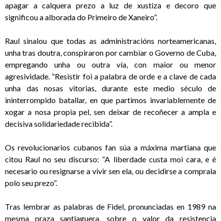
apagar a calquera prezo a luz de xustiza e decoro que
significou a alborada do Primeiro de Xaneiro”.
Raul sinalou que todas as administracións norteamericanas,
unha tras doutra, conspiraron por cambiar o Governo de Cuba,
empregando unha ou outra vía, con maior ou menor
agresividade. “Resistir foi a palabra de orde e a clave de cada
unha das nosas vitorias, durante este medio século de
ininterrompido batallar, en que partimos invariablemente de
xogar a nosa propia pel, sen deixar de recoñecer a ampla e
decisiva solidariedade recibida”.
Os revolucionarios cubanos fan súa a máxima martiana que
citou Raul no seu discurso: “A liberdade custa moi cara, e é
necesario ou resignarse a vivir sen ela, ou decidirse a comprala
polo seu prezo”.
Tras lembrar as palabras de Fidel, pronunciadas en 1989 na
mesma praza santiaguera, sobre o valor da resistencia