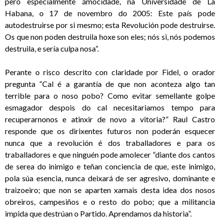
pero especialmente ámocidade, na Universidade de La
Habana, o 17 de novembro do 2005: Este país pode
autodestruirse por si mesmo; esta Revolución pode destruirse.
Os que non poden destruila hoxe son eles; nós si, nós podemos
destruila, e sería culpa nosa”.
Perante o risco descrito con claridade por Fidel, o orador
pregunta “Cal é a garantía de que non aconteza algo tan
terrible para o noso pobo? Como evitar semellante golpe
esmagador despois do cal necesitariamos tempo para
recuperarnonos e atinxir de novo a vitoria?” Raul Castro
responde que os dirixentes futuros non poderán esquecer
nunca que a revolución é dos traballadores e para os
traballadores e que ninguén pode amolecer “diante dos cantos
de serea do inimigo e teñan conciencia de que, este inimigo,
pola súa esencia, nunca deixará de ser agresivo, dominante e
traizoeiro; que non se aparten xamais desta idea dos nosos
obreiros, campesiños e o resto do pobo; que a militancia
impida que destrúan o Partido. Aprendamos da historia”.