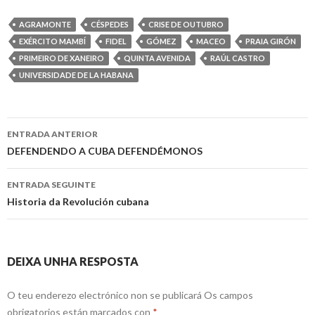
AGRAMONTE
CÉSPEDES
CRISE DE OUTUBRO
EXÉRCITO MAMBÍ
FIDEL
GÓMEZ
MACEO
PRAIA GIRÓN
PRIMEIRO DE XANEIRO
QUINTA AVENIDA
RAÚL CASTRO
UNIVERSIDADE DE LA HABANA
Ir
ENTRADA ANTERIOR
a
DEFENDENDO A CUBA DEFENDÉMONOS
entrada
ENTRADA SEGUINTE
Historia da Revolución cubana
DEIXA UNHA RESPOSTA
O teu enderezo electrónico non se publicará
Os campos
obrigatorios están marcados con
*