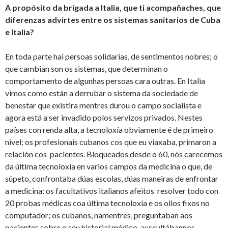
A propósito da brigada a Italia, que ti acompañaches, que
diferenzas advirtes entre os sistemas sanitarios de Cuba
e Italia?
En toda parte hai persoas solidarias, de sentimentos nobres; o
que cambian son os sistemas, que determinan o
comportamento de algunhas persoas cara outras. En Italia
vimos como están a derrubar o sistema da sociedade de
benestar que existira mentres durou o campo socialista e
agora está a ser invadido polos servizos privados. Nestes
países con renda alta, a tecnoloxía obviamente é de primeiro
nivel; os profesionais cubanos cos que eu viaxaba, primaron a
relación cos pacientes. Bloqueados desde o 60, nós carecemos
da última tecnoloxía en varios campos da medicina o que, de
súpeto, confrontaba dúas escolas, dúas maneiras de enfrontar
a medicina: os facultativos italianos afeitos resolver todo con
20 probas médicas coa última tecnoloxía e os ollos fixos no
computador; os cubanos, namentres, preguntaban aos
pacientes sobre o seu historial médico, auscultábannos,