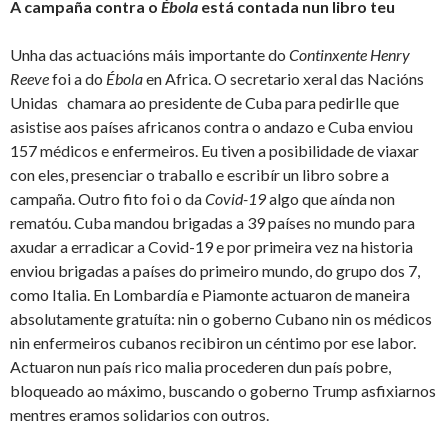
A campaña contra o
Ébola
está contada nun libro teu
Unha das actuacións máis importante do
Continxente Henry
Reeve
foi a do
Ébola
en Africa. O secretario xeral das Nacións
Unidas chamara ao presidente de Cuba para pedirlle que
asistise aos países africanos contra o andazo e Cuba enviou
157 médicos e enfermeiros. Eu tiven a posibilidade de viaxar
con eles, presenciar o traballo e escribír un libro sobre a
campaña. Outro fito foi o da
Covid-19
algo que aínda non
rematóu. Cuba mandou brigadas a 39 países no mundo para
axudar a erradicar a Covid-19 e por primeira vez na historia
enviou brigadas a países do primeiro mundo, do grupo dos 7,
como Italia. En Lombardía e Piamonte actuaron de maneira
absolutamente gratuíta: nin o goberno Cubano nin os médicos
nin enfermeiros cubanos recibiron un céntimo por ese labor.
Actuaron nun país rico malia procederen dun país pobre,
bloqueado ao máximo, buscando o goberno Trump asfixiarnos
mentres eramos solidarios con outros.