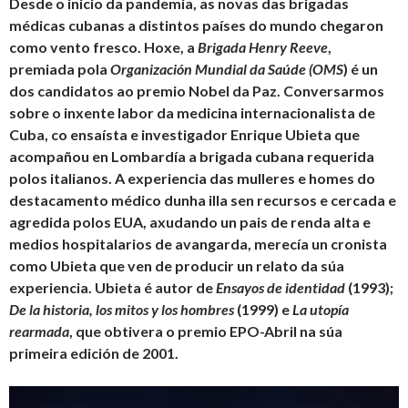
Desde o inicio da pandemia, as novas das brigadas
médicas cubanas a distintos países do mundo chegaron
como vento fresco. Hoxe, a
Brigada Henry Reeve
,
premiada pola
Organización Mundial da Saúde (OMS
) é un
dos candidatos ao premio Nobel da Paz. Conversarmos
sobre o inxente labor da medicina internacionalista de
Cuba, co ensaísta e investigador Enrique Ubieta que
acompañou en Lombardía a brigada cubana requerida
polos italianos. A experiencia das mulleres e homes do
destacamento médico dunha illa sen recursos e cercada e
agredida polos EUA, axudando un pais de renda alta e
medios hospitalarios de avangarda, merecía un cronista
como Ubieta que ven de producir un relato da súa
experiencia. Ubieta é autor de
Ensayos de identidad
(1993);
De la historia, los mitos y los hombres
(1999) e
La utopía
rearmada
, que obtivera o premio EPO-Abril na súa
primeira edición de 2001.