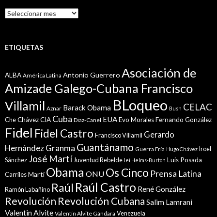
Histórico
ETIQUETAS
Asociación de
Antonio Guerrero
ALBA
América Latina
Amizade Galego-Cubana Francisco
BLoqueo
Villamil
CELAC
Barack Obama
Aznar
Bush
Cuba
EUA
Che
Chávez
CIA
Evo Morales
Fernando González
Diaz-Canel
Fidel
Fidel Castro
Gerardo
Francisco Villamil
Guantánamo
Granma
Hernández
Iroel
Guerra Fría
Hugo Chávez
José Martí
Sánchez
Juventud Rebelde
Luis Posada
lei Helms-Burton
Obama
Os Cinco
Prensa Latina
ONU
Martí
Carriles
Raúl Castro
Raúl
René González
Ramón Labañino
Revolución
Revolución Cubana
Salim Lamrani
Valentin Alvite
Venezuela
Valentín Alvite Gándara