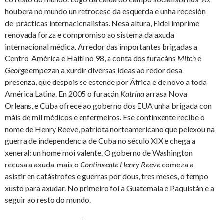
houbera no mundo un retroceso da esquerda e unha recesión
de prácticas internacionalistas. Nesa altura, Fidel imprime
renovada forza e compromiso ao sistema da axuda
internacional médica. Arredor das importantes brigadas a
Centro América e Haití no 98, a conta dos furacáns
Mitch
e
George
empezan a xurdir diversas ideas ao redor desa
presenza, que despois se estende por África e de novo a toda
América Latina. En 2005 o furacán
Katrina
arrasa Nova
Orleans, e Cuba ofrece ao goberno dos EUA unha brigada con
máis de mil médicos e enfermeiros. Ese continxente recibe o
nome de Henry Reeve, patriota norteamericano que pelexou na
guerra de independencia de Cuba no século XIX e chega a
xeneral: un home moi valente. O goberno de Washington
recusa a axuda, mais o
Continxente Henry Reeve
comeza a
asistir en catástrofes e guerras por dous, tres meses, o tempo
xusto para axudar. No primeiro foi a Guatemala e Paquistán e a
seguir ao resto do mundo.