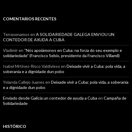
COMENTARIOS RECENTES
Terrasenamos
en
A SOLIDARIEDADE GALEGA ENVIOU UN
CONTEDOR DE AXUDA A CUBA
Vladimir
en
“Nós apoiámonos en Cuba: na forza do seu exemplo e
solidariedade” (Francisco Sebio, presidente da Francisco Villamil)
Isabel Mrtínez-Risco Valdivieso
en
Deixade vivir a Cuba: pola vida, a
soberanía e a dignidade dun pobo
Yolanda Callejo Juanes
en
Deixade vivir a Cuba: pola vida, a soberanía
e a dignidade dun pobo
Enviado desde Galicia un contedor de ayuda a Cuba
en
Campaña de
Solidariedade
HISTÓRICO