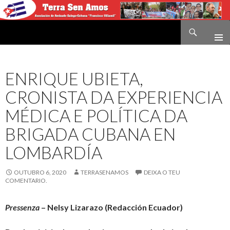
Buscar
Terra sen amos
IR
O
CONTIDO
ENRIQUE UBIETA,
CRONISTA DA EXPERIENCIA
MÉDICA E POLÍTICA DA
BRIGADA CUBANA EN
LOMBARDÍA
OUTUBRO 6, 2020
TERRASENAMOS
DEIXA O TEU
COMENTARIO.
Pressenza
– Nelsy Lizarazo (Redacción Ecuador)