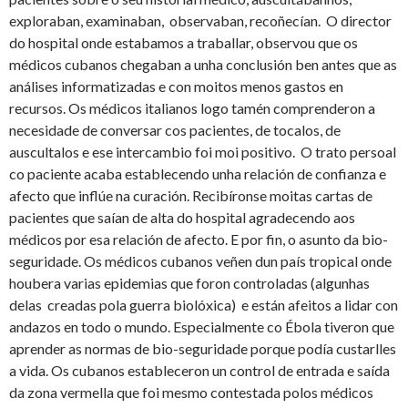
exploraban, examinaban, observaban, recoñecían. O director
do hospital onde estabamos a traballar, observou que os
médicos cubanos chegaban a unha conclusión ben antes que as
análises informatizadas e con moitos menos gastos en
recursos. Os médicos italianos logo tamén comprenderon a
necesidade de conversar cos pacientes, de tocalos, de
auscultalos e ese intercambio foi moi positivo. O trato persoal
co paciente acaba establecendo unha relación de confianza e
afecto que inflúe na curación. Recibíronse moitas cartas de
pacientes que saían de alta do hospital agradecendo aos
médicos por esa relación de afecto. E por fin, o asunto da bio-
seguridade. Os médicos cubanos veñen dun país tropical onde
houbera varias epidemias que foron controladas (algunhas
delas creadas pola guerra biolóxica) e están afeitos a lidar con
andazos en todo o mundo. Especialmente co Ébola tiveron que
aprender as normas de bio-seguridade porque podía custarlles
a vida. Os cubanos estableceron un control de entrada e saída
da zona vermella que foi mesmo contestada polos médicos