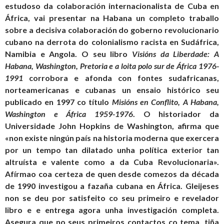
estudoso da colaboración internacionalista de Cuba en
África, vai presentar na Habana un completo traballo
sobre a decisiva colaboración do goberno revolucionario
cubano na derrota do colonialismo racista en Sudáfrica,
Namibia e Angola. O seu libro
Visións da Liberdade: A
Habana, Washington, Pretoria e a loita polo sur de África 1976-
1991
corrobora e afonda con fontes sudafricanas,
norteamericanas e cubanas un ensaio histórico seu
publicado en 1997 co título
Misións en Conflito, A Habana,
Washington e África 1959-1976
. O historiador da
Universidade John Hopkins de Washington, afirma que
«non existe ningún país na historia moderna que exercera
por un tempo tan dilatado unha política exterior tan
altruísta e valente como a da Cuba Revolucionaria».
Afírmao coa certeza de quen desde comezos da década
de 1990 investigou a fazaña cubana en África. Gleijeses
non se deu por satisfeito co seu primeiro e revelador
libro e e entrega agora unha investigación completa.
Asegura que no seus primeiros contactos co tema, tiña