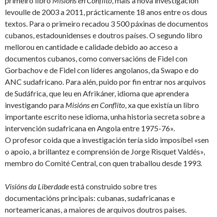
primeiro libro
Misións en Conflito
, mais a nova investigación
levoulle de 2003 a 2011, prácticamente 18 anos entre os dous
textos. Para o primeiro recadou 3 500 páxinas de documentos
cubanos, estadounidenses e doutros países. O segundo libro
mellorou en cantidade e calidade debido ao acceso a
documentos cubanos, como conversacións de Fidel con
Gorbachov e de Fidel con líderes angolanos, da Swapo e do
ANC sudafricano. Para alén, puido por fin entrar nos arquivos
de Sudáfrica, que leu en Afrikáner, idioma que aprendera
investigando para
Misións en Conflito
, xa que existía un libro
importante escrito nese idioma, unha historia secreta sobre a
intervención sudafricana en Angola entre 1975-76».
O profesor coida que a investigación tería sido imposíbel «sen
o apoio, a brillantez e comprensión de Jorge Risquet Valdés»,
membro do Comité Central, con quen traballou desde 1993.
Visións da Liberdade
está construido sobre tres
documentacións principais: cubanas, sudafricanas e
norteamericanas, a maiores de arquivos doutros paises.