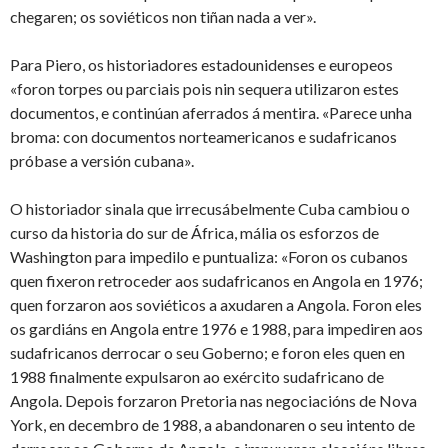
chegaren; os soviéticos non tiñan nada a ver».
Para Piero, os historiadores estadounidenses e europeos
«foron torpes ou parciais pois nin sequera utilizaron estes
documentos, e continúan aferrados á mentira. «Parece unha
broma: con documentos norteamericanos e sudafricanos
próbase a versión cubana».
O historiador sinala que irrecusábelmente Cuba cambiou o
curso da historia do sur de África, mália os esforzos de
Washington para impedilo e puntualiza: «Foron os cubanos
quen fixeron retroceder aos sudafricanos en Angola en 1976;
quen forzaron aos soviéticos a axudaren a Angola. Foron eles
os gardiáns en Angola entre 1976 e 1988, para impediren aos
sudafricanos derrocar o seu Goberno; e foron eles quen en
1988 finalmente expulsaron ao exército sudafricano de
Angola. Depois forzaron Pretoria nas negociacións de Nova
York, en decembro de 1988, a abandonaren o seu intento de