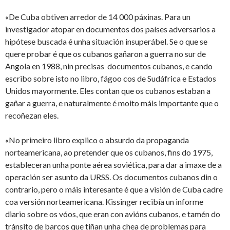
«De Cuba obtiven arredor de 14 000 páxinas. Para un
investigador atopar en documentos dos países adversarios a
hipótese buscada é unha situación insuperábel. Se o que se
quere probar é que os cubanos gañaron a guerra no sur de
Angola en 1988, nin precisas documentos cubanos, e cando
escribo sobre isto no libro, fágoo cos de Sudáfrica e Estados
Unidos mayormente. Eles contan que os cubanos estaban a
gañar a guerra, e naturalmente é moito máis importante que o
recoñezan eles.
«No primeiro libro explico o absurdo da propaganda
norteamericana, ao pretender que os cubanos, fins do 1975,
estableceran unha ponte aérea soviética, para dar a imaxe de a
operación ser asunto da URSS. Os documentos cubanos din o
contrario, pero o máis interesante é que a visión de Cuba cadre
coa versión norteamericana. Kissinger recibía un informe
diario sobre os vóos, que eran con avións cubanos, e tamén do
tránsito de barcos que tiñan unha chea de problemas para