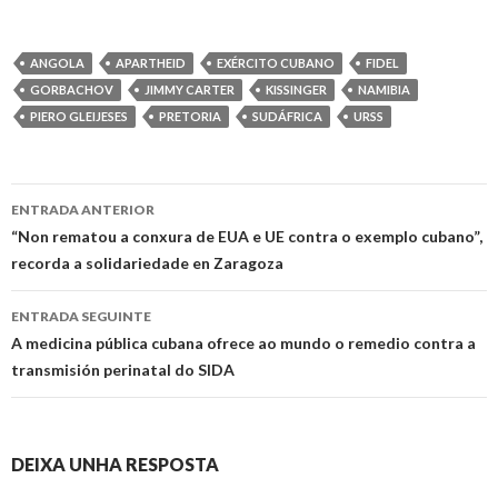
ANGOLA
APARTHEID
EXÉRCITO CUBANO
FIDEL
GORBACHOV
JIMMY CARTER
KISSINGER
NAMIBIA
PIERO GLEIJESES
PRETORIA
SUDÁFRICA
URSS
Ir
ENTRADA ANTERIOR
a
“Non rematou a conxura de EUA e UE contra o exemplo cubano”,
recorda a solidariedade en Zaragoza
entrada
ENTRADA SEGUINTE
A medicina pública cubana ofrece ao mundo o remedio contra a
transmisión perinatal do SIDA
DEIXA UNHA RESPOSTA