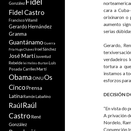
Fidel
norteamerica
González
cara a Cuba-
Fidel Castro
orixinaron o 
Francisco Villamil
aumento sign
Gerardo Hernández
serias dúbida
Granma
Guantánamo
Guerra
Gerardo, Ren
Iroel Sánchez
Fría
Hugo Chávez
terxiversaci
José Martí
Juventud
verdadeiros l
Rebelde
Luis
lei Helms-Burton
tortura a qu
Martí
Posada Carriles
instamos a to
Obama
Os
ONU
esforzos para
Cinco
Prensa
DECISIÓN D
Latina
Ramón Labañino
Raúl
Raúl
“En vista do 
Castro
A privación 
René
Nordelo, Ramó
González
Convención In