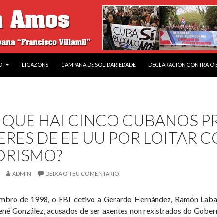
O
LIGAZÓNS
CAMPAÑA DE SOLIDARIEDADE
DECLARACIÓN CONTRA O
 QUE HAI CINCO CUBANOS P
RES DE EE UU POR LOITAR 
ORISMO?
ADMIN
DEIXA O TEU COMENTARIO.
mbro de 1998, o FBI detivo a Gerardo Hernández, Ramón Labañ
ené González, acusados de ser axentes non rexistrados do Gober