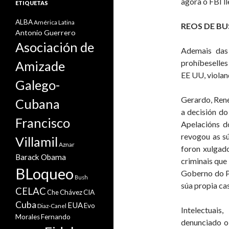
agora o FBI ll
ETIQUETAS
ALBA
América Latina
REOS DE B
Antonio Guerrero
Asociación de
Ademais das 
prohíbeselles 
Amizade
EE UU, violan
Galego-
Gerardo, René
Cubana
a decisión d
Francisco
Apelacións d
revogou as sú
Villamil
Aznar
foron xulgado
Barack Obama
criminais que
BLoqueo
Goberno do Pr
Bush
súa propia cas
CELAC
Che
Chávez
CIA
Cuba
EUA
Evo
Diaz-Canel
Intelectuais,
Morales
Fernando
denunciado o 