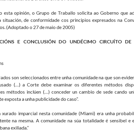
o esta opinión, o Grupo de Traballo solicita ao Goberno que a
a situación, de conformidade cos principios expresados na Conv
icos. (Adoptado o 27 de maio de 2005)
ACIÓNS E CONCLUSIÓN DO UNDÉCIMO CIRCUÍTO DE
ns
ados son seleccionados entre unha comunidade na que son eviden
usado (…) a Corte debe examinar os diferentes métodos disp
stes métodos inclúen (…) conceder un cambio de sede cando un
 exposta a unha publicidade do caso”.
 xurado imparcial nesta comunidade (Miami) era unha probabi
stente na mesma. A comunidade na súa totalidade é sensibel e 
ana exiliada.”