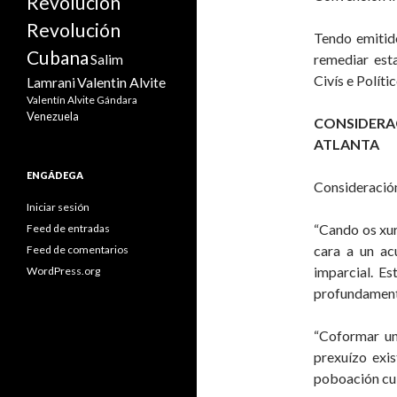
Revolución
Revolución
Tendo emitid
Cubana
remediar est
Salim
Civís e Polít
Valentin Alvite
Lamrani
Valentín Alvite Gándara
Venezuela
CONSIDER
ATLANTA
ENGÁDEGA
Consideració
Iniciar sesión
“Cando os xur
Feed de entradas
cara a un ac
Feed de comentarios
imparcial. E
WordPress.org
profundamente
“Coformar un
prexuízo exi
poboación cub