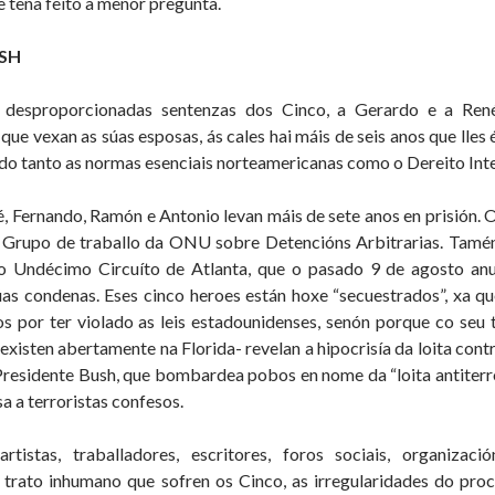
e teña feito a menor pregunta.
USH
desproporcionadas sentenzas dos Cinco, a Gerardo e a René,
que vexan as súas esposas, ás cales hai máis de seis anos que lles 
do tanto as normas esenciais norteamericanas como o Dereito Inte
, Fernando, Ramón e Antonio levan máis de sete anos en prisión.
o Grupo de traballo da ONU sobre Detencións Arbitrarias. Tamén
o Undécimo Circuíto de Atlanta, que o pasado 9 de agosto anu
as condenas. Eses cinco heroes están hoxe “secuestrados”, xa qu
s por ter violado as leis estadounidenses, senón porque co seu t
 existen abertamente na Florida- revelan a hipocrisía da loita con
esidente Bush, que bombardea pobos en nome da “loita antiterror
a a terroristas confesos.
 artistas, traballadores, escritores, foros sociais, organizac
trato inhumano que sofren os Cinco, as irregularidades do proce