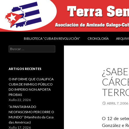
IR O CONTIDO
Buscar
Terra sen amos
BIBLIOTECA “CUBA EN REVOLUCIÓN”
CRONOLOXÍA
ARQUIV
Asociación de Amizade Galego-
Buscar:
Cubana “Francisco Villamil"
¿SABE
ARTIGOS RECENTES
CÁRCE
O INFORME QUE CUALIFICA
CUBA DE INIMIGO PÚBLICO
TERR
DO IMPERIO NON APORTA
PROBAS
Xullo 22, 2026
ABRIL 7, 2006
“A PANTASMA DO
NEOFASCISMO PERCORRE O
MUNDO” (Manifesto da Casa
O 12 de sete
das Américas)
González e R
Xullo 17, 2026