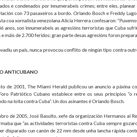
sados e condenados por innumerabeis crimes; entre eles, planear
iación con 73 pasaxeiros a bordo. Orlando Bosch e Freddy Lugo
sta coa xornalista venezolana Alicia Herrera confesaron: “Puxe
6 anos, son innumerabeis as agresións terroristas que Cuba sufr
 e máis de 2.700 feridos; gran parte desas agresións foron prepa
vadiu un país, nunca provocou conflito de ningún tipo contra out
O ANTICUBANO
to de 2001, The Miami Herald publicou un anuncio a páxina co
oro Patriótico Cubano establece entre os seus principios “o 
do na loita contra Cuba”. Un dos asinantes é Orlando Bosch.
bro de 2005, José Basulto, xefe da organización Hermanos al Re
rmaba que “as actividades terroristas contra Cuba sempre gozaro
ter disparado cun canón de 22 mm desde unha lancha rápida cont