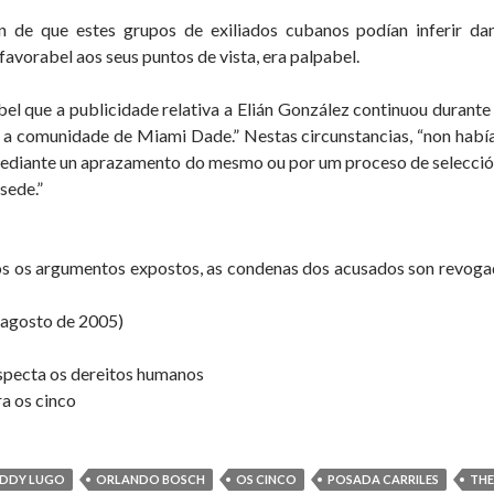
n de que estes grupos de exiliados cubanos podían inferir da
favorabel aos seus puntos de vista, era palpabel.
bel que a publicidade relativa a Elián González continuou durante 
 a comunidade de Miami Dade.” Nestas circunstancias, “non habí
ediante un aprazamento do mesmo ou por um proceso de selección
sede.”
os os argumentos expostos, as condenas dos acusados son revoga
e agosto de 2005)
specta os dereitos humanos
a os cinco
EDDY LUGO
ORLANDO BOSCH
OS CINCO
POSADA CARRILES
THE