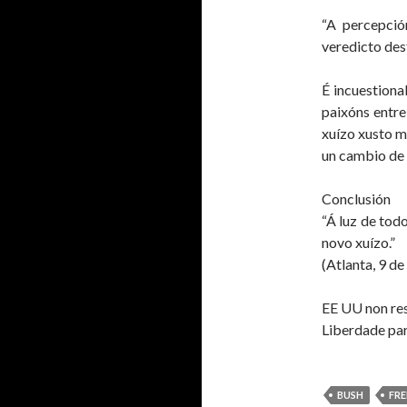
“A percepció
veredicto des
É incuestiona
paixóns entre
xuízo xusto m
un cambio de 
Conclusión
“Á luz de tod
novo xuízo.”
(Atlanta, 9 d
EE UU non re
Liberdade par
BUSH
FR