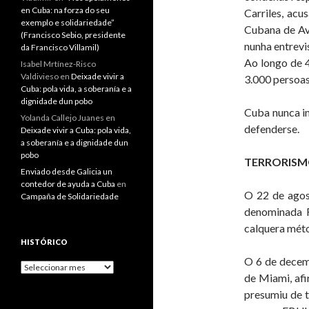
en Cuba: na forza do seu
Carriles, acu
exemplo e solidariedade”
Cubana de Av
(Francisco Sebio, presidente
nunha entrevi
da Francisco Villamil)
Ao longo de 4
Isabel Mrtínez-Risco
Valdivieso
en
Deixade vivir a
3.000 persoas
Cuba: pola vida, a soberanía e a
dignidade dun pobo
Cuba nunca in
Yolanda Callejo Juanes
en
defenderse.
Deixade vivir a Cuba: pola vida,
a soberanía e a dignidade dun
pobo
TERRORISM
Enviado desde Galicia un
contedor de ayuda a Cuba
en
O 22 de agos
Campaña de Solidariedade
denominada F
calquera méto
HISTÓRICO
O 6 de decem
Histórico
de Miami, afi
presumiu de 