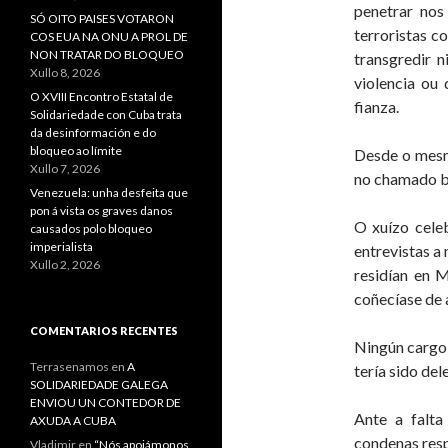
penetrar nos
SÓ OITO PAISES VOTARON
terroristas c
COS EUA NA ONU A PROL DE
NON TRATAR DO BLOQUEO
transgredir 
Xullo 8, 2026
violencia ou 
O XVIII Encontro Estatal de
fianza.
Solidariedade con Cuba trata
da desinformación e do
bloqueo ao límite
Desde o mesmo
Xullo 7, 2026
no chamado b
Venezuela: unha desfeita que
pon á vista os graves danos
O xuízo cele
causados polo bloqueo
imperialista
entrevistas a
Xullo 2, 2026
residían en M
coñecíase de
COMENTARIOS RECENTES
Ningún cargo 
Terrasenamos
en
A
tería sido del
SOLIDARIEDADE GALEGA
ENVIOU UN CONTEDOR DE
Ante a falta
AXUDA A CUBA
condenas res
Vladimir
en
“Nós apoiámonos