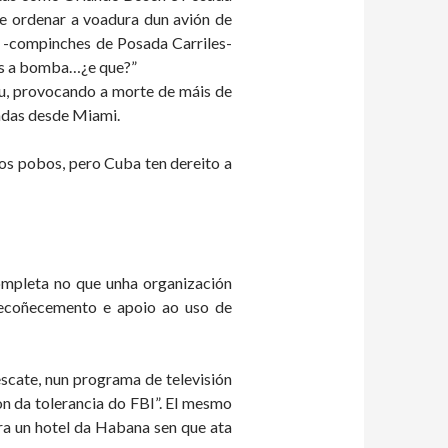
 e ordenar a voadura dun avión de
 -compinches de Posada Carriles-
mos a bomba…¿e que?”
iu, provocando a morte de máis de
radas desde Miami.
ros pobos, pero Cuba ten dereito a
mpleta no que unha organización
recoñecemento e apoio ao uso de
scate, nun programa de televisión
n da tolerancia do FBI”. El mesmo
ra un hotel da Habana sen que ata