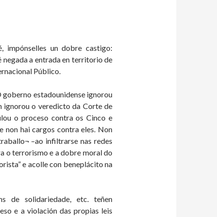
 impónselles un dobre castigo:
é negada a entrada en territorio de
rnacional Público.
 O goberno estadounidense ignorou
 ignorou o veredicto da Corte de
lou o proceso contra os Cinco e
e non hai cargos contra eles. Non
raballo¬ –ao infiltrarse nas redes
tra o terrorismo e a dobre moral do
ista” e acolle con beneplácito na
ións de solidariedade, etc. teñen
so e a violación das propias leis