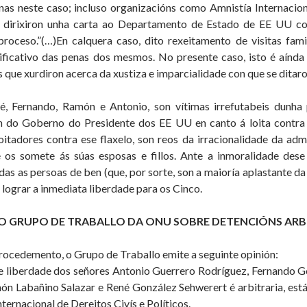
nas neste caso; incluso organizacións como Amnistía Internacio
 dirixiron unha carta ao Departamento de Estado de EE UU co
proceso.”(…)En calquera caso, dito rexeitamento de visitas famil
ificativo das penas dos mesmos. No presente caso, isto é aínda
s que xurdiron acerca da xustiza e imparcialidade con que se ditaro
é, Fernando, Ramón e Antonio, son vítimas irrefutabeis dunha
ón do Goberno do Presidente dos EE UU en canto á loita contra 
oitadores contra ese flaxelo, son reos da irracionalidade da adm
e os somete ás súas esposas e fillos. Ante a inmoralidade dese
das as persoas de ben (que, por sorte, son a maioría aplastante da
 lograr a inmediata liberdade para os Cinco.
O GRUPO DE TRABALLO DA ONU SOBRE DETENCIÓNS ARB
procedemento, o Grupo de Traballo emite a seguinte opinión:
de liberdade dos señores Antonio Guerrero Rodríguez, Fernando 
n Labañino Salazar e René González Sehwerert é arbitraria, está
ternacional de Dereitos Civís e Políticos.