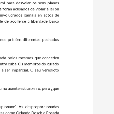
mi para desvelar os seus planos
 foran acusados de violar a lei ou
 involucrados xamais en actos de
de de acollerse á liberdade baixo
nco prisións diferentes, pechados
entada polos mesmos que conceden
contra cuba. Os membros do xurado
 a ser imparcial. O seu veredicto
como axente estranxeiro, pero ¿que
spionaxe”. As desproporcionadas
stas como Orlando Bosch e Posada