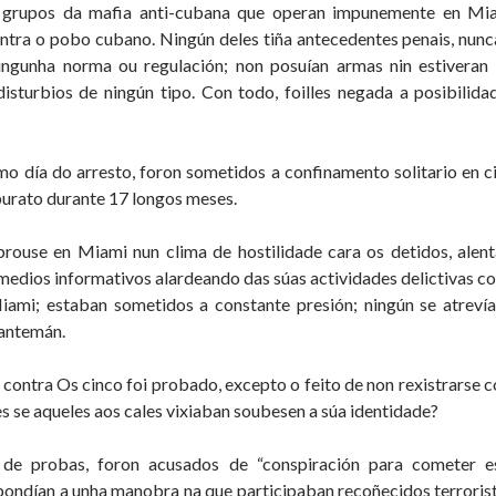
 grupos da mafia anti-cubana que operan impunemente en Mia
ontra o pobo cubano. Ningún deles tiña antecedentes penais, nunca
ningunha norma ou regulación; non posuían armas nin estiveran
disturbios de ningún tipo. Con todo, foilles negada a posibilida
 día do arresto, foron sometidos a confinamento solitario en ci
urato durante 17 longos meses.
brouse en Miami nun clima de hostilidade cara os detidos, al
 medios informativos alardeando das súas actividades delictivas 
iami; estaban sometidos a constante presión; ningún se atrevía
 antemán.
contra Os cinco foi probado, excepto o feito de non rexistrarse 
es se aqueles aos cales vixiaban soubesen a súa identidade?
 de probas, foron acusados de “conspiración para cometer e
pondían a unha manobra na que participaban recoñecidos terrori