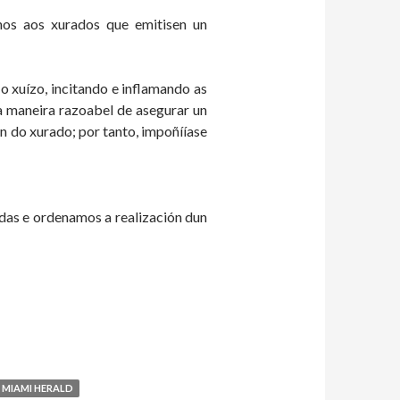
nos aos xurados que emitisen un
o xuízo, incitando e inflamando as
a maneira razoabel de asegurar un
 do xurado; por tanto, impoñííase
das e ordenamos a realización dun
 MIAMI HERALD