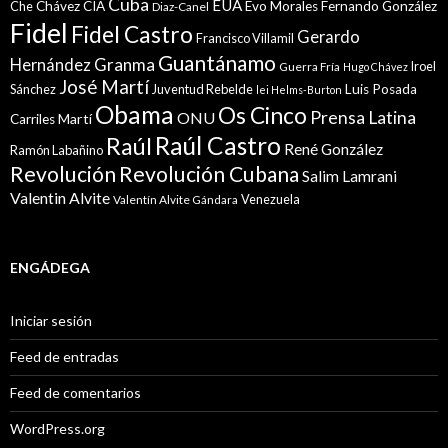
Cuba
EUA
Che
Chávez
CIA
Evo Morales
Fernando González
Diaz-Canel
Fidel
Fidel Castro
Gerardo
Francisco Villamil
Guantánamo
Granma
Hernández
Iroel
Guerra Fría
Hugo Chávez
José Martí
Sánchez
Juventud Rebelde
Luis Posada
lei Helms-Burton
Obama
Os Cinco
Prensa Latina
ONU
Martí
Carriles
Raúl Castro
Raúl
René González
Ramón Labañino
Revolución
Revolución Cubana
Salim Lamrani
Valentin Alvite
Venezuela
Valentín Alvite Gándara
ENGÁDEGA
Iniciar sesión
Feed de entradas
Feed de comentarios
WordPress.org