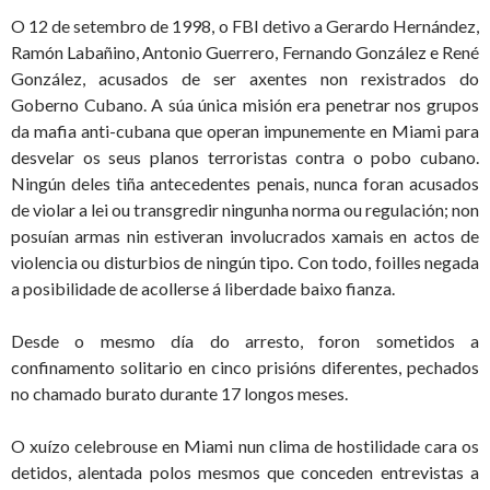
O 12 de setembro de 1998, o FBI detivo a Gerardo Hernández,
Ramón Labañino, Antonio Guerrero, Fernando González e René
González, acusados de ser axentes non rexistrados do
Goberno Cubano. A súa única misión era penetrar nos grupos
da mafia anti-cubana que operan impunemente en Miami para
desvelar os seus planos terroristas contra o pobo cubano.
Ningún deles tiña antecedentes penais, nunca foran acusados
de violar a lei ou transgredir ningunha norma ou regulación; non
posuían armas nin estiveran involucrados xamais en actos de
violencia ou disturbios de ningún tipo. Con todo, foilles negada
a posibilidade de acollerse á liberdade baixo fianza.
Desde o mesmo día do arresto, foron sometidos a
confinamento solitario en cinco prisións diferentes, pechados
no chamado burato durante 17 longos meses.
O xuízo celebrouse en Miami nun clima de hostilidade cara os
detidos, alentada polos mesmos que conceden entrevistas a