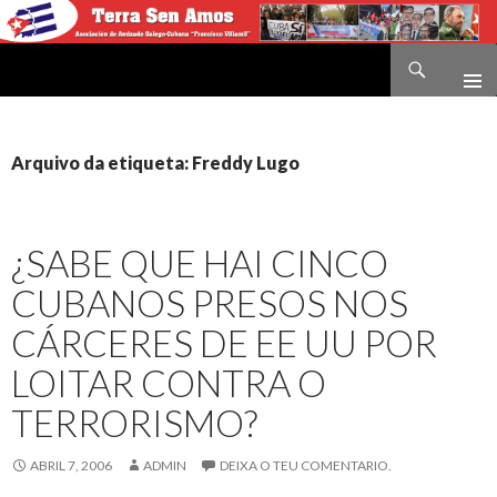
Buscar
Terra sen amos
IR
O
CONTIDO
Arquivo da etiqueta: Freddy Lugo
¿SABE QUE HAI CINCO
CUBANOS PRESOS NOS
CÁRCERES DE EE UU POR
LOITAR CONTRA O
TERRORISMO?
ABRIL 7, 2006
ADMIN
DEIXA O TEU COMENTARIO.