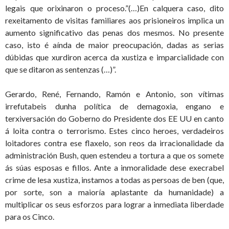
legais que orixinaron o proceso.”(…)En calquera caso, dito
rexeitamento de visitas familiares aos prisioneiros implica un
aumento significativo das penas dos mesmos. No presente
caso, isto é aínda de maior preocupación, dadas as serias
dúbidas que xurdiron acerca da xustiza e imparcialidade con
que se ditaron as sentenzas (…)”.
Gerardo, René, Fernando, Ramón e Antonio, son vítimas
irrefutabeis dunha política de demagoxia, engano e
terxiversación do Goberno do Presidente dos EE UU en canto
á loita contra o terrorismo. Estes cinco heroes, verdadeiros
loitadores contra ese flaxelo, son reos da irracionalidade da
administración Bush, quen estendeu a tortura a que os somete
ás súas esposas e fillos. Ante a inmoralidade dese execrabel
crime de lesa xustiza, instamos a todas as persoas de ben (que,
por sorte, son a maioría aplastante da humanidade) a
multiplicar os seus esforzos para lograr a inmediata liberdade
para os Cinco.