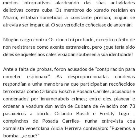
medios informativos alardeando das súas actividades
delictivas contra cuba. Os membros do xurado residían en
Miami; estaban sometidos a constante presión; ningún se
atrevía a ser imparcial. O seu veredicto coñecíase de antemán.
Ningún cargo contra Os cinco foi probado, excepto o feito de
non rexistrarse como axente estranxeiro, pero ¿que tería sido
deles se aqueles aos cales vixiaban soubesen a súa identidade?
Ante a falta de probas, foron acusados de “conspiración para
cometer espionaxe”. As desproporcionadas condenas
respondían a unha manobra na que participaban recoñecidos
terroristas como Orlando Bosch e Posada Carriles, acusados e
condenados por innumerabeis crimes; entre eles, planear e
ordenar a voadura dun avión de Cubana de Aviación con 73
pasaxeiros a bordo. Orlando Bosch e Freddy Lugo -
compinches de Posada Carriles- nunha entrevista coa
xornalista venezolana Alicia Herrera confesaron: “Puxemos a
bomba…¿e que?”