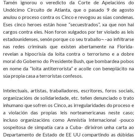
Tamén ignorou o veredicto da Corte de Apelacións do
Undécimo Circuíto de Atlanta, que o pasado 9 de agosto
anulou o proceso contra os Cinco e revogou as súas condenas.
Eses cinco heroes están hoxe “secuestrados”, xa que non hai
cargos contra eles. Non foron xulgados por ter violado as leis
estadounidenses, senón porque co seu traballo¬ –ao infiltrarse
nas redes criminais que existen abertamente na Florida-
revelan a hipocrisía da loita contra o terrorismo e a dobre
moral do Goberno do Presidente Bush, que bombardea pobos
en nome da “loita antiterrorista” e acolle con beneplácito na
súa propia casa a terroristas confesos.
Intelectuais, artistas, traballadores, escritores, foros sociais,
organizacións de solidariedade, etc. teñen denunciado o trato
inhumano que sofren os Cinco, as irregularidades do proceso e
a violación das propias leis norteamericanas neste caso;
incluso organizacións como Amnistía Internacional -pouco
sospeitosa de simpatía cara a Cuba- dirixiron unha carta ao
Departamento de Estado de EE UU compartindo as dúbidas