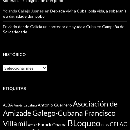
soberanía e a dignidade dun pobo
Yolanda Callejo Juanes
en
Deixade vivir a Cuba: pola vida, a soberanía
e a dignidade dun pobo
Enviado desde Galicia un contedor de ayuda a Cuba
en
Campaña de
Solidariedade
HISTÓRICO
Histórico
ETIQUETAS
Asociación de
Antonio Guerrero
ALBA
América Latina
Amizade Galego-Cubana Francisco
BLoqueo
Villamil
CELAC
Barack Obama
Aznar
Bush