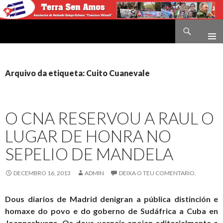
Buscar
Terra sen amos
IR
O
CONTIDO
Arquivo da etiqueta: Cuito Cuanevale
O CNA RESERVOU A RAUL O
LUGAR DE HONRA NO
SEPELIO DE MANDELA
DECEMBRO 16, 2013
ADMIN
DEIXA O TEU COMENTARIO.
Dous diarios de Madrid denigran a pública distinción e
homaxe do povo e do goberno de Sudáfrica a Cuba en
Joannesburgo. Os dous xornais apoian editorialmente a