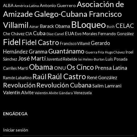
Asociación de
Antonio Guerrero
ALBA
América Latina
Amizade Galego-Cubana Francisco
BLoqueo
Villamil
CELAC
Barack Obama
Aznar
Bush
Cuba
EUA
Che
Chávez
CIA
Evo Morales
Fernando González
Diaz-Canel
Fidel
Fidel Castro
Gerardo
Francisco Villamil
Guantánamo
Granma
Hernández
Iroel
Guerra Fría
Hugo Chávez
José Martí
Sánchez
Juventud Rebelde
Luis Posada
lei Helms-Burton
Obama
Os Cinco
Prensa Latina
ONU
Martí
Carriles
Raúl Castro
Raúl
René González
Ramón Labañino
Revolución
Revolución Cubana
Salim Lamrani
Valentin Alvite
Venezuela
Valentín Alvite Gándara
ENGÁDEGA
Iniciar sesión