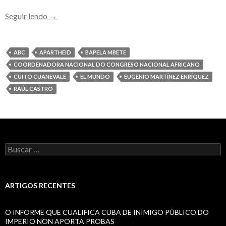
O
Seguir lendo
→
CNA
RESERVOU
A
ABC
APARTHEID
BAPELA MBETE
RAUL
COORDENADORA NACIONAL DO CONGRESO NACIONAL AFRICANO
O
CUITO CUANEVALE
EL MUNDO
EUGENIO MARTÍNEZ ENRÍQUEZ
LUGAR
RAÚL CASTRO
DE
HONRA
NO
SEPELIO
Buscar:
DE
MANDELA
ARTIGOS RECENTES
O INFORME QUE CUALIFICA CUBA DE INIMIGO PÚBLICO DO
IMPERIO NON APORTA PROBAS