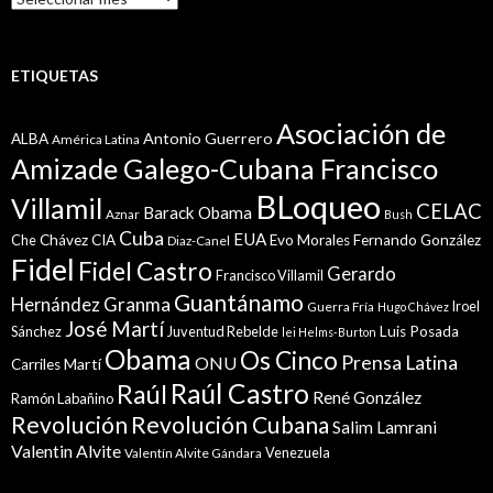
ETIQUETAS
Asociación de
Antonio Guerrero
ALBA
América Latina
Amizade Galego-Cubana Francisco
BLoqueo
Villamil
CELAC
Barack Obama
Aznar
Bush
Cuba
EUA
Che
Chávez
CIA
Evo Morales
Fernando González
Diaz-Canel
Fidel
Fidel Castro
Gerardo
Francisco Villamil
Guantánamo
Granma
Hernández
Iroel
Guerra Fría
Hugo Chávez
José Martí
Sánchez
Juventud Rebelde
Luis Posada
lei Helms-Burton
Obama
Os Cinco
Prensa Latina
ONU
Martí
Carriles
Raúl Castro
Raúl
René González
Ramón Labañino
Revolución
Revolución Cubana
Salim Lamrani
Valentin Alvite
Venezuela
Valentín Alvite Gándara