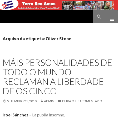
Buscar
Terra sen amos
IR
O
CONTIDO
Arquivo da etiqueta: Oliver Stone
MÁIS PERSONALIDADES DE
TODO O MUNDO
RECLAMAN A LIBERDADE
DE OS CINCO
SETEMBRO 21, 2010
ADMIN
DEIXA O TEU COMENTARIO.
Iroel Sánchez
–
La pupila insomne
.