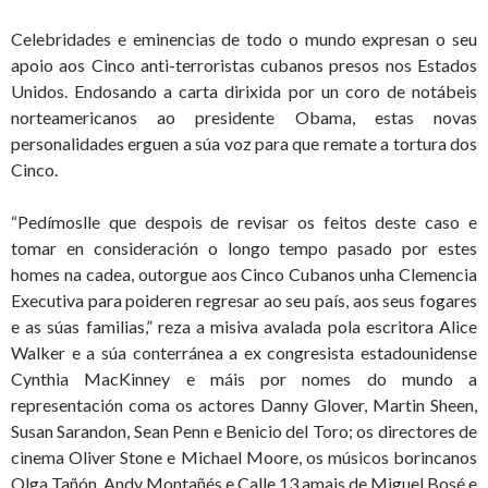
Celebridades e eminencias de todo o mundo expresan o seu
apoio aos Cinco anti-terroristas cubanos presos nos Estados
Unidos. Endosando a carta dirixida por un coro de notábeis
norteamericanos ao presidente Obama, estas novas
personalidades erguen a súa voz para que remate a tortura dos
Cinco.
“Pedímoslle que despois de revisar os feitos deste caso e
tomar en consideración o longo tempo pasado por estes
homes na cadea, outorgue aos Cinco Cubanos unha Clemencia
Executiva para poideren regresar ao seu país, aos seus fogares
e as súas familias,” reza a misiva avalada pola escritora Alice
Walker e a súa conterránea a ex congresista estadounidense
Cynthia MacKinney e máis por nomes do mundo a
representación coma os actores Danny Glover, Martin Sheen,
Susan Sarandon, Sean Penn e Benicio del Toro; os directores de
cinema Oliver Stone e Michael Moore, os músicos borincanos
Olga Tañón, Andy Montañés e Calle 13 amais de Miguel Bosé e