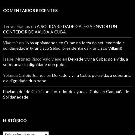
COMENTARIOS RECENTES
Terrasenamos
en
A SOLIDARIEDADE GALEGA ENVIOU UN
CONTEDOR DE AXUDA A CUBA
Vladimir
en
“Nós apoiámonos en Cuba: na forza do seu exemplo e
solidariedade” (Francisco Sebio, presidente da Francisco Villamil)
Isabel Mrtínez-Risco Valdivieso
en
Deixade vivir a Cuba: pola vida, a
soberanía e a dignidade dun pobo
Yolanda Callejo Juanes
en
Deixade vivir a Cuba: pola vida, a soberanía
e a dignidade dun pobo
Enviado desde Galicia un contedor de ayuda a Cuba
en
Campaña de
Solidariedade
HISTÓRICO
Histórico