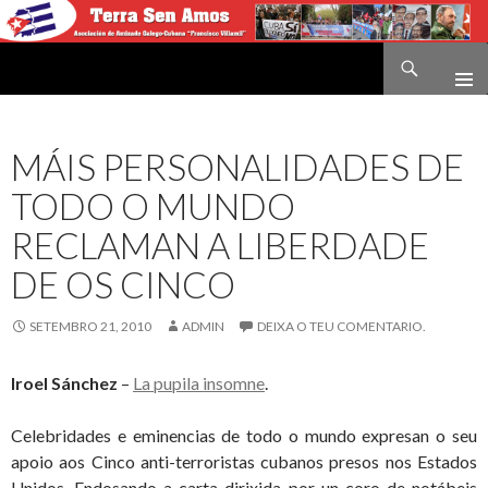
Buscar
Terra sen amos
IR
O
CONTIDO
MÁIS PERSONALIDADES DE
TODO O MUNDO
RECLAMAN A LIBERDADE
DE OS CINCO
SETEMBRO 21, 2010
ADMIN
DEIXA O TEU COMENTARIO.
Iroel Sánchez
–
La pupila insomne
.
Celebridades e eminencias de todo o mundo expresan o seu
apoio aos Cinco anti-terroristas cubanos presos nos Estados
Unidos. Endosando a carta dirixida por un coro de notábeis