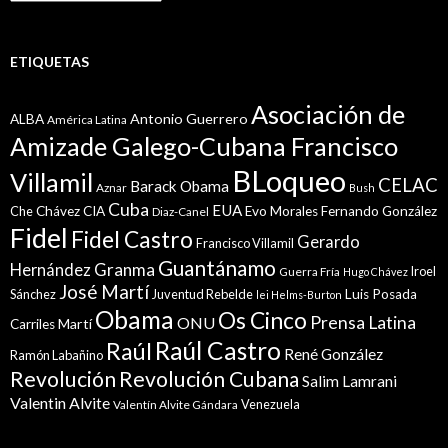
ETIQUETAS
Asociación de
Antonio Guerrero
ALBA
América Latina
Amizade Galego-Cubana Francisco
BLoqueo
Villamil
CELAC
Barack Obama
Aznar
Bush
Cuba
EUA
Che
Chávez
CIA
Evo Morales
Fernando González
Diaz-Canel
Fidel
Fidel Castro
Gerardo
Francisco Villamil
Guantánamo
Granma
Hernández
Iroel
Guerra Fría
Hugo Chávez
José Martí
Sánchez
Juventud Rebelde
Luis Posada
lei Helms-Burton
Obama
Os Cinco
Prensa Latina
ONU
Martí
Carriles
Raúl Castro
Raúl
René González
Ramón Labañino
Revolución
Revolución Cubana
Salim Lamrani
Valentin Alvite
Venezuela
Valentín Alvite Gándara