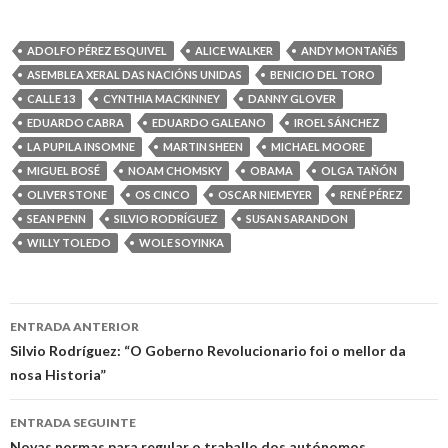
ADOLFO PÉREZ ESQUIVEL
ALICE WALKER
ANDY MONTAÑÉS
ASEMBLEA XERAL DAS NACIÓNS UNIDAS
BENICIO DEL TORO
CALLE 13
CYNTHIA MACKINNEY
DANNY GLOVER
EDUARDO CABRA
EDUARDO GALEANO
IROEL SÁNCHEZ
LA PUPILA INSOMNE
MARTIN SHEEN
MICHAEL MOORE
MIGUEL BOSÉ
NOAM CHOMSKY
OBAMA
OLGA TAÑÓN
OLIVER STONE
OS CINCO
OSCAR NIEMEYER
RENÉ PÉREZ
SEAN PENN
SILVIO RODRÍGUEZ
SUSAN SARANDON
WILLY TOLEDO
WOLE SOYINKA
Ir
ENTRADA ANTERIOR
a
Silvio Rodríguez: “O Goberno Revolucionario foi o mellor da
nosa Historia”
entrada
ENTRADA SEGUINTE
Novas normas para regular o traballo dos autónomos