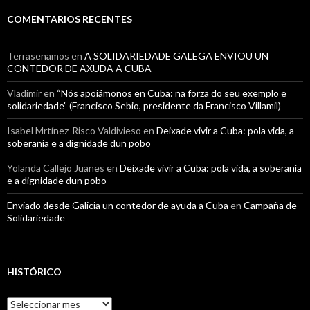
COMENTARIOS RECENTES
Terrasenamos
en
A SOLIDARIEDADE GALEGA ENVIOU UN
CONTEDOR DE AXUDA A CUBA
Vladimir
en
“Nós apoiámonos en Cuba: na forza do seu exemplo e
solidariedade” (Francisco Sebio, presidente da Francisco Villamil)
Isabel Mrtínez-Risco Valdivieso
en
Deixade vivir a Cuba: pola vida, a
soberanía e a dignidade dun pobo
Yolanda Callejo Juanes
en
Deixade vivir a Cuba: pola vida, a soberanía
e a dignidade dun pobo
Enviado desde Galicia un contedor de ayuda a Cuba
en
Campaña de
Solidariedade
HISTÓRICO
Histórico