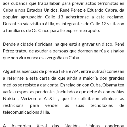
aos cubanos que traballaban para previr actos terroristas en
Cuba e nos Estados Unidos, René Pérez e Eduardo Cabra, da
popular agrupación Calle 13 adheríronse a este reclamo.
Durante a súa visita a á Illa, os integrantes de Calle 13 visitaron
a familiares de Os Cinco para lle expresaren apoio.
Dende a cidade floridana, na que está a gravar un disco, René
Pérez tratou de axudar a persoas que dormen na rúa e sinalou
que non vira nunca esa vergoña en Cuba.
Algunhas axencias de prensa (EFE e AP , entre outras) comezan
a referirse a esta carta da que aínda a maioría dos grandes
medios se resiste a dar conta. En relación con Cuba, Obama ten
varias respostas pendentes, incluíndo a que debe ás compañías
Nokia , Verizon e AT&T , que lle solicitaron eliminar as
restricións para vender as súas tecnoloxías de
telecomunicacións á Illa.
A Asemblea Xeral das Nacións Unidas condenou