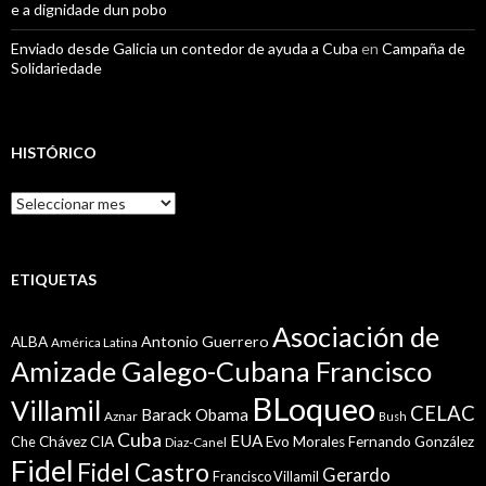
e a dignidade dun pobo
Enviado desde Galicia un contedor de ayuda a Cuba
en
Campaña de
Solidariedade
HISTÓRICO
Histórico
ETIQUETAS
Asociación de
Antonio Guerrero
ALBA
América Latina
Amizade Galego-Cubana Francisco
BLoqueo
Villamil
CELAC
Barack Obama
Aznar
Bush
Cuba
EUA
Che
Chávez
CIA
Evo Morales
Fernando González
Diaz-Canel
Fidel
Fidel Castro
Gerardo
Francisco Villamil