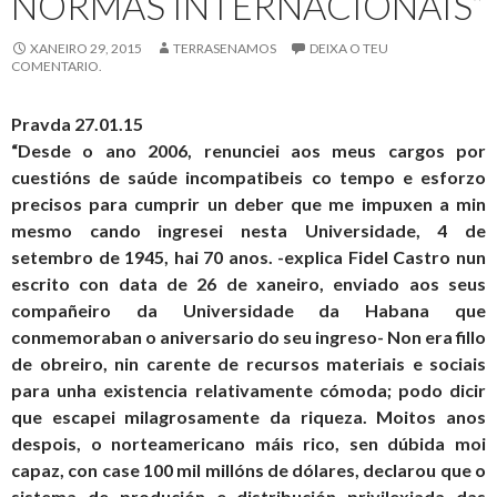
NORMAS INTERNACIONAIS”
XANEIRO 29, 2015
TERRASENAMOS
DEIXA O TEU
COMENTARIO.
Pravda 27.01.15
“Desde o ano 2006, renunciei aos meus cargos por
cuestións de saúde incompatibeis co tempo e esforzo
precisos para cumprir un deber que me impuxen a min
mesmo cando ingresei nesta Universidade, 4 de
setembro de 1945, hai 70 anos. -explica Fidel Castro nun
escrito con data de 26 de xaneiro, enviado aos seus
compañeiro da Universidade da Habana que
conmemoraban o aniversario do seu ingreso- Non era fillo
de obreiro, nin carente de recursos materiais e sociais
para unha existencia relativamente cómoda; podo dicir
que escapei milagrosamente da riqueza. Moitos anos
despois, o norteamericano máis rico, sen dúbida moi
capaz, con case 100 mil millóns de dólares, declarou que o
sistema de produción e distribución privilexiada das