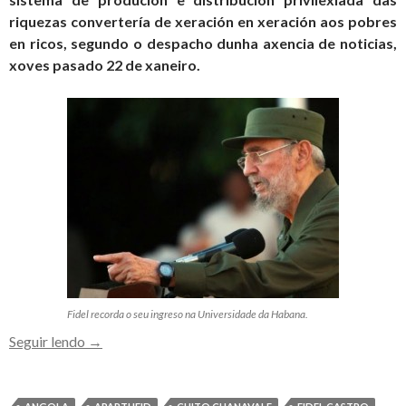
riquezas convertería de xeración en xeración aos pobres
en ricos, segundo o despacho dunha axencia de noticias,
xoves pasado 22 de xaneiro.
Fidel recorda o seu ingreso na Universidade da Habana.
Fidel
Seguir lendo
→
na
Universidade
da