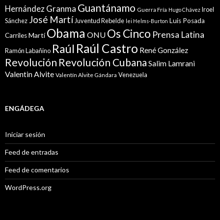
Guantánamo
Granma
Hernández
Iroel
Guerra Fría
Hugo Chávez
José Martí
Sánchez
Juventud Rebelde
Luis Posada
lei Helms-Burton
Obama
Os Cinco
Prensa Latina
ONU
Martí
Carriles
Raúl Castro
Raúl
René González
Ramón Labañino
Revolución
Revolución Cubana
Salim Lamrani
Valentin Alvite
Venezuela
Valentín Alvite Gándara
ENGÁDEGA
Iniciar sesión
Feed de entradas
Feed de comentarios
WordPress.org