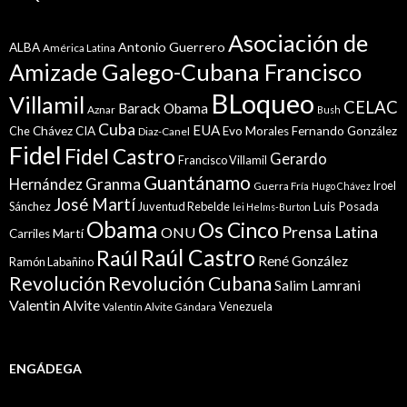
Asociación de
Antonio Guerrero
ALBA
América Latina
Amizade Galego-Cubana Francisco
BLoqueo
Villamil
CELAC
Barack Obama
Aznar
Bush
Cuba
EUA
Che
Chávez
CIA
Evo Morales
Fernando González
Diaz-Canel
Fidel
Fidel Castro
Gerardo
Francisco Villamil
Guantánamo
Granma
Hernández
Iroel
Guerra Fría
Hugo Chávez
José Martí
Sánchez
Juventud Rebelde
Luis Posada
lei Helms-Burton
Obama
Os Cinco
Prensa Latina
ONU
Martí
Carriles
Raúl Castro
Raúl
René González
Ramón Labañino
Revolución
Revolución Cubana
Salim Lamrani
Valentin Alvite
Venezuela
Valentín Alvite Gándara
ENGÁDEGA