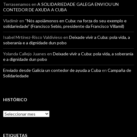
Terrasenamos
en
A SOLIDARIEDADE GALEGA ENVIOU UN
CONTEDOR DE AXUDA A CUBA
Vladimir
en
“Nós apoiámonos en Cuba: na forza do seu exemplo e
solidariedade” (Francisco Sebio, presidente da Francisco Villamil)
Isabel Mrtínez-Risco Valdivieso
en
Deixade vivir a Cuba: pola vida, a
soberanía e a dignidade dun pobo
Yolanda Callejo Juanes
en
Deixade vivir a Cuba: pola vida, a soberanía
e a dignidade dun pobo
Enviado desde Galicia un contedor de ayuda a Cuba
en
Campaña de
Solidariedade
HISTÓRICO
Histórico
ETIQUETAS