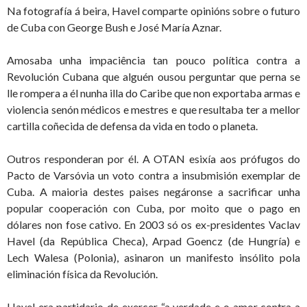
Na fotografía á beira, Havel comparte opinións sobre o futuro
de Cuba con George Bush e José María Aznar.
Amosaba unha impaciência tan pouco política contra a
Revolución Cubana que alguén ousou perguntar que perna se
lle rompera a él nunha illa do Caribe que non exportaba armas e
violencia senón médicos e mestres e que resultaba ter a mellor
cartilla coñecida de defensa da vida en todo o planeta.
Outros responderan por él. A OTAN esixía aos prófugos do
Pacto de Varsóvia un voto contra a insubmisión exemplar de
Cuba. A maioria destes paises negáronse a sacrificar unha
popular cooperación con Cuba, por moito que o pago en
dólares non fose cativo. En 2003 só os ex-presidentes Vaclav
Havel (da República Checa), Arpad Goencz (de Hungría) e
Lech Walesa (Polonia), asinaron un manifesto insólito pola
eliminación física da Revolución.
Havel era partidario de exercer “a verdade e o amor contra a