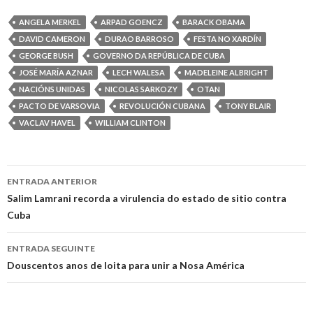
ANGELA MERKEL
ARPAD GOENCZ
BARACK OBAMA
DAVID CAMERON
DURAO BARROSO
FESTA NO XARDÍN
GEORGE BUSH
GOVERNO DA REPÚBLICA DE CUBA
JOSÉ MARÍA AZNAR
LECH WALESA
MADELEINE ALBRIGHT
NACIÓNS UNIDAS
NICOLAS SARKOZY
OTAN
PACTO DE VARSOVIA
REVOLUCIÓN CUBANA
TONY BLAIR
VACLAV HAVEL
WILLIAM CLINTON
Ir
ENTRADA ANTERIOR
a
Salim Lamrani recorda a virulencia do estado de sitio contra
Cuba
entrada
ENTRADA SEGUINTE
Douscentos anos de loita para unir a Nosa América