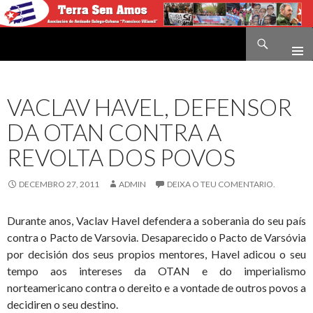
Buscar
Terra sen amos
IR
O
CONTIDO
VACLAV HAVEL, DEFENSOR
DA OTAN CONTRA A
REVOLTA DOS POVOS
DECEMBRO 27, 2011
ADMIN
DEIXA O TEU COMENTARIO.
Durante anos, Vaclav Havel defendera a soberania do seu país
contra o Pacto de Varsovia. Desaparecido o Pacto de Varsóvia
por decisión dos seus propios mentores, Havel adicou o seu
tempo aos intereses da OTAN e do imperialismo
norteamericano contra o dereito e a vontade de outros povos a
decidiren o seu destino.