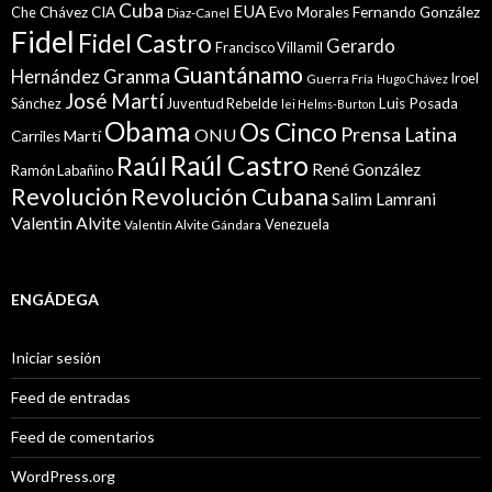
Cuba
EUA
Che
Chávez
CIA
Evo Morales
Fernando González
Diaz-Canel
Fidel
Fidel Castro
Gerardo
Francisco Villamil
Guantánamo
Granma
Hernández
Iroel
Guerra Fría
Hugo Chávez
José Martí
Sánchez
Juventud Rebelde
Luis Posada
lei Helms-Burton
Obama
Os Cinco
Prensa Latina
ONU
Martí
Carriles
Raúl Castro
Raúl
René González
Ramón Labañino
Revolución
Revolución Cubana
Salim Lamrani
Valentin Alvite
Venezuela
Valentín Alvite Gándara
ENGÁDEGA
Iniciar sesión
Feed de entradas
Feed de comentarios
WordPress.org