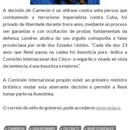
A decisión de Cameron é un aldraxe contra unha persoa que
combatendo o terrorismo imperialista contra Cuba, foi
privado de liberdade durante trece anos, mediante un proceso
sen garantías e con ocultación de probas fundamentais da
defensa. Londres abdica do seu orgullo comopolita e faise
provinciana por orde dos Estados Unidos. “Cada día dos 13
anos que René pasou na cadea foi inxusticia pura -indica a
Comisión Internacional dos Cinco- e negarlle o visado en vista
da sentencia, é una inxustiza a maiores”.
A Comisión Internacional propón esixir ao primeiro ministro
británico mudar esta aberrante decisión e permitir a René
tomar parte na Asemblea.
O correio do xefe do goberno, pode accederse
neste enlace
.
CAMERON
LISA HOWARD
OS CINCO
RENÉ GONZÁLEZ