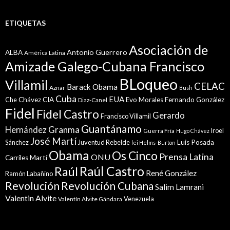
ETIQUETAS
Asociación de
Antonio Guerrero
ALBA
América Latina
Amizade Galego-Cubana Francisco
BLoqueo
Villamil
CELAC
Barack Obama
Aznar
Bush
Cuba
EUA
Che
Chávez
CIA
Evo Morales
Fernando González
Diaz-Canel
Fidel
Fidel Castro
Gerardo
Francisco Villamil
Guantánamo
Granma
Hernández
Iroel
Guerra Fría
Hugo Chávez
José Martí
Sánchez
Juventud Rebelde
Luis Posada
lei Helms-Burton
Obama
Os Cinco
Prensa Latina
ONU
Martí
Carriles
Raúl Castro
Raúl
René González
Ramón Labañino
Revolución
Revolución Cubana
Salim Lamrani
Valentin Alvite
Venezuela
Valentín Alvite Gándara