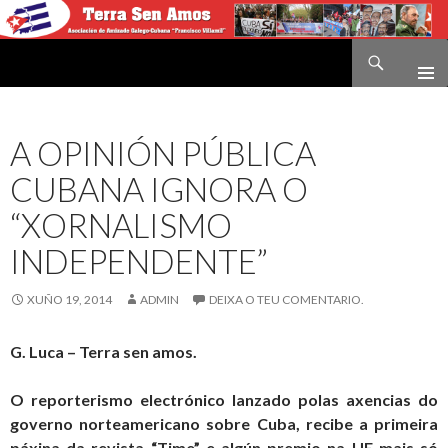
Buscar
Terra sen amos
IR
O
CONTIDO
A OPINIÓN PÚBLICA
CUBANA IGNORA O
“XORNALISMO
INDEPENDENTE”
XUÑO 19, 2014
ADMIN
DEIXA O TEU COMENTARIO.
G. Luca – Terra sen amos.
O reporterismo electrónico lanzado polas axencias do
governo norteamericano sobre Cuba, recibe a primeira
páxina da revista “Time” e algún premio na UE mais só