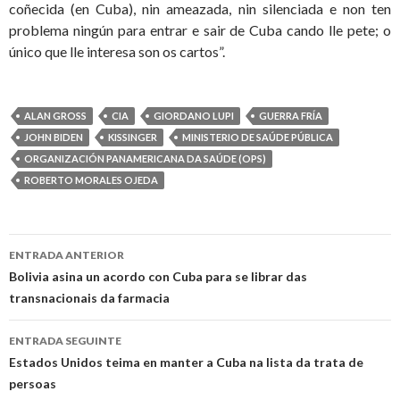
coñecida (en Cuba), nin ameazada, nin silenciada e non ten
problema ningún para entrar e sair de Cuba cando lle pete; o
único que lle interesa son os cartos”.
ALAN GROSS
CIA
GIORDANO LUPI
GUERRA FRÍA
JOHN BIDEN
KISSINGER
MINISTERIO DE SAÚDE PÚBLICA
ORGANIZACIÓN PANAMERICANA DA SAÚDE (OPS)
ROBERTO MORALES OJEDA
Ir
ENTRADA ANTERIOR
a
Bolivia asina un acordo con Cuba para se librar das
transnacionais da farmacia
entrada
ENTRADA SEGUINTE
Estados Unidos teima en manter a Cuba na lista da trata de
persoas