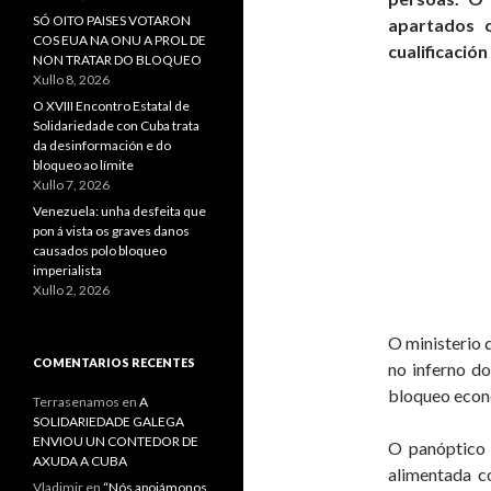
SÓ OITO PAISES VOTARON
apartados 
COS EUA NA ONU A PROL DE
cualificació
NON TRATAR DO BLOQUEO
Xullo 8, 2026
O XVIII Encontro Estatal de
Solidariedade con Cuba trata
da desinformación e do
bloqueo ao límite
Xullo 7, 2026
Venezuela: unha desfeita que
pon á vista os graves danos
causados polo bloqueo
imperialista
Xullo 2, 2026
O ministerio 
COMENTARIOS RECENTES
no inferno do
bloqueo econó
Terrasenamos
en
A
SOLIDARIEDADE GALEGA
ENVIOU UN CONTEDOR DE
O panóptico 
AXUDA A CUBA
alimentada c
Vladimir
en
“Nós apoiámonos