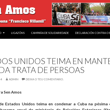
O
LIGAZÓNS
CAMPAÑA DE SOLIDARIEDADE
DECLARACIÓN CONTRA O
OS UNIDOS TEIMA EN MANTE
 DA TRATA DE PERSOAS
14
ADMIN
DEIXA O TEU COMENTARIO.
ra Sen Amos
e Estados Unidos teima en condenar a Cuba na pésima ca
baremo anual do ministerio de Relacións Exteriores (
St