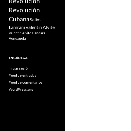
Revolución
Revolución
Cubana
Salim
Valentin Alvite
Lamrani
Valentín Alvite Gándara
Venezuela
ENGÁDEGA
Iniciar sesión
Feed de entradas
Feed de comentarios
WordPress.org