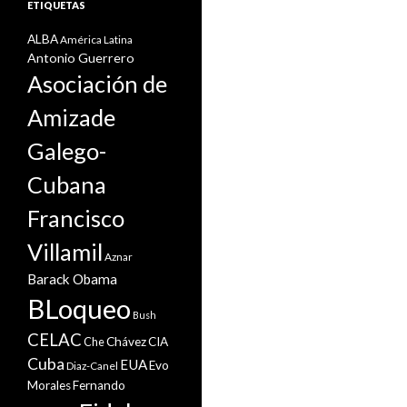
ETIQUETAS
ALBA
América Latina
Antonio Guerrero
Asociación de
Amizade
Galego-
Cubana
Francisco
Villamil
Aznar
Barack Obama
BLoqueo
Bush
CELAC
Che
Chávez
CIA
Cuba
EUA
Evo
Diaz-Canel
Morales
Fernando