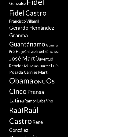
Fidel
González
Fidel Castro
Francisco Villamil
Gerardo Hernández
Granma
Guantánamo
Guerra
Iroel Sánchez
Fría
Hugo Chávez
José Martí
Juventud
Rebelde
Luis
lei Helms-Burton
Martí
Posada Carriles
Obama
Os
ONU
Cinco
Prensa
Latina
Ramón Labañino
Raúl
Raúl
Castro
René
González