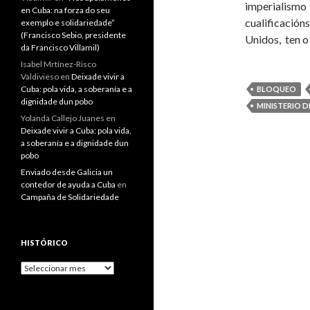
imperialismo
en Cuba: na forza do seu
cualificació
exemplo e solidariedade”
(Francisco Sebio, presidente
Unidos, ten 
da Francisco Villamil)
Isabel Mrtínez-Risco
Valdivieso
en
Deixade vivir a
Cuba: pola vida, a soberanía e a
BLOQUEO
dignidade dun pobo
MINISTERIO D
Yolanda Callejo Juanes
en
Deixade vivir a Cuba: pola vida,
a soberanía e a dignidade dun
pobo
Enviado desde Galicia un
contedor de ayuda a Cuba
en
Campaña de Solidariedade
HISTÓRICO
Histórico