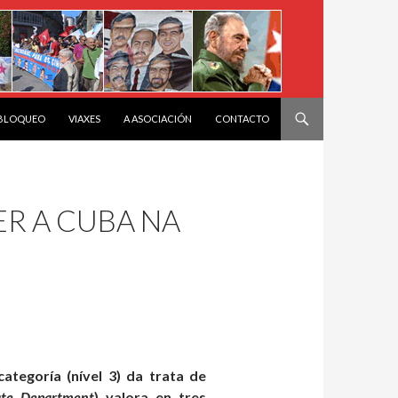
 BLOQUEO
VIAXES
A ASOCIACIÓN
CONTACTO
R A CUBA NA
tegoría (nível 3) da trata de
ate Department
) valora en tres