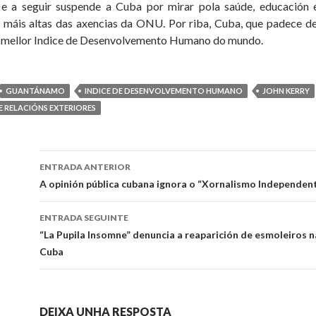
 e a seguir suspende a Cuba por mirar pola saúde, educación 
ns máis altas das axencias da ONU. Por riba, Cuba, que padece 
o mellor Indice de Desenvolvemento Humano do mundo.
GUANTÁNAMO
INDICE DE DESENVOLVEMENTO HUMANO
JOHN KERRY
E RELACIÓNS EXTERIORES
Ir
ENTRADA ANTERIOR
a
A opinión pública cubana ignora o “Xornalismo Independen
entrada
ENTRADA SEGUINTE
“La Pupila Insomne” denuncia a reaparición de esmoleiros n
Cuba
DEIXA UNHA RESPOSTA