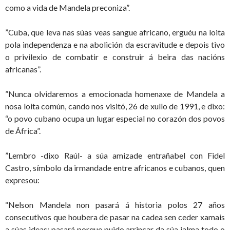
como a vida de Mandela preconiza”.
”Cuba, que leva nas súas veas sangue africano, erguéu na loita
pola independenza e na abolición da escravitude e depois tivo
o privilexio de combatir e construir á beira das nacións
africanas”.
”Nunca olvidaremos a emocionada homenaxe de Mandela a
nosa loita común, cando nos visitó, 26 de xullo de 1991, e dixo:
“o povo cubano ocupa un lugar especial no corazón dos povos
de África”.
”Lembro -dixo Raúl- a súa amizade entrañabel con Fidel
Castro, símbolo da irmandade entre africanos e cubanos, quen
expresou:
“Nelson Mandela non pasará á historia polos 27 años
consecutivos que houbera de pasar na cadea sen ceder xamais
a súas ideas; pasará porque puido arrincar da súa ialma todo o