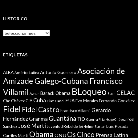
HISTÓRICO
Histórico
ETIQUETAS
Asociación de
Antonio Guerrero
ALBA
América Latina
Amizade Galego-Cubana Francisco
BLoqueo
Villamil
CELAC
Barack Obama
Aznar
Bush
Cuba
EUA
Che
Chávez
CIA
Evo Morales
Fernando González
Diaz-Canel
Fidel
Fidel Castro
Gerardo
Francisco Villamil
Guantánamo
Granma
Hernández
Iroel
Guerra Fría
Hugo Chávez
José Martí
Sánchez
Juventud Rebelde
Luis Posada
lei Helms-Burton
Obama
Os Cinco
Prensa Latina
ONU
Martí
Carriles