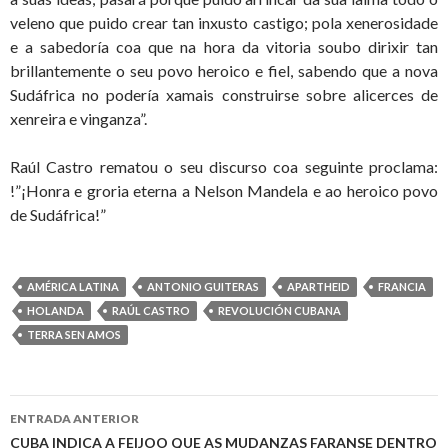
veleno que puido crear tan inxusto castigo; pola xenerosidade
e a sabedoría coa que na hora da vitoria soubo dirixir tan
brillantemente o seu povo heroico e fiel, sabendo que a nova
Sudáfrica no podería xamais construirse sobre alicerces de
xenreira e vinganza”.
Raúl Castro rematou o seu discurso coa seguinte proclama:
!”¡Honra e groria eterna a Nelson Mandela e ao heroico povo
de Sudáfrica!”
AMÉRICA LATINA
ANTONIO GUITERAS
APARTHEID
FRANCIA
HOLANDA
RAÚL CASTRO
REVOLUCIÓN CUBANA
TERRA SEN AMOS
Ir
ENTRADA ANTERIOR
a
CUBA INDICA A FEIJOO QUE AS MUDANZAS FARANSE DENTRO