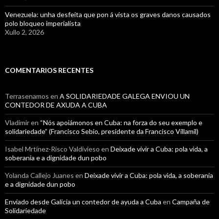
Venezuela: unha desfeita que pon á vista os graves danos causados
polo bloqueo imperialista
Xullo 2, 2026
COMENTARIOS RECENTES
Terrasenamos
en
A SOLIDARIEDADE GALEGA ENVIOU UN
CONTEDOR DE AXUDA A CUBA
Vladimir
en
“Nós apoiámonos en Cuba: na forza do seu exemplo e
solidariedade” (Francisco Sebio, presidente da Francisco Villamil)
Isabel Mrtínez-Risco Valdivieso
en
Deixade vivir a Cuba: pola vida, a
soberanía e a dignidade dun pobo
Yolanda Callejo Juanes
en
Deixade vivir a Cuba: pola vida, a soberanía
e a dignidade dun pobo
Enviado desde Galicia un contedor de ayuda a Cuba
en
Campaña de
Solidariedade