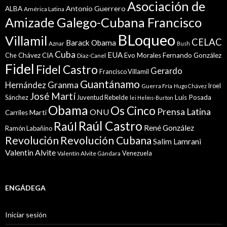
Asociación de
Antonio Guerrero
ALBA
América Latina
Amizade Galego-Cubana Francisco
BLoqueo
Villamil
CELAC
Barack Obama
Aznar
Bush
Cuba
EUA
Che
Chávez
CIA
Evo Morales
Fernando González
Diaz-Canel
Fidel
Fidel Castro
Gerardo
Francisco Villamil
Guantánamo
Granma
Hernández
Iroel
Guerra Fría
Hugo Chávez
José Martí
Sánchez
Juventud Rebelde
Luis Posada
lei Helms-Burton
Obama
Os Cinco
Prensa Latina
ONU
Martí
Carriles
Raúl Castro
Raúl
René González
Ramón Labañino
Revolución
Revolución Cubana
Salim Lamrani
Valentin Alvite
Venezuela
Valentín Alvite Gándara
ENGÁDEGA
Iniciar sesión