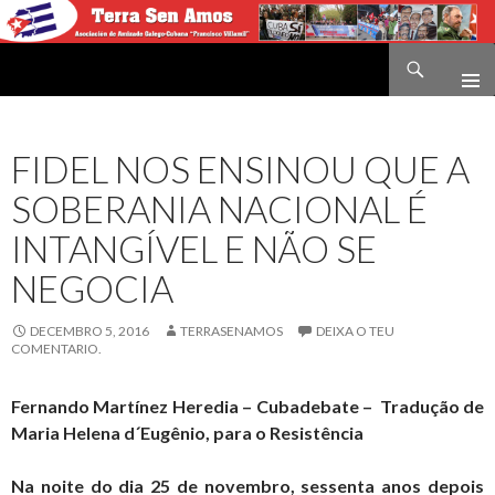
Buscar
Terra sen amos
IR
O
CONTIDO
FIDEL NOS ENSINOU QUE A
SOBERANIA NACIONAL É
INTANGÍVEL E NÃO SE
NEGOCIA
DECEMBRO 5, 2016
TERRASENAMOS
DEIXA O TEU
COMENTARIO.
Fernando Martínez Heredia – Cubadebate – Tradução de
Maria Helena d´Eugênio, para o Resistência
Na noite do dia 25 de novembro, sessenta anos depois