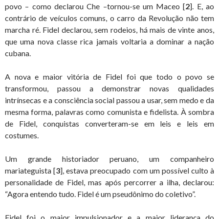
povo – como declarou Che –tornou-se um Maceo [
2
]. E, ao
contrário de veículos comuns, o carro da Revolução não tem
marcha ré. Fidel declarou, sem rodeios, há mais de vinte anos,
que uma nova classe rica jamais voltaria a dominar a nação
cubana.
A nova e maior vitória de Fidel foi que todo o povo se
transformou, passou a demonstrar novas qualidades
intrínsecas e a consciência social passou a usar, sem medo e da
mesma forma, palavras como comunista e fidelista. À sombra
de Fidel, conquistas converteram-se em leis e leis em
costumes.
Um grande historiador peruano, um companheiro
mariateguista [
3
], estava preocupado com um possível culto à
personalidade de Fidel, mas após percorrer a ilha, declarou:
“Agora entendo tudo. Fidel é um pseudônimo do coletivo”.
Fidel foi o maior impulsionador e a maior liderança do