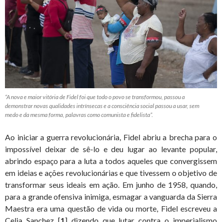
“A nova e maior vitória de Fidel foi que todo o povo se transformou, passou a
demonstrar novas qualidades intrínsecas e a consciência social passou a usar, sem
medo e da mesma forma, palavras como comunista e fidelista”.
Ao iniciar a guerra revolucionária, Fidel abriu a brecha para o
impossível deixar de sê-lo e deu lugar ao levante popular,
abrindo espaço para a luta a todos aqueles que convergissem
em ideias e ações revolucionárias e que tivessem o objetivo de
transformar seus ideais em ação. Em junho de 1958, quando,
para a grande ofensiva inimiga, esmagar a vanguarda da Sierra
Maestra era uma questão de vida ou morte, Fidel escreveu a
Celia Sanchez [
1
] dizendo que lutar contra o imperialismo