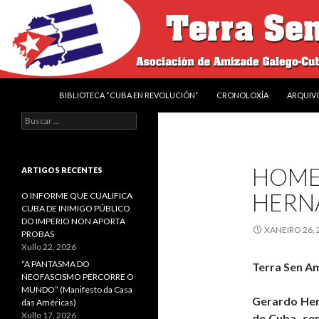
IR O CONTIDO
Buscar
Terra sen amos
BIBLIOTECA “CUBA EN REVOLUCIÓN”
CRONOLOXÍA
ARQUIV
Asociación de Amizade Galego-
Buscar:
Cubana “Francisco Villamil"
HOME
ARTIGOS RECENTES
HERN
O INFORME QUE CUALIFICA
CUBA DE INIMIGO PÚBLICO
DO IMPERIO NON APORTA
XANEIRO 26, 
PROBAS
Xullo 22, 2026
“A PANTASMA DO
Terra Sen A
NEOFASCISMO PERCORRE O
MUNDO” (Manifesto da Casa
Gerardo Hern
das Américas)
Xullo 17, 2026
de Cuba, sen