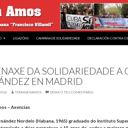
O
LIGAZÓNS
CAMPAÑA DE SOLIDARIEDADE
DECLARACIÓN CONTRA O
NAXE DA SOLIDARIEDADE A
ÁNDEZ EN MADRID
2016
TERRASENAMOS
DEIXA O TEU COMENTARIO.
mos – Axencias
ández Nordelo (Habana, 1965) graduado do Instituto Superi
tenciado a dúas perpetuas e 15 anos de cadea a maiores po