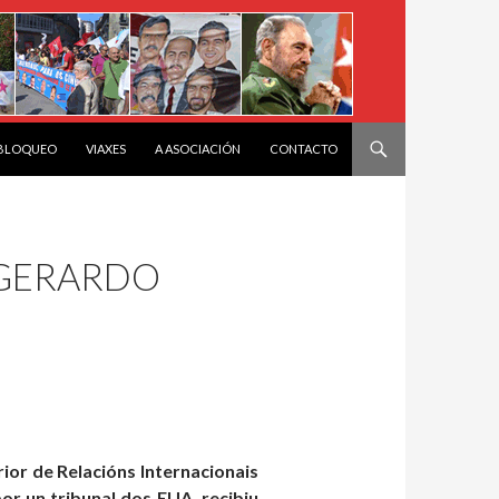
 BLOQUEO
VIAXES
A ASOCIACIÓN
CONTACTO
 GERARDO
or de Relacións Internacionais
r un tribunal dos EUA, recibiu