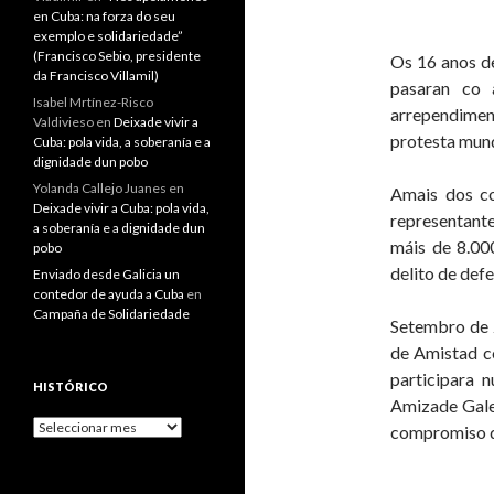
en Cuba: na forza do seu
exemplo e solidariedade”
(Francisco Sebio, presidente
Os 16 anos de
da Francisco Villamil)
pasaran co 
Isabel Mrtínez-Risco
arrependiment
Valdivieso
en
Deixade vivir a
protesta mund
Cuba: pola vida, a soberanía e a
dignidade dun pobo
Yolanda Callejo Juanes
en
Amais dos co
Deixade vivir a Cuba: pola vida,
representant
a soberanía e a dignidade dun
máis de 8.00
pobo
delito de def
Enviado desde Galicia un
contedor de ayuda a Cuba
en
Campaña de Solidariedade
Setembro de 
de Amistad co
participara 
HISTÓRICO
Amizade Galeg
Histórico
compromiso de