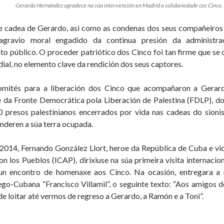
Gerardo Hernández agradece na súa intervención en Madrid a solidariedade cos Cinco.
 cadea de Gerardo, asi como as condenas dos seus compañeiros an
agravio moral engadido da continua presión da administr
o público. O proceder patriótico dos Cinco foi tan firme que se 
ial, no elemento clave da rendición dos seus captores.
mités para a liberación dos Cinco que acompañaron a Gerard
e da Fronte Democrática pola Liberación de Palestina (FDLP), d
0 presos palestinianos encerrados por vida nas cadeas do sioni
enderen a súa terra ocupada.
2014, Fernando González Llort, heroe da República de Cuba e vi
n los Pueblos (ICAP), dirixiuse na súa primeira visita internacio
nun encontro de homenaxe aos Cinco. Na ocasión, entregara a 
o-Cubana “Francisco Villamil”, o seguinte texto: “Aos amigos d
 loitar até vermos de regreso a Gerardo, a Ramón e a Toni”.