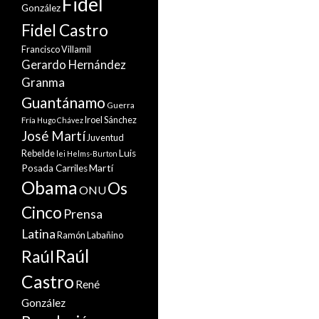
Fidel
González
Fidel Castro
Francisco Villamil
Gerardo Hernández
Granma
Guantánamo
Guerra
Iroel Sánchez
Fría
Hugo Chávez
José Martí
Juventud
Rebelde
Luis
lei Helms-Burton
Martí
Posada Carriles
Obama
Os
ONU
Cinco
Prensa
Latina
Ramón Labañino
Raúl
Raúl
Castro
René
González