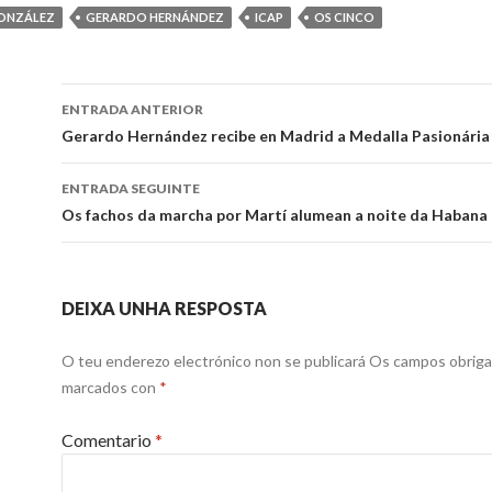
ONZÁLEZ
GERARDO HERNÁNDEZ
ICAP
OS CINCO
Ir
ENTRADA ANTERIOR
a
Gerardo Hernández recibe en Madrid a Medalla Pasionária
entrada
ENTRADA SEGUINTE
Os fachos da marcha por Martí alumean a noite da Habana
DEIXA UNHA RESPOSTA
O teu enderezo electrónico non se publicará
Os campos obriga
marcados con
*
Comentario
*