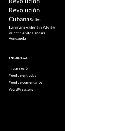
Revolución
Revolución
Cubana
Salim
Valentin Alvite
Lamrani
Valentín Alvite Gándara
Venezuela
ENGÁDEGA
Iniciar sesión
Feed de entradas
Feed de comentarios
WordPress.org