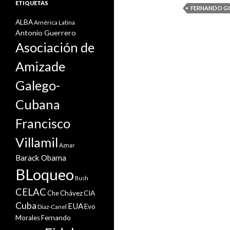
ETIQUETAS
FERNANDO G
ALBA
América Latina
Antonio Guerrero
Asociación de
Amizade
Galego-
Cubana
Francisco
Villamil
Aznar
Barack Obama
BLoqueo
Bush
CELAC
Che
Chávez
CIA
Cuba
EUA
Evo
Diaz-Canel
Morales
Fernando