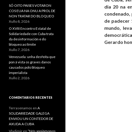
SÓ OITO PAISES VOTARON
dia 20 na e
COS EUA NA ONU A PROL DE
condenado, p
NON TRATAR DO BLOQUEO
de padecer 
Xullo 8, 2026
mundo, lev
O XVIII Encontro Estatal de
Solidariedade con Cuba trata
democrática
da desinformación e do
Gerardo hon
bloqueo ao límite
Xullo 7, 2026
Venezuela: unha desfeita que
pon á vista os graves danos
causados polo bloqueo
imperialista
Xullo 2, 2026
COMENTARIOS RECENTES
Terrasenamos
en
A
SOLIDARIEDADE GALEGA
ENVIOU UN CONTEDOR DE
AXUDA A CUBA
Vladimir
en
“Nós apoiámonos