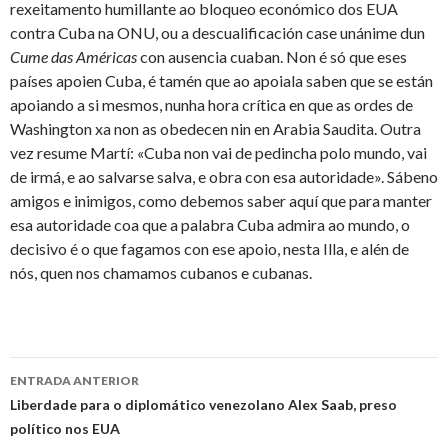
rexeitamento humillante ao bloqueo económico dos EUA
contra Cuba na ONU, ou a descualificación case unánime dun
Cume das Américas
con ausencia cuaban. Non é só que eses
países apoien Cuba, é tamén que ao apoiala saben que se están
apoiando a si mesmos, nunha hora crítica en que as ordes de
Washington xa non as obedecen nin en Arabia Saudita. Outra
vez resume Martí: «Cuba non vai de pedincha polo mundo, vai
de irmá, e ao salvarse salva, e obra con esa autoridade». Sábeno
amigos e inimigos, como debemos saber aquí que para manter
esa autoridade coa que a palabra Cuba admira ao mundo, o
decisivo é o que fagamos con ese apoio, nesta Illa, e alén de
nós, quen nos chamamos cubanos e cubanas.
Ir
ENTRADA ANTERIOR
a
Liberdade para o diplomático venezolano Alex Saab, preso
político nos EUA
entrada