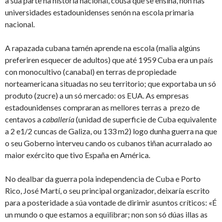
a súa parte na historia nacional, cousa que se ensina, non nas
universidades estadounidenses senón na escola primaria
nacional.
A rapazada cubana tamén aprende na escola (malia algúns
preferiren esquecer de adultos) que até 1959 Cuba era un país
con monocultivo (canabal) en terras de propiedade
norteamericana situadas no seu territorio; que exportaba un só
produto (zucre) a un só mercado: os EUA. As empresas
estadounidenses compraran as mellores terras a prezo de
centavos a
caballería
(unidad de superficie de Cuba equivalente
a 2 e1/2 cuncas de Galiza, ou 133 m2) logo dunha guerra na que
o seu Goberno interveu cando os cubanos tiñan acurralado ao
maior exército que tivo España en América.
No dealbar da guerra pola independencia de Cuba e Porto
Rico, José Martí, o seu principal organizador, deixaría escrito
para a posteridade a súa vontade de dirimir asuntos críticos: «É
un mundo o que estamos a equilibrar; non son só dúas illas as