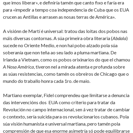
que imos liberar», e definiría tamén que canto fixo e faría era
para «impedir a tempo coa independencia de Cuba que os EUA
crucen as Antillas e arrasen as nosas terras de América».
A visiónn de Martí é universal: tratou das loitas dos pobos nas
máis diversas contornas. A súa primeira obra literaria (
Abdala
)
sucede no Oriente Medio, e non hai pobo alzado pola súa
soberanía que non teña ao seu lado a pluma martiana. De
Irlanda a Vietnam, como os pobos orixinarios do que el chamou
A Nosa América
, tiveron nel a mirada atenta e profunda sobre
as súas resistencias, como tamén os obreiros de Chicago que o
mundo do traballo honra cada 1ro. de maio.
Martiano exemplar, Fidel comprendeu que limitarse a denuncia
das intervencións dos EUA como criterio para tratar da
Revolución no campo internacional, sen á vez tratar de cambiar
o contexto, sería suicida para os revolucionarios cubanos. Pola
súa visión humanista e universal martiana, pero tamén pola
comprensión de que esa enorme asimetría só pode equilibrarse