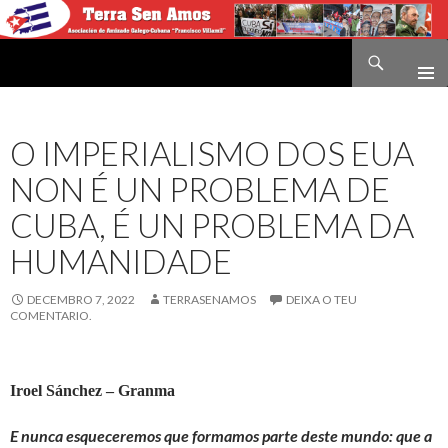
Buscar
Terra sen amos
IR
O
CONTIDO
O IMPERIALISMO DOS EUA
NON É UN PROBLEMA DE
CUBA, É UN PROBLEMA DA
HUMANIDADE
DECEMBRO 7, 2022
TERRASENAMOS
DEIXA O TEU
COMENTARIO.
Iroel Sánchez – Granma
E nunca esqueceremos que formamos parte deste mundo: que a