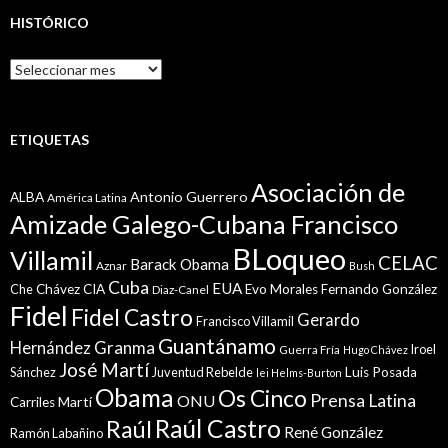
HISTÓRICO
Histórico
ETIQUETAS
Asociación de
Antonio Guerrero
ALBA
América Latina
Amizade Galego-Cubana Francisco
BLoqueo
Villamil
CELAC
Barack Obama
Aznar
Bush
Cuba
EUA
Che
Chávez
CIA
Evo Morales
Fernando González
Diaz-Canel
Fidel
Fidel Castro
Gerardo
Francisco Villamil
Guantánamo
Granma
Hernández
Iroel
Guerra Fría
Hugo Chávez
José Martí
Sánchez
Juventud Rebelde
Luis Posada
lei Helms-Burton
Obama
Os Cinco
Prensa Latina
ONU
Martí
Carriles
Raúl Castro
Raúl
René González
Ramón Labañino