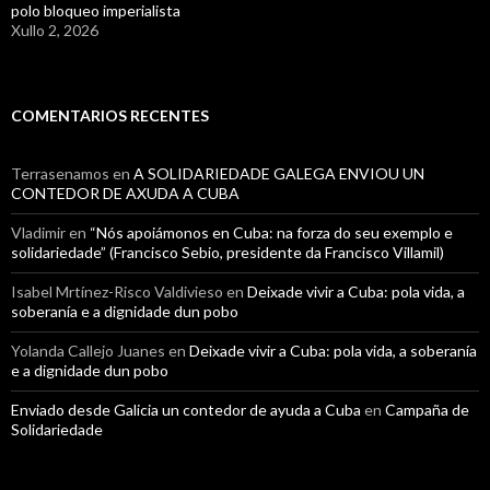
polo bloqueo imperialista
Xullo 2, 2026
COMENTARIOS RECENTES
Terrasenamos
en
A SOLIDARIEDADE GALEGA ENVIOU UN
CONTEDOR DE AXUDA A CUBA
Vladimir
en
“Nós apoiámonos en Cuba: na forza do seu exemplo e
solidariedade” (Francisco Sebio, presidente da Francisco Villamil)
Isabel Mrtínez-Risco Valdivieso
en
Deixade vivir a Cuba: pola vida, a
soberanía e a dignidade dun pobo
Yolanda Callejo Juanes
en
Deixade vivir a Cuba: pola vida, a soberanía
e a dignidade dun pobo
Enviado desde Galicia un contedor de ayuda a Cuba
en
Campaña de
Solidariedade